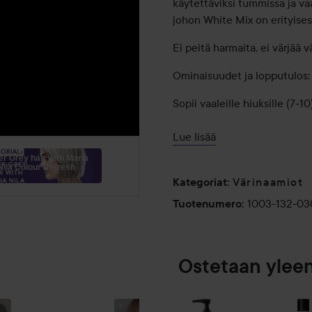
käytettäviksi tummissa ja vaa
johon White Mix on erityisest
Ei peitä harmaita, ei värjää 
Ominaisuudet ja lopputulos:
Sopii vaaleille hiuksille (7-10
Tuote ei välttämättä sävytä
Lue lisää
Älä käytä ennen vaalentamist
er Grey hair with Maria
Nila Colour Refresh
aiheuttaa värjäymiä.
Värinaamiot
Kategoriat
:
Ei peitä harmaita.
1003-132-0
Tuotenumero
:
Käyttö:
Pese hiukset ja levitä pyyhe
Ostetaan ylee
Huuhtele ja viimeistele hoi
UUSI
ROSÉ
ihon värjäytymisen välttämis
HIUSVÄRI…
KULTAHIUKSET