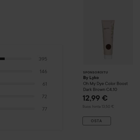
SPONSOROITU
395
146
SPONSOROITU
By Lyko
61
Oh My Dye Color Boost
Dark Brown C4.10
72
12,99 €
Suositeltu hinta 13,50 €
Suos. hinta 13,50 €
77
OSTA