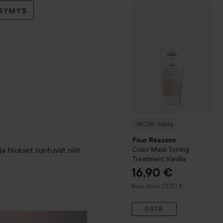
WOW-hinta
Four Reasons
C
YSYMYS
WOW-hinta
Four Reasons
ja hiukset tuntuvat niin 
Color Mask Toning
Treatment
Vanilla
16,90 €
Suositeltu hinta 22,50 €
Suos. hinta 22,50 €
OSTA