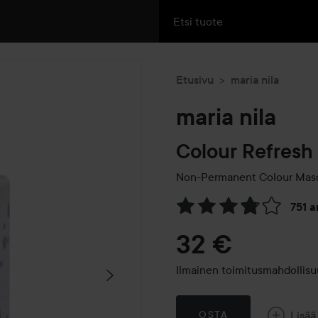
Etusivu
maria nila
maria nila
Colour Refresh
Non-Permanent Colour Mas
751 
Siirtyä jhk Arvosana & komm
32 €
Ilmainen toimitusmahdollisuu
Lisää
OSTA