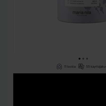
11 lookia
55 käyttäjäku