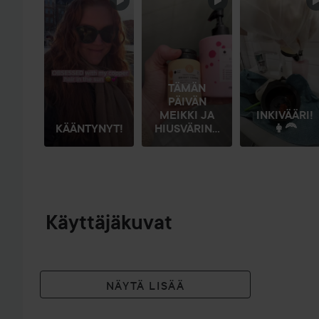
OHITA OSIO
TÄMÄN
PÄIVÄN
MEIKKI JA
INKIVÄÄRI!
KÄÄNTYNYT!
HIUSVÄRIN...
👩‍🦰
Käyttäjäkuvat
NÄYTÄ LISÄÄ