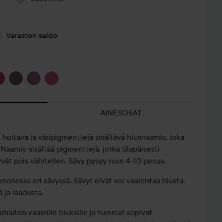
Varaston saldo
AINESOSAT
 hoitava ja väripigmenttejä sisältävä hiusnaamio, joka
 Naamio sisältää pigmenttejä, jotka tilapäisesti
yvät pois vähitellen. Sävy pysyy noin 4-10 pesua.
 monessa eri sävyssä. Sävyt eivät voi vaalentaa hiusta.
ä ja laadusta.
arhaiten vaaleille hiuksille ja tummat sopivat