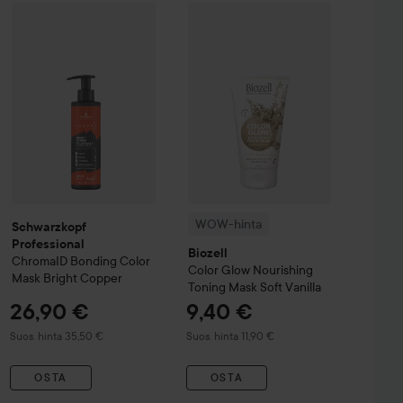
16,90 €
olor Mask Toning Treatment
Schwarzkopf Professional
ChromaID
Vanilla
WOW-hinta
Bonding Color Mask
Biozell
Color Glow
Brigh
Nour
Suositeltu hinta 22,50 €
WOW-hinta
Schwarzkopf
Professional
Biozell
ChromaID
Bonding Color
Color Glow
Nourishing
Mask
Bright Copper
Toning Mask
Soft Vanilla
26,90 €
9,40 €
Suositeltu hinta 35,50 €
Suositeltu hinta 11,90 €
Suos. hinta 35,50 €
Suos. hinta 11,90 €
OSTA
OSTA