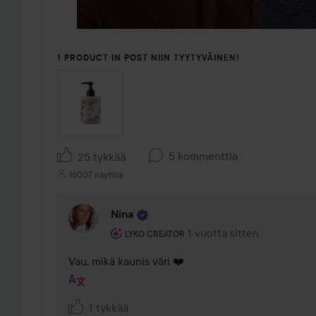
1 PRODUCT IN POST NIIN TYYTYVÄINEN!
5 kommenttia
25 tykkää
16007 näyttöä
Nina
Käyttäjän rooli: Lyko Creator.
1 vuotta sitten
Kommentti lisättiin 1 vuott
LYKO CREATOR
Vau, mikä kaunis väri ❤️
1 tykkää