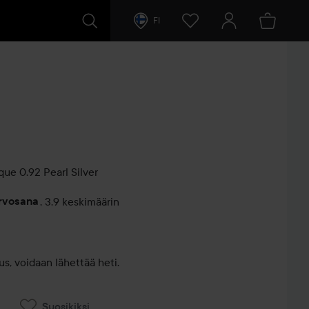
FI
que
0.92 Pearl Silver
arvosana
,
3.9 keskimäärin
entit
s, voidaan lähettää heti.
Suosikiksi