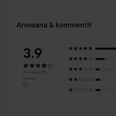
Arvosana & kommentit
Arvosana:
3.9
3.9
Perustuu
Perustuu 751
751
arvioon
i
arvioon