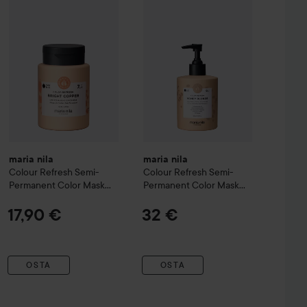
Suositeltu hinta 13,50 €
maria nila
maria nila
Colour Refresh
Semi-
Colour Refresh
Semi-
Permanent Color Mask
Permanent Color Mask
7.4 Bright Copper
8.3 Honey Blonde
17,90 €
32 €
OSTA
OSTA