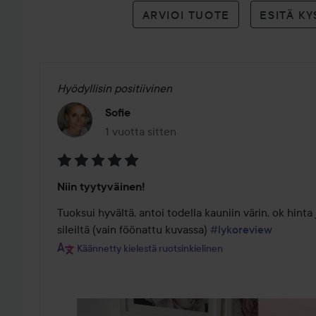
ARVIOI TUOTE
ESITÄ K
Hyödyllisin positiivinen
Sofie
1 vuotta sitten
Viesti luotiin 1 vuotta sitten
Arvosana:
Niin tyytyväinen!
5
/
Tuoksui hyvältä, antoi todella kauniin värin, ok hinta 
5
sileiltä (vain föönattu kuvassa) 
#lykoreview
Käännetty kielestä ruotsinkielinen