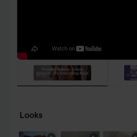
Product Tutorial: Colour
Silv
Refresh - Try Something New!
04:10
01:05
SIIRTYÄ JHK TUOTETIEDOT
Looks