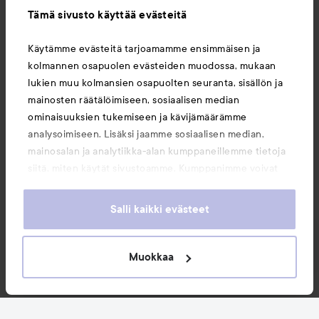
Tämä sivusto käyttää evästeitä
Tietoja
Käytämme evästeitä tarjoamamme ensimmäisen ja
kolmannen osapuolen evästeiden muodossa, mukaan
Saattaisit myös tykätä
lukien muu kolmansien osapuolten seuranta, sisällön ja
mainosten räätälöimiseen, sosiaalisen median
ominaisuuksien tukemiseen ja kävijämäärämme
analysoimiseen. Lisäksi jaamme sosiaalisen median,
mainosalan ja analytiikka-alan kumppaneillemme tietoja
siitä, miten käytät sivustoamme. Kumppanimme voivat
yhdistää näitä tietoja muihin tietoihin, joita olet antanut
heille tai joita on kerätty, kun olet käyttänyt heidän
Salli kaikki evästeet
palvelujaan. Käyttämällä sivustoamme, hyväksyt
evästeiden käytön.
Muokkaa
Copyright 2026