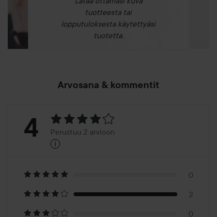
Lataa ottamasi kuva
tuotteesta tai
lopputuloksesta käytettyäsi
tuotetta.
Arvosana & kommentit
Arvosana:
4
Perustuu 2 arvioon
i
4
Perustuu
2
0
2
arvioon
0