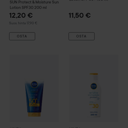
SUN
Protect & Moisture Sun
Lotion SPF30
200 ml
12,20 €
11,50 €
Suositeltu hinta 17,90 €
Suos. hinta 17,90 €
OSTA
OSTA
NIVEA
SUN
Protect & Moisture Invisible Finish Lotion SPF 
NIVEA
SUN
Sensitive Immedia