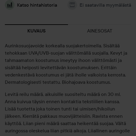
Katso hintahistoria
Ei saatavilla myymälästä
AINESOSAT
KUVAUS
Aurinkosuojavoide korkealla suojakertoimella. Sisältää
tehokkaan UVA/UVB-suojan välittömällä suojalla. Kevyt ja
tahmaamaton koostumus imeytyy ihoon välittömästi ja
sisältää helposti levitettävän koostumuksen. Erittäin
vedenkestävä koostumus ei jätä iholle valkoista kerrosta.
Dermatologisesti testattu. Biohajoava koostumus.
Levitä reilu määrä, aikuisille suositeltu määrä on 30 ml.
Anna kuivua täysin ennen kontaktia tekstiilien kanssa.
Lisää tuotetta joka toinen tunti tai uimisen/hikoilun
jälkeen. Kierrätä pakkaus muovijätteisiin. Ravista ennen
käyttöä. Liian pieni määrä saattaa heikentää suojaa. Vältä
auringossa oleskelua liian pitkiä aikoja. Liiallinen auringolle