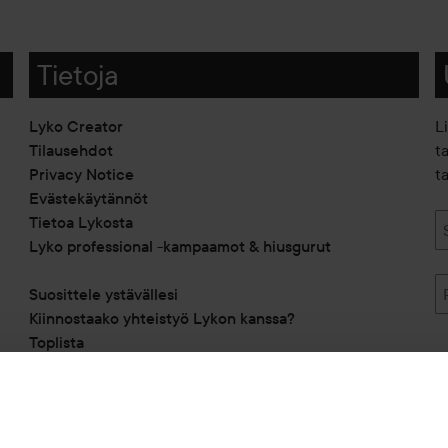
Tietoja
Lyko Creator
L
Tilausehdot
t
Privacy Notice
ta
Evästekäytännöt
Tietoa Lykosta
Lyko professional -kampaamot & hiusgurut
Suosittele ystävällesi
Kiinnostaako yhteistyö Lykon kanssa?
Toplista
Alennuskoodit
Saavutettavuusseloste
Michael Edwards Fragrances of the World