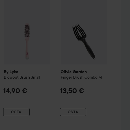
harja 25mm
By Lyko
Blowout Brush Small
25 mm
Olivia Garden
Finger Brush Combo
8,90 €
14,90 €
By Lyko
Olivia Garden
Blowout Brush Small
Finger Brush Combo
M
14,90 €
13,50 €
OSTA
OSTA