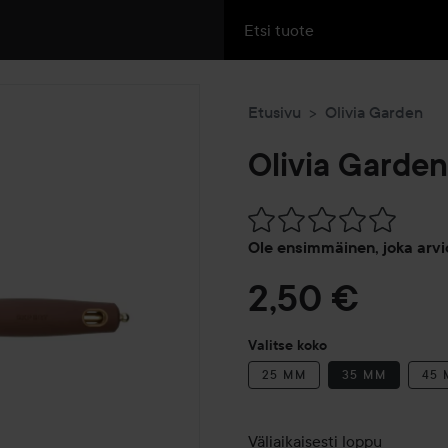
Etusivu
Olivia Garden
Olivia Garden
Siirtyä jhk Arvosana & komm
Ole ensimmäinen, joka arvi
2,50 €
Valitse koko
25 MM
35 MM
45
Väliaikaisesti loppu