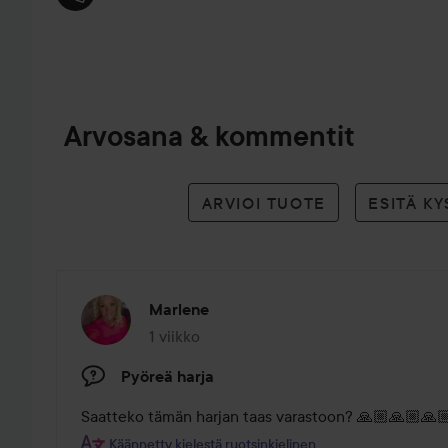
Arvosana & kommentit
ARVIOI TUOTE
ESITÄ K
Marlene
1 viikko
Viesti luotiin 1 viikko
Pyöreä harja
Saatteko tämän harjan taas varastoon? 🙏🏼🙏🏼🙏
Käännetty kielestä ruotsinkielinen