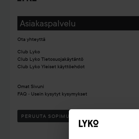
Asiakaspalvelu
Ota yhteyttä
Club Lyko
Club Lyko Tietosuojakäytäntö
Club Lyko Yleiset käyttöehdot
Omat Sivuni
FAQ - Usein kysytyt kysymykset
PERUUTA SOPIMUS TÄSTÄ