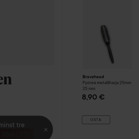
Bravehead
Pyöreä metalli
Bravehead
Pyöreä metalliharja 25mm
25 mm
8,90 €
OSTA