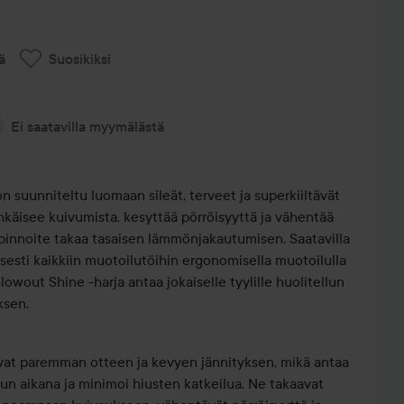
ä
Suosikiksi
Ei saatavilla myymälästä
 suunniteltu luomaan sileät, terveet ja superkiiltävät
ehkäisee kuivumista, kesyttää pörröisyyttä ja vähentää
 pinnoite takaa tasaisen lämmönjakautumisen. Saatavilla
llisesti kaikkiin muotoilutöihin ergonomisella muotoilulla
owout Shine -harja antaa jokaiselle tyylille huolitellun
ksen.
avat paremman otteen ja kevyen jännityksen, mikä antaa
n aikana ja minimoi hiusten katkeilua. Ne takaavat