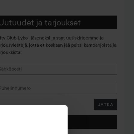
Uutuudet ja tarjoukset
iity Club Lyko -jäseneksi ja saat uutiskirjeemme ja
arjousviestejä, jotta et koskaan jää paitsi kampanjoista ja
rjouksista!
Sähköposti
Puhelinnumero
JATKA
Seuraa meitä