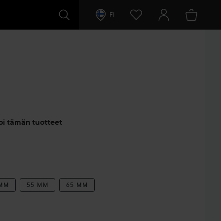
FI
entit
oi tämän tuotteet
 MM
55 MM
65 MM