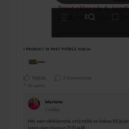
1 PRODUCT IN POST PYÖREÄ HARJA
Tykkää
3 kommenttia
86 näyttöä
Marlene
1 viikko
Kommentti lisättiin 1 viikko
Hei, sain sähköpostia, että teillä on kokoa 55 ja joi
joten olen tilannut 😊💛🙏🏼