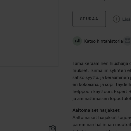
Lisä
SEURAA
Katso hintahistoria
Tämä keraaminen hiusharja on
hiukset. Turmaliinisylinteri 
sähköisyyttä, ja keraaminen
eri kokoisina, ja sopii täyde
helppoon käyttöön. Expert Bl
ja ammattimaisen lopputulo
Aaltomaiset harjakset:
Aaltomaiset harjakset tarjo
paremman hallinnan muotoilu