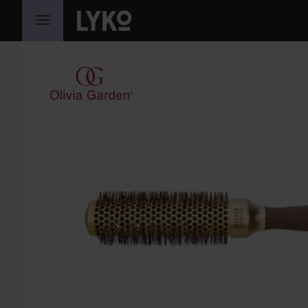
SIIRTYÄ JHK SISÄLTÖÖN