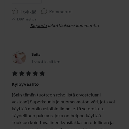
Kommentoi
1 tykkää
1389 näyttöä
Kirjaudu
lähettääksesi kommentin
Sofia
1 vuotta sitten
Viesti luotiin 1 vuotta sitten
Arvosana:
Kylpyvaahto
5
/
[Sain tämän tuotteen rehellistä arvosteluani 
5
vastaan] Superkaunis ja huomaamaton väri, jota voi 
käyttää moniin asioihin ilman, että se erottuu. 
Täydellinen pakkaus, joka on helppo käyttää. 
Tuoksuu kuin tavallinen kynsilakka, on edullinen ja 