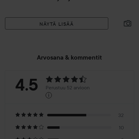
NÄYTÄ LISÄÄ
Arvosana & kommentit
Arvosana:
4.5
Perustuu 52 arvioon
i
4.5
Perustuu
52
32
10