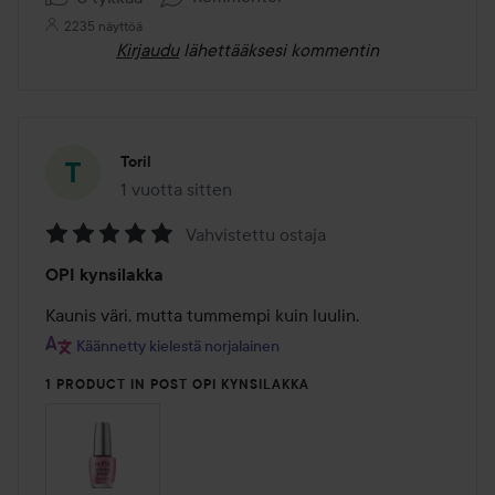
2235 näyttöä
Kirjaudu
lähettääksesi kommentin
Toril
1 vuotta sitten
Viesti luotiin 1 vuotta sitten
Vahvistettu ostaja
Arvosana:
OPI kynsilakka
5
/
Kaunis väri, mutta tummempi kuin luulin.
5
Käännetty kielestä norjalainen
1 PRODUCT IN POST OPI KYNSILAKKA