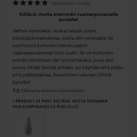
Vahvistettu ostaja
Arvosana:
Kiiltävä, mutta enemmän vaaleanpunaiselle
5
puolelle!
/
Valitsin kynsilakan, koska halusin jotain 
5
kiiltävää/kimaltelevaa, mutta silti neutraalia. Se 
osoittautui kuitenkin olevan paljon 
vaaleanpunaisempi kuin luulin. Se on kuitenkin 
erittäin kiitollinen väri työstettäväksi, jossa yksi 
kerros riittää. Kestää pitkään, jos käyttää sekä pohja- 
että päällyslakkaa. Suosittelen vahvasti OPI:tä 
kynsille!
Käännetty kielestä ruotsinkielinen
1 PRODUCT IN POST KIILTÄVÄ, MUTTA ENEMMÄN
VAALEANPUNAISELLE PUOLELLE!