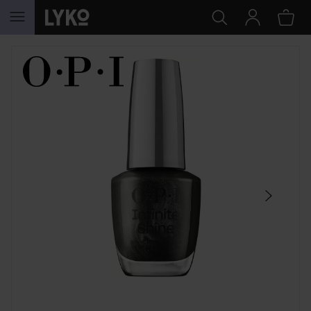
SIIRTYÄ JHK SISÄLTÖÖN
OHITA OSIO