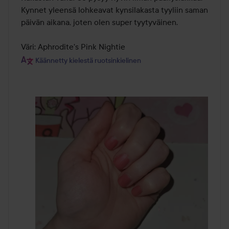
5
Kynnet yleensä lohkeavat kynsilakasta tyyliin saman 
päivän aikana, joten olen super tyytyväinen.

Väri: Aphrodite's Pink Nightie
Käännetty kielestä ruotsinkielinen