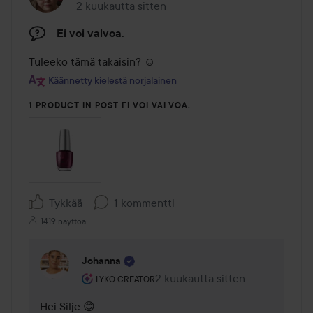
2 kuukautta sitten
Viesti luotiin 2 kuukautta sitten
Ei voi valvoa.
Tuleeko tämä takaisin? ☺️
Käännetty kielestä norjalainen
1 PRODUCT IN POST EI VOI VALVOA.
Tykkää
1 kommentti
1419 näyttöä
Johanna
Käyttäjän rooli: Lyko Creator.
2 kuukautta sitten
Kommentti lisättiin 2 kuukautta 
LYKO CREATOR
Hei Silje 😊
