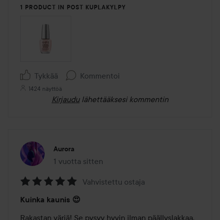
1 PRODUCT IN POST KUPLAKYLPY
Tykkää
Kommentoi
1424 näyttöä
Kirjaudu
lähettääksesi kommentin
Aurora
1 vuotta sitten
Viesti luotiin 1 vuotta sitten
Vahvistettu ostaja
Arvosana:
Kuinka kaunis 😍
5
/
Rakastan väriä! Se pysyy hyvin ilman päällyslakkaa. 