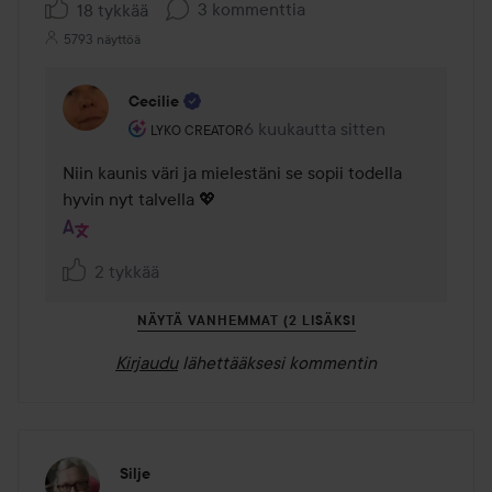
3 kommenttia
18 tykkää
5793 näyttöä
Cecilie
Käyttäjän rooli: Lyko Creator.
6 kuukautta sitten
Kommentti lisättiin 6 kuukautta 
LYKO CREATOR
Niin kaunis väri ja mielestäni se sopii todella 
hyvin nyt talvella 💖
2 tykkää
NÄYTÄ VANHEMMAT (2 LISÄKSI
Kirjaudu
lähettääksesi kommentin
Silje