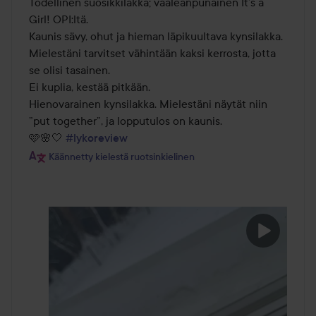
Todellinen suosikkilakka; vaaleanpunainen It’s a 
5
Girl! OPI:ltä. 

Kaunis sävy, ohut ja hieman läpikuultava kynsilakka. 
Mielestäni tarvitset vähintään kaksi kerrosta, jotta 
se olisi tasainen. 

Ei kuplia, kestää pitkään.

Hienovarainen kynsilakka. Mielestäni näytät niin 
”put together”, ja lopputulos on kaunis. 

🩷🌸🤍 
#lykoreview
Käännetty kielestä ruotsinkielinen