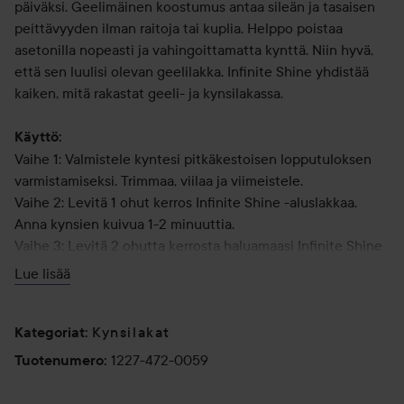
päiväksi. Geelimäinen koostumus antaa sileän ja tasaisen
peittävyyden ilman raitoja tai kuplia. Helppo poistaa
asetonilla nopeasti ja vahingoittamatta kynttä. Niin hyvä,
että sen luulisi olevan geelilakka. Infinite Shine yhdistää
kaiken, mitä rakastat geeli- ja kynsilakassa.
Käyttö:
Vaihe 1: Valmistele kyntesi pitkäkestoisen lopputuloksen
varmistamiseksi. Trimmaa, viilaa ja viimeistele.
Vaihe 2: Levitä 1 ohut kerros Infinite Shine -aluslakkaa.
Anna kynsien kuivua 1-2 minuuttia.
Vaihe 3: Levitä 2 ohutta kerrosta haluamaasi Infinite Shine
-sävyä. Anna jokaisen kerroksen kuivua 1-2 minuuttia.
Lue lisää
Vaihe 4: Levitä kynsilakan päälle 1 kerros Infinite Shine -
päällyslakkaa ja anna kynsien kuivua.
Kynsilakat
Kategoriat
:
15 ml
1227-472-0059
Tuotenumero
: