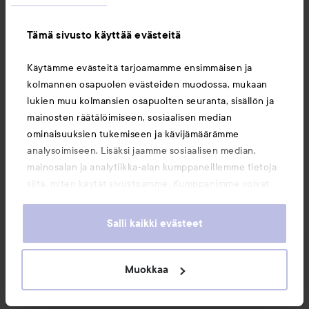
Tämä sivusto käyttää evästeitä
OPI
OPI
Käytämme evästeitä tarjoamamme ensimmäisen ja
Infinite Shine
Glaze
Nature Strong
Nail Polish
Toppers
Glint Condition
Knowledge Is Flower
kolmannen osapuolen evästeiden muodossa, mukaan
18,50 €
17,90 €
lukien muu kolmansien osapuolten seuranta, sisällön ja
mainosten räätälöimiseen, sosiaalisen median
ominaisuuksien tukemiseen ja kävijämäärämme
analysoimiseen. Lisäksi jaamme sosiaalisen median,
OSTA
OSTA
mainosalan ja analytiikka-alan kumppaneillemme tietoja
siitä, miten käytät sivustoamme. Kumppanimme voivat
yhdistää näitä tietoja muihin tietoihin, joita olet antanut
heille tai joita on kerätty, kun olet käyttänyt heidän
Salli kaikki evästeet
palvelujaan. Käyttämällä sivustoamme, hyväksyt
Uutuudet ja tarjoukset
evästeiden käytön.
Muokkaa
Seuraa meitä