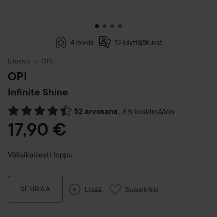
4 lookia
13 käyttäjäkuvat
Etusivu
OPI
OPI
Infinite Shine
52 arvosana
,
4.5 keskimäärin
Siirtyä jhk Arvosana & kommentit
17,90 €
Väliaikaisesti loppu
Lisää
Suosikiksi
SEURAA