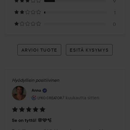
arvioon
9
1
0
ARVIOI TUOTE
ESITÄ KYSYMYS
Hyödyllisin positiivinen
Anna
Käyttäjän rooli: Lyko Creator.
7 kuukautta sitten
Viesti luotiin 7 kuukautta sitten
LYKO CREATOR
Arvosana:
Se on tyttö! 🌸🩷🫧
5
/