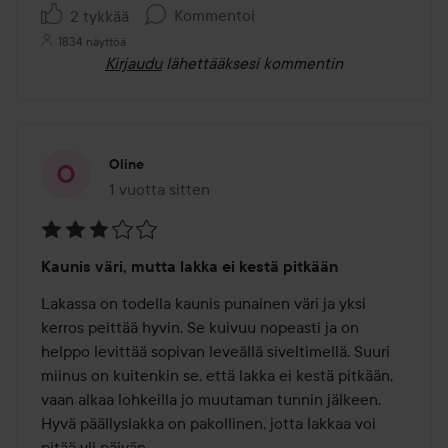
Kommentoi
2 tykkää
1834 näyttöä
Kirjaudu
lähettääksesi kommentin
Oline
1 vuotta sitten
Viesti luotiin 1 vuotta sitten
Arvosana:
Kaunis väri, mutta lakka ei kestä pitkään
3
/
Lakassa on todella kaunis punainen väri ja yksi 
5
kerros peittää hyvin. Se kuivuu nopeasti ja on 
helppo levittää sopivan leveällä siveltimellä. Suuri 
miinus on kuitenkin se, että lakka ei kestä pitkään, 
vaan alkaa lohkeilla jo muutaman tunnin jälkeen. 
Hyvä päällyslakka on pakollinen, jotta lakkaa voi 
pitää yli päivän.