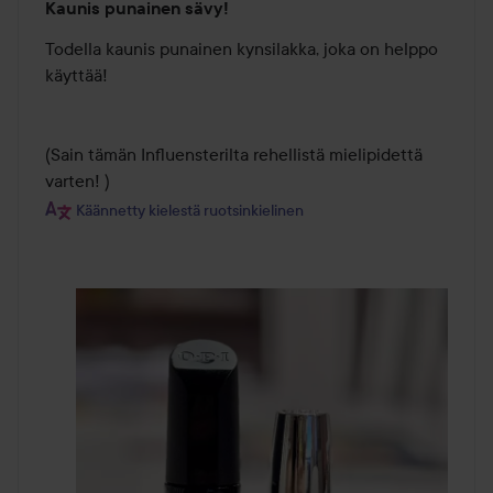
Kaunis punainen sävy!
5
/
Todella kaunis punainen kynsilakka, joka on helppo 
5
käyttää!

(Sain tämän Influensterilta rehellistä mielipidettä 
varten! )
Käännetty kielestä ruotsinkielinen