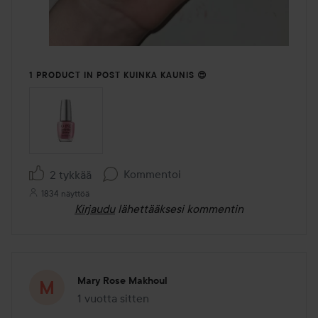
1 PRODUCT IN POST KUINKA KAUNIS 😍
Kommentoi
2 tykkää
1834 näyttöä
Kirjaudu
lähettääksesi kommentin
Mary Rose Makhoul
1 vuotta sitten
Viesti luotiin 1 vuotta sitten