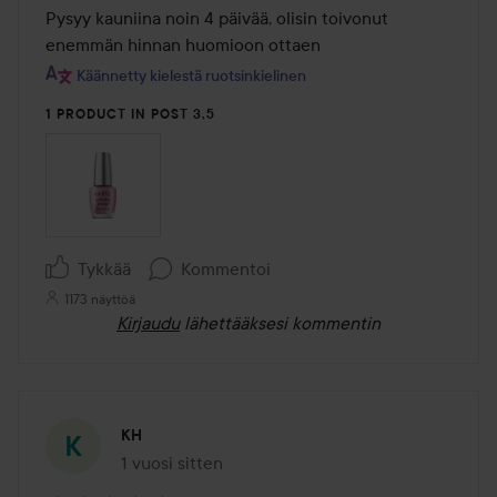
/
Pysyy kauniina noin 4 päivää, olisin toivonut 
5
enemmän hinnan huomioon ottaen
Käännetty kielestä ruotsinkielinen
1 PRODUCT IN POST 3,5
Tykkää
Kommentoi
1173 näyttöä
Kirjaudu
lähettääksesi kommentin
KH
1 vuosi sitten
Viesti luotiin 1 vuosi sitten