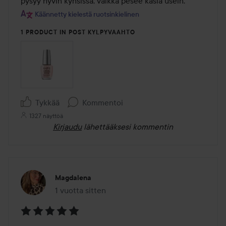
pysyy hyvin kynsissä, vaikka pesee käsiä usein.
Käännetty kielestä ruotsinkielinen
1 PRODUCT IN POST KYLPYVAAHTO
Tykkää
Kommentoi
1327 näyttöä
Kirjaudu
lähettääksesi kommentin
Magdalena
1 vuotta sitten
Viesti luotiin 1 vuotta sitten
Arvosana: