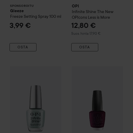
OPI
SPONSOROITU
Gleeze
Infinite Shine
The New
Freeze Setting Spray
100 ml
OPIcons
Less is More
3,99 €
12,80 €
Suositeltu hinta 17,90 €
Suos. hinta 17,90 €
OSTA
OSTA
Kampanja 60%
OPI
Infinite Shine
OPI
What's Your Mani-tude
Nail Lacquer
Brazil
Nail Pol
Total