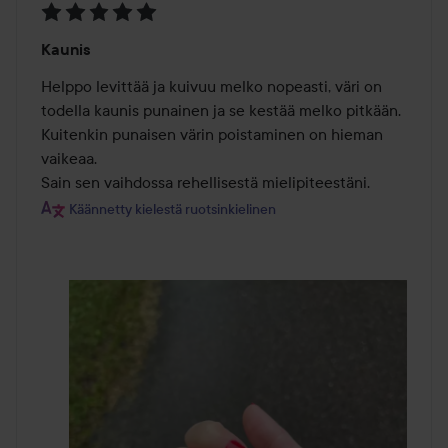
Arvosana:
Kaunis
5
/
Helppo levittää ja kuivuu melko nopeasti, väri on 
5
todella kaunis punainen ja se kestää melko pitkään. 
Kuitenkin punaisen värin poistaminen on hieman 
vaikeaa.

Sain sen vaihdossa rehellisestä mielipiteestäni.
Käännetty kielestä ruotsinkielinen