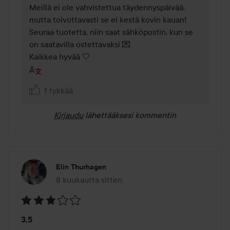
Meillä ei ole vahvistettua täydennyspäivää, 
mutta toivottavasti se ei kestä kovin kauan! 
Seuraa tuotetta, niin saat sähköpostin, kun se 
on saatavilla ostettavaksi 💌

Kaikkea hyvää 🤍
1 tykkää
Kirjaudu
lähettääksesi kommentin
Elin Thurhagen
8 kuukautta sitten
Viesti luotiin 8 kuukautta sitten
Arvosana:
3,5
3