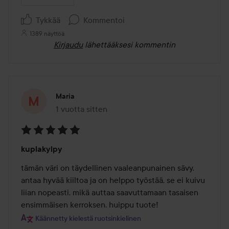
Tykkää
Kommentoi
1389 näyttöä
Kirjaudu
lähettääksesi kommentin
Maria
1 vuotta sitten
Viesti luotiin 1 vuotta sitten
Arvosana:
kuplakylpy
5
/
tämän väri on täydellinen vaaleanpunainen sävy. 
5
antaa hyvää kiiltoa ja on helppo työstää, se ei kuivu 
liian nopeasti, mikä auttaa saavuttamaan tasaisen 
ensimmäisen kerroksen. huippu tuote!
Käännetty kielestä ruotsinkielinen