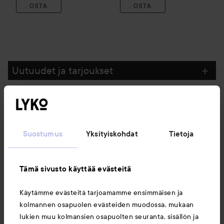
OSTA
OSTA
Uutuudet ja tarjoukset
Seuraa meitä
Suostumus
Yksityiskohdat
Tietoja
Asiakaspalvelu
Tämä sivusto käyttää evästeitä
Tietoja
Käytämme evästeitä tarjoamamme ensimmäisen ja
kolmannen osapuolen evästeiden muodossa, mukaan
Saattaisit myös tykätä
lukien muu kolmansien osapuolten seuranta, sisällön ja