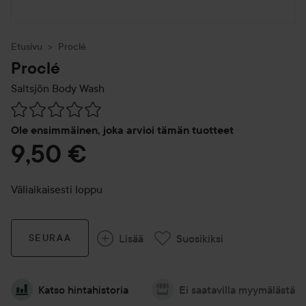
Etusivu
Proclé
Proclé
Saltsjön Body Wash
Siirtyä jhk Arvosana & kommentit
Ole ensimmäinen, joka arvioi tämän tuotteet
9,50 €
Väliaikaisesti loppu
Lisää
Suosikiksi
SEURAA
Katso hintahistoria
Ei saatavilla myymälästä