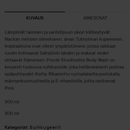
AINESOSAT
KUVAUS
Lämpimät tammen ja santelipuun sävyt kätkeytyvät
Nackan metsien siimekseen, aivan Tukholman kupeeseen.
Inspiraationa ovat olleet ympäristömme, joissa raikkaat
tuulet kohtaavat Saltsjönin lahden ja makeat vedet
virtaavat Itämereen. Proclé Stockholms Body Wash on
kevyesti tuoksuva suihkuvoide, joka hellävaraisesti poistaa
epäpuhtaudet iholta. Rikastettu ruotsalaisella puolukalla,
männynkuoriuutteella ja E-vitamiinilla, jotka ravitsevat
ihoa.
500 ml
500 ml
Suihkugeelit
Kategoriat
: