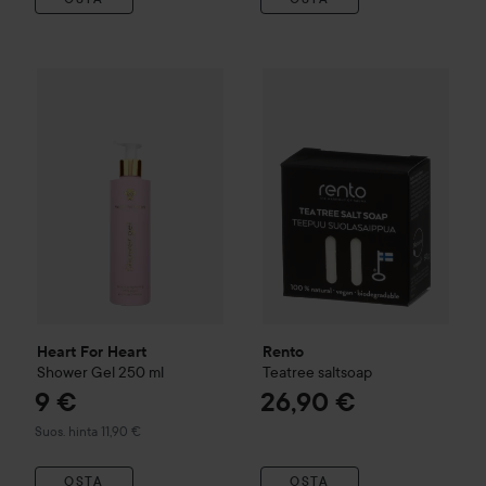
Rento
9 €
Teatree saltsoap
26,90 
Heart For Heart
Shower Gel
250 ml
Suositeltu hinta 11,90 €
Heart For Heart
Rento
Shower Gel
250 ml
Teatree saltsoap
9 €
26,90 €
Suositeltu hinta 11,90 €
Suos. hinta 11,90 €
OSTA
OSTA