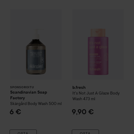
Scandinavian Soap Factory
b.fresh
It's Not Just A Glaze 
Skärgård
Body Wash
5
SPONSOROITU
b.fresh
SPONSOROITU
Scandinavian Soap
It's Not Just A Glaze Body
Factory
Wash
473 ml
Skärgård
Body Wash
500 ml
6 €
9,90 €
OSTA
OSTA