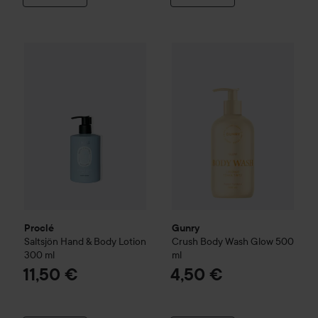
Proclé
Saltsjön Hand & Body Lotion
Gunry
300 ml
Crush
Body Wash Glow
11,50 €
Proclé
Gunry
Saltsjön Hand & Body Lotion
Crush
Body Wash Glow
500
300 ml
ml
11,50 €
4,50 €