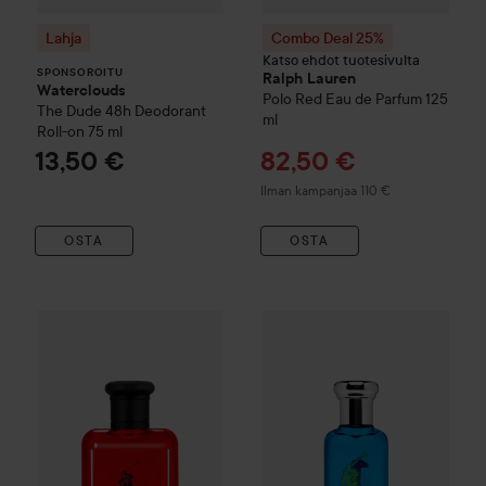
Lahja
Combo Deal 25%
Katso ehdot tuotesivulta
SPONSOROITU
Ralph Lauren
Waterclouds
Polo Red Eau de Parfum
125
The Dude
48h Deodorant
ml
Roll-on
75 ml
Tarjoushinta
13,50 €
82,50 €
Ilman kampanjaa 110 €
OSTA
OSTA
Tarjoushi
53,40 €
Combo Deal 25%
Ralph Lauren
Combo Deal 40%
Polo Red
EdT
75 ml
Ralph Laure
Ilman kampanjaa 71,