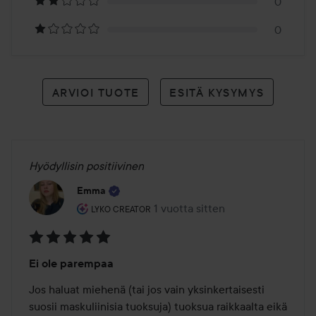
0
0
ARVIOI TUOTE
ESITÄ KYSYMYS
Hyödyllisin positiivinen
Emma
Käyttäjän rooli: Lyko Creator.
1 vuotta sitten
Viesti luotiin 1 vuotta sitten
LYKO CREATOR
Arvosana:
Ei ole parempaa
5
/
Jos haluat miehenä (tai jos vain yksinkertaisesti 
5
suosii maskuliinisia tuoksuja) tuoksua raikkaalta eikä 