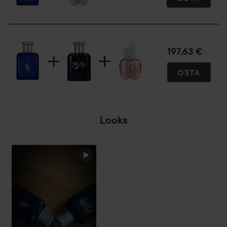
Ajaton ja ikoninen design
Syvän koboltinsininen pullo on saanut inspiraationsa
modernin hopeapullon elegantista siluetista ja kuvastaa
sekä tuoksun voimaa että hienostuneisuutta. Kiillotetut
hopeayksityiskohdat tekevät siitä hienovaraisen
197,63 €
ylellisyyden symbolin, joka kiteyttää Polo Blue -elämyksen.
OSTA
Tuoksu, joka ilmentää itsevarmuutta ja tyyliä
Polo Blue Eau de Parfum on täydellinen yhdistelmä
raikkautta ja syvyyttä, mikä tekee siitä tunnustuoksun
Looks
miehelle, joka arvostaa sekä hienostuneisuutta että
seikkailunhalua. Sen tasapaino eloisan merellisen
raikkauden ja syvän puisen sensuaalisuuden välillä jättää
pysyvän vaikutuksen – minne ikinä matka viekin.
75 ml