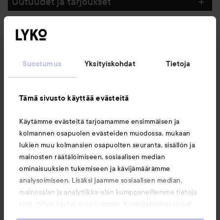
Uutuudet ja tarjoukset
Seuraa meitä
Suostumus
Yksityiskohdat
Tietoja
Asiakaspalvelu
Tämä sivusto käyttää evästeitä
Tietoja
Käytämme evästeitä tarjoamamme ensimmäisen ja
kolmannen osapuolen evästeiden muodossa, mukaan
Saattaisit myös tykätä
lukien muu kolmansien osapuolten seuranta, sisällön ja
mainosten räätälöimiseen, sosiaalisen median
ominaisuuksien tukemiseen ja kävijämäärämme
analysoimiseen. Lisäksi jaamme sosiaalisen median,
mainosalan ja analytiikka-alan kumppaneillemme tietoja
siitä, miten käytät sivustoamme. Kumppanimme voivat
yhdistää näitä tietoja muihin tietoihin, joita olet antanut