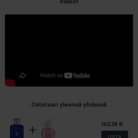
Videot
Polo Blue Eau de Parfum avautuu raikkaalla bergamotilla ja
merellisellä akordilla, jotka antavat välittömästi selkeyden
ja energian tunteen. Mausteinen kardemumma tuo
lämpimän kontrastin, mikä antaa tuoksulle sen dynaamisen
rakenteen. Sydäntuoksussa sininen orris-akkordi tuo
maanläheistä hienostuneisuutta, yhdistyen täydellisesti
aromaattiseen basilikaverbenaan ja salviaan.
Pohjatuoksussa vetiver, kuivat puunuotit ja patchouli
luovat pitkäkestoisen ja hienostuneen tuoksujäljen.
Tuoksu, joka vangitsee meren hengen
Inspiroitunut valkoisten hiekkarantojen raikkaasta ilmasta
ja aaltojen voimasta, Polo Blue Eau de Parfum tuo tunteen
vapaudesta ja seikkailusta. Akvattisten ja puumaisten
Ostetaan yleensä yhdessä
elementtien yhdistelmä kuvastaa valtameren raikkauden ja
maan karhean voiman välistä kontrastia, mikä tekee siitä
monikäyttöisen tuoksun kaikkiin tilaisuuksiin.
162,38 €
OSTA