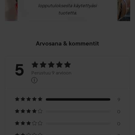
lopputuloksesta käytettyäsi
tuotetta.
Arvosana & kommentit
Arvosana:
5
Perustuu 9 arvioon
i
5
Perustuu
9
9
0
arvioon
0