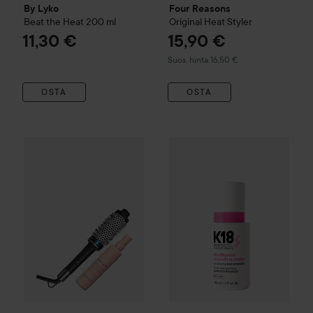
By Lyko
Four Reasons
Beat the Heat
200 ml
Original
Heat Styler
11,30 €
15,90 €
Suositeltu hinta 16,50 €
Suos. hinta 16,50 €
OSTA
OSTA
K18
HeatBounce Conditioning
Björn Axén
Björn Axén Tools
Magic Style Brush PRO 45 & Hea