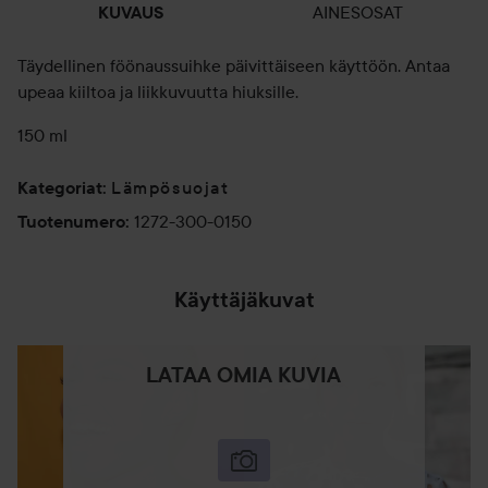
AINESOSAT
KUVAUS
Täydellinen föönaussuihke päivittäiseen käyttöön. Antaa
upeaa kiiltoa ja liikkuvuutta hiuksille.
150 ml
Lämpösuojat
Kategoriat
:
1272-300-0150
Tuotenumero
:
Käyttäjäkuvat
LATAA OMIA KUVIA