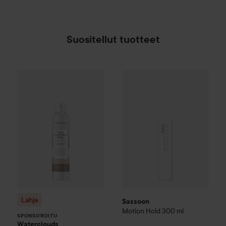
Suositellut tuotteet
Lahja
Waterclouds
Heat Protection Spray
Sassoon
Motion Hold
300 ml
200 ml
4
SPONSOROITU
Lahja
Sassoon
Motion Hold
300 ml
SPONSOROITU
Waterclouds