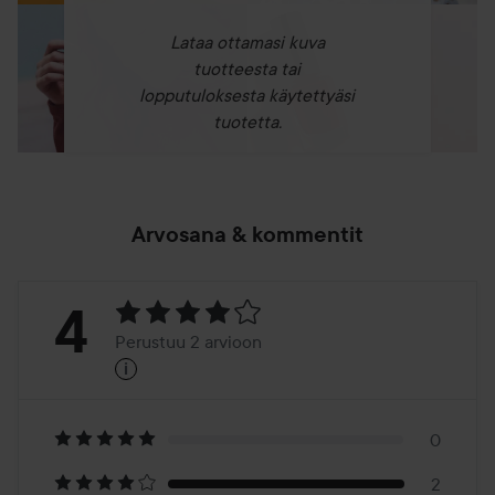
Lataa ottamasi kuva
tuotteesta tai
lopputuloksesta käytettyäsi
tuotetta.
Arvosana & kommentit
Arvosana:
4
Perustuu 2 arvioon
i
4
Perustuu
2
0
2