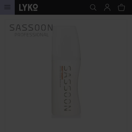
SIIRTYÄ JHK SISÄLTÖÖN