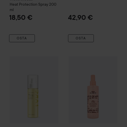
Heat Protection Spray
200
ml
18,50 €
42,90 €
OSTA
OSTA
By Lyko
Beat the Heat
200 ml
11,30 €
Four Reasons
Original
Heat Sty