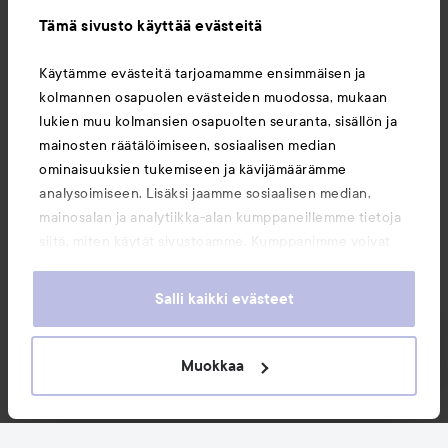
Tämä sivusto käyttää evästeitä
Tietoja
Käytämme evästeitä tarjoamamme ensimmäisen ja
kolmannen osapuolen evästeiden muodossa, mukaan
Saattaisit myös tykätä
lukien muu kolmansien osapuolten seuranta, sisällön ja
mainosten räätälöimiseen, sosiaalisen median
ominaisuuksien tukemiseen ja kävijämäärämme
analysoimiseen. Lisäksi jaamme sosiaalisen median,
mainosalan ja analytiikka-alan kumppaneillemme tietoja
siitä, miten käytät sivustoamme. Kumppanimme voivat
yhdistää näitä tietoja muihin tietoihin, joita olet antanut
heille tai joita on kerätty, kun olet käyttänyt heidän
Salli kaikki evästeet
palvelujaan. Käyttämällä sivustoamme, hyväksyt
evästeiden käytön.
Muokkaa
Copyright 2026