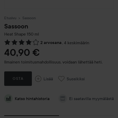
Etusivu
Sassoon
Sassoon
Heat Shape
150 ml
2 arvosana
,
4 keskimäärin
Siirtyä jhk Arvosana & kommentit
40,90 €
Ilmainen toimitusmahdollisuus, voidaan lähettää heti.
Lisää
Suosikiksi
OSTA
Katso hintahistoria
Ei saatavilla myymälästä