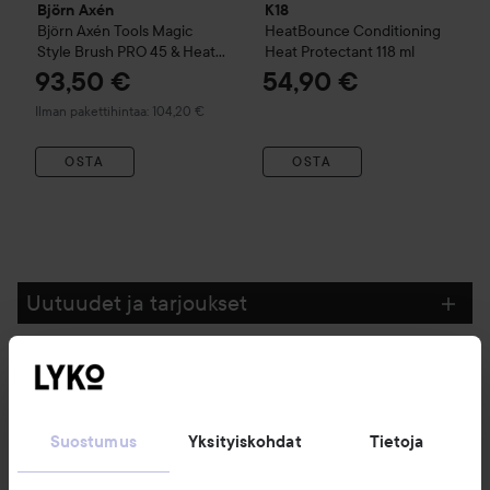
Björn Axén
K18
Björn Axén Tools
Magic
HeatBounce Conditioning
Style Brush PRO 45 & Heat
Heat Protectant
118 ml
Styling Protection 150 ml
93,50 €
54,90 €
Ilman pakettihintaa: 104,20 €
OSTA
OSTA
Uutuudet ja tarjoukset
Seuraa meitä
Suostumus
Yksityiskohdat
Tietoja
Asiakaspalvelu