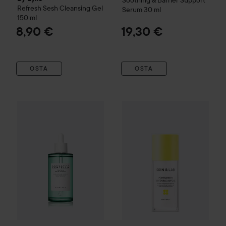
Soothing & Barrier Support
Refresh Sesh Cleansing Gel
Serum
30 ml
150 ml
8,90 €
19,30 €
OSTA
OSTA
SKIN1004
Madagascar Centella Tea-Trica Relief Ampoule
SKIN&LAB
Porebarrier Tighte
10