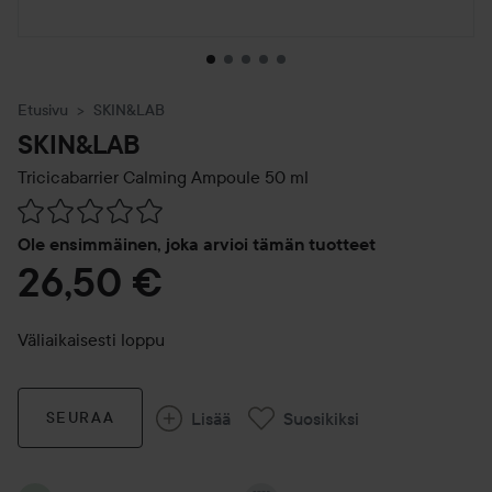
Etusivu
SKIN&LAB
SKIN&LAB
Tricicabarrier Calming Ampoule
50 ml
Siirtyä jhk Arvosana & kommentit
Ole ensimmäinen, joka arvioi tämän tuotteet
26,50 €
Väliaikaisesti loppu
Lisää
Suosikiksi
SEURAA