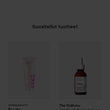
Suositellut tuotteet
By Lyko
Refresh Sesh Cleansing Gel
The Ordinary
Soothing & Barr
150 ml
8,90
SPONSOROITU
The Ordinary
SPONSOROITU
By Lyko