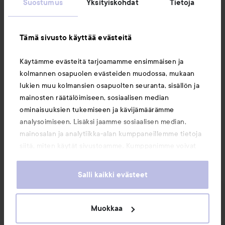
Suostumus
Yksityiskohdat
Tietoja
Asiakaspalvelu
Tämä sivusto käyttää evästeitä
Tietoja
Käytämme evästeitä tarjoamamme ensimmäisen ja
kolmannen osapuolen evästeiden muodossa, mukaan
Saattaisit myös tykätä
lukien muu kolmansien osapuolten seuranta, sisällön ja
mainosten räätälöimiseen, sosiaalisen median
ominaisuuksien tukemiseen ja kävijämäärämme
analysoimiseen. Lisäksi jaamme sosiaalisen median,
mainosalan ja analytiikka-alan kumppaneillemme tietoja
siitä, miten käytät sivustoamme. Kumppanimme voivat
yhdistää näitä tietoja muihin tietoihin, joita olet antanut
heille tai joita on kerätty, kun olet käyttänyt heidän
Salli kaikki evästeet
palvelujaan. Käyttämällä sivustoamme, hyväksyt
evästeiden käytön.
Muokkaa
Copyright 2026