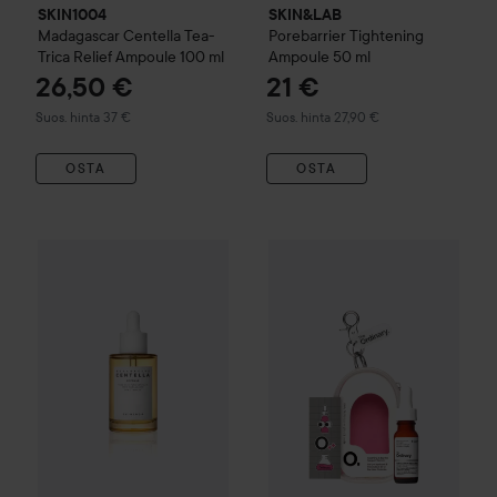
SKIN1004
SKIN&LAB
Madagascar Centella Tea-
Porebarrier Tightening
Trica Relief Ampoule
100 ml
Ampoule
50 ml
26,50 €
21 €
Suositeltu hinta 37 €
Suositeltu hinta 27,90 €
Suos. hinta 37 €
Suos. hinta 27,90 €
OSTA
OSTA
11
WOW-hinta
SKIN1004
Madagascar Centella
Kampanja 20%
Ampoule
The Ordinary
55 ml
So
Suos