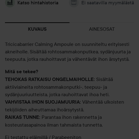
Katso hintahistoria
Ei saatavilla myymälästä
AINESOSAT
KUVAUS
Tricicabarrier Calming Ampoule on suunniteltu erityisesti
akneiholle. Sisältää rohtosammakonputkea, sydänjuurta ja
teepuuta, jotka rauhoittavat ja vähentävät ihon ärsytystä.
Mitä se tekee?
Sisältää
TEHOKAS RATKAISU ONGELMAIHOLLE:
aktiiviaineita rohtosammakonputki-, teepuu- ja
sydänjuuriuutteista, jotka rauhoittavat ihoa heti.
Vähentää ulkoisten
VAHVISTAA IHON SUOJAMUURIA:
tekijöiden aiheuttamaa ihoärsytystä.
Parantaa ihon rakennetta ja
RAIKAS TUNNE:
kosteustasapainoa ilman tahmaista tunnetta.
Ei testattu eläimillä / Parabeeniton