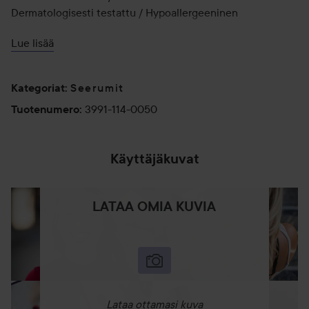
Dermatologisesti testattu / Hypoallergeeninen
Ota sopiva määrä ja levitä kasvoille.
Käyttö:
Lue lisää
50 ml
Seerumit
Kategoriat
:
3991-114-0050
Tuotenumero
:
Käyttäjäkuvat
LATAA OMIA KUVIA
Lataa ottamasi kuva