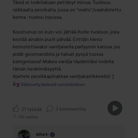
Tämä ei todellakaan pettänyt minua. Tuoksuu 
raikkaalta persikalta, jossa on "maito"/vaahdotettu 
kerma -tuoksu lopussa.

Koostumus on kuin voi, jättää iholle tuoksun, joka 
kestää ainakin puoli päivää. Erittäin hieno 
kerrostettavaksi vaniljaisella parfyymin kanssa, jos 
pidät gourmandista ja haluat pysyä tuossa 
kategoriassa! Makea vanilja täydentäisi todella 
tämän hedelmäisyyttä. 

Ajattele persikkapiirakkaa vaniljakastikkeella! ;)
Käännetty kielestä ruotsinkielinen
3 kommenttia
21 tykkää
730 näyttöä
Allie✨