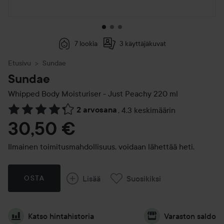
7 lookia
3 käyttäjäkuvat
Etusivu
Sundae
Sundae
Whipped Body Moisturiser - Just Peachy
220 ml
2 arvosana
,
4.3 keskimäärin
Siirtyä jhk Arvosana & kommentit
30,50 €
Ilmainen toimitusmahdollisuus, voidaan lähettää heti.
Lisää
Suosikiksi
OSTA
Katso hintahistoria
Varaston saldo