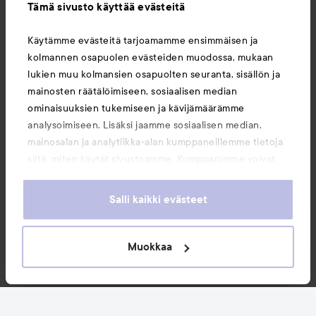
Tämä sivusto käyttää evästeitä
Tietoja
Käytämme evästeitä tarjoamamme ensimmäisen ja
kolmannen osapuolen evästeiden muodossa, mukaan
Saattaisit myös tykätä
lukien muu kolmansien osapuolten seuranta, sisällön ja
mainosten räätälöimiseen, sosiaalisen median
ominaisuuksien tukemiseen ja kävijämäärämme
analysoimiseen. Lisäksi jaamme sosiaalisen median,
mainosalan ja analytiikka-alan kumppaneillemme tietoja
siitä, miten käytät sivustoamme. Kumppanimme voivat
yhdistää näitä tietoja muihin tietoihin, joita olet antanut
heille tai joita on kerätty, kun olet käyttänyt heidän
Salli kaikki evästeet
palvelujaan. Käyttämällä sivustoamme, hyväksyt
evästeiden käytön.
Muokkaa
Copyright 2026