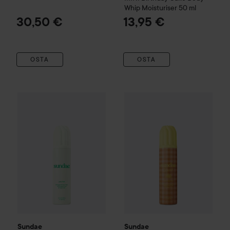
Whip Moisturiser
50 ml
30,50 €
13,95 €
OSTA
OSTA
Sundae
Juicy Pear Foaming Body Wash
Sundae
Fluffy Pancakes Whi
265 ml
17,90 €
Sundae
Sundae