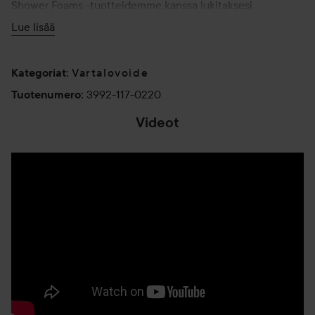
Shower Foams -tuotteidemme kanssa lukitaksesi
kosteuden ihoon, jättäen sen silkinpehmeäksi, raikkaaksi ja
Lue lisää
vastustamattomaksi.
220 ml
Vartalovoide
Kategoriat
:
3992-117-0220
Tuotenumero
:
Videot