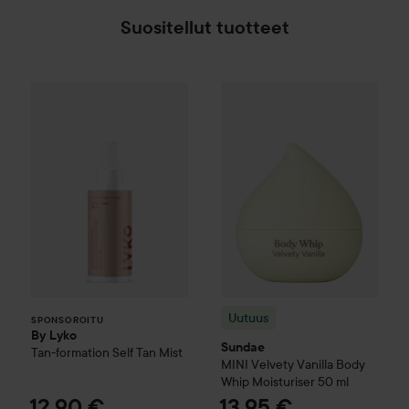
Suositellut tuotteet
By Lyko
Tan-formation Self Tan Mist
Uutuus
Sundae
MINI Velvety V
12,90 €
SPONSOROITU
Uutuus
SPONSOROITU
By Lyko
Sundae
Tan-formation Self Tan Mist
MINI Velvety Vanilla Body
Whip Moisturiser
50 ml
12,90 €
13,95 €