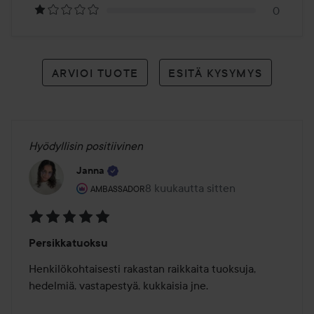
0
ARVIOI TUOTE
ESITÄ KYSYMYS
Hyödyllisin positiivinen
Janna
Käyttäjän rooli: Ambassador.
8 kuukautta sitten
Viesti luotiin 8 kuukautta sitten
AMBASSADOR
Arvosana:
Persikkatuoksu
5
/
Henkilökohtaisesti rakastan raikkaita tuoksuja, 
5
hedelmiä, vastapestyä, kukkaisia jne. 
