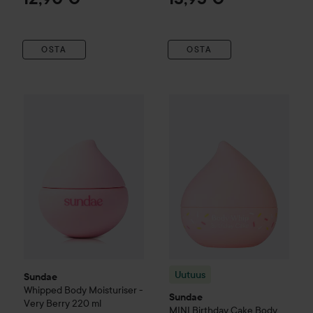
OSTA
OSTA
Sundae
Whipped Body Moisturiser - Very Berry
Uutuus
Sundae
MINI Birthday 
220 ml
30,50
Uutuus
Sundae
Whipped Body Moisturiser -
Sundae
Very Berry
220 ml
MINI Birthday Cake Body