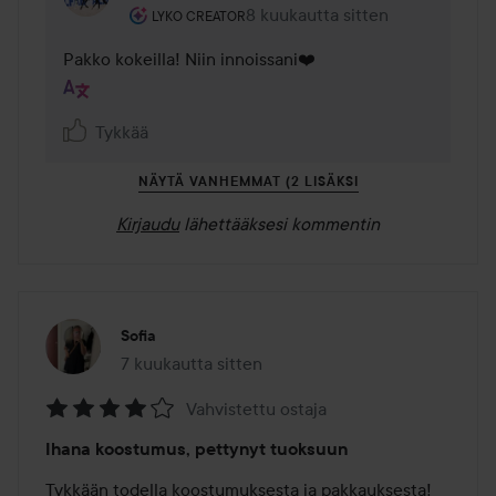
Käyttäjän rooli: Lyko Creator.
8 kuukautta sitten
Kommentti lisättiin 8 kuukautta 
LYKO CREATOR
Pakko kokeilla! Niin innoissani❤️
Tykkää
NÄYTÄ VANHEMMAT (2 LISÄKSI
Kirjaudu
lähettääksesi kommentin
Sofia
7 kuukautta sitten
Viesti luotiin 7 kuukautta sitten
Vahvistettu ostaja
Arvosana:
Ihana koostumus, pettynyt tuoksuun
4
/
Tykkään todella koostumuksesta ja pakkauksesta! 