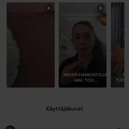
OHITA OSIO
MEIKKIHANKINTOJA,
TÄ
MM. TOO...
TUOK
Käyttäjäkuvat