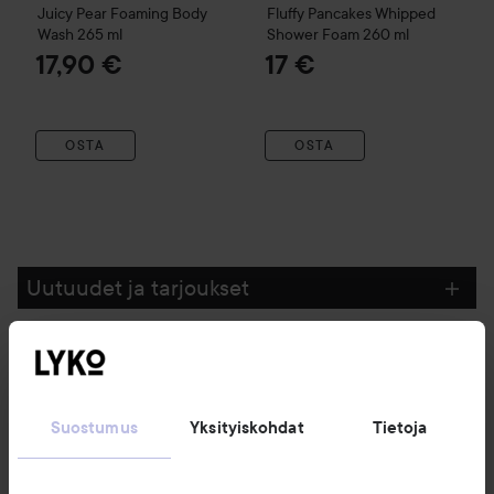
Juicy Pear Foaming Body
Fluffy Pancakes Whipped
Wash
265 ml
Shower Foam
260 ml
17,90 €
17 €
OSTA
OSTA
Uutuudet ja tarjoukset
Seuraa meitä
Suostumus
Yksityiskohdat
Tietoja
Asiakaspalvelu