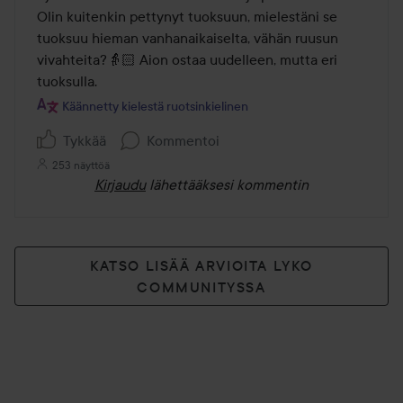
5
Olin kuitenkin pettynyt tuoksuun, mielestäni se 
tuoksuu hieman vanhanaikaiselta, vähän ruusun 
vivahteita?👵🏻 Aion ostaa uudelleen, mutta eri 
tuoksulla.
Käännetty kielestä ruotsinkielinen
Tykkää
Kommentoi
253 näyttöä
Kirjaudu
lähettääksesi kommentin
KATSO LISÄÄ ARVIOITA LYKO
COMMUNITYSSA