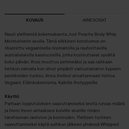
AINESOSAT
KUVAUS
Nauti ylellisestä kokemuksesta Just Peachy Body Whip
Moisturiserin avulla. Tämä silkkinen koostumus on
rikastettu vegaanisella riisimaitolla ja rauhoittavilla
australialaisilla kasviuuteilla, jotka kosteuttavat syvältä
koko päivän. Ihosi muuttuu pehmeäksi ja saa raikkaan
hehkun samalla kun sinut ympäröi vastustamaton kypsien
persikoiden tuoksu. Anna ihollesi ansaitsemaasi hoitoa.
Vegaani, Eläinkokeetonta, Kaikille Ihotyypeille
Käyttö:
Parhaan lopputuloksen saavuttamiseksi levitä runsas määrä
ja hiero ihoon antaaksesi kuiville alueille niiden
tarvitseman ravinnon ja kosteuden. Ylellisen tunteen
saavuttamiseksi käytä suihkun jälkeen yhdessä Whipped