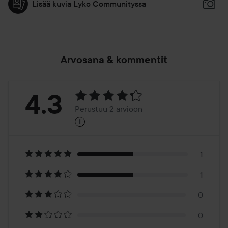
Lisää kuvia Lyko Communityssa
Arvosana & kommentit
Arvosana:
4.3
Perustuu 2 arvioon
i
4.3
Perustuu
2
1
1
arvioon
0
0