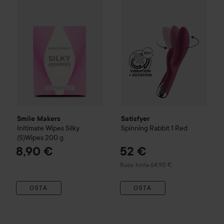
Smile Makers
Satisfyer
Initimate Wipes
Silky
Spinning Rabbit 1
Red
(S)Wipes
200 g
8,90 €
52 €
Suositeltu hinta 64,90 €
Suos. hinta 64,90 €
OSTA
OSTA