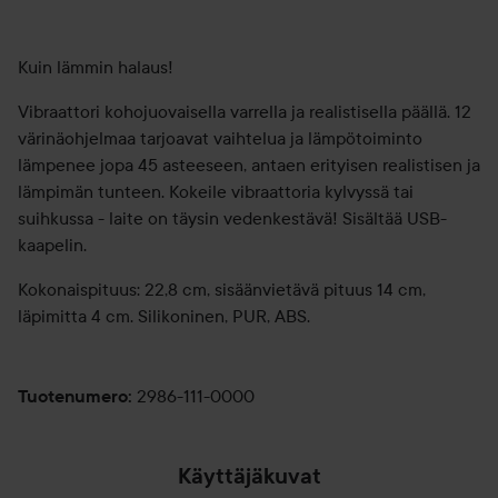
Kuin lämmin halaus!
Vibraattori kohojuovaisella varrella ja realistisella päällä. 12
värinäohjelmaa tarjoavat vaihtelua ja lämpötoiminto
lämpenee jopa 45 asteeseen, antaen erityisen realistisen ja
lämpimän tunteen. Kokeile vibraattoria kylvyssä tai
suihkussa - laite on täysin vedenkestävä! Sisältää USB-
kaapelin.
Kokonaispituus: 22,8 cm, sisäänvietävä pituus 14 cm,
läpimitta 4 cm. Silikoninen, PUR, ABS.
2986-111-0000
Tuotenumero
:
Käyttäjäkuvat