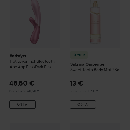
Uutuus
Satisfyer
Hot Lover Incl. Bluetooth
Sabrina Carpenter
And App
Pink/Dark Pink
Sweet Tooth Body Mist
236
ml
48,50 €
13 €
Suositeltu hinta 60,50 €
Suositeltu hinta 13,50 €
Suos. hinta 60,50 €
Suos. hinta 13,50 €
OSTA
OSTA
Smile Makers
Initimate Wipes
Silky (S)Wipes
200 g
8,90 €
Satisfyer
Spinning Rabbit 1
Re