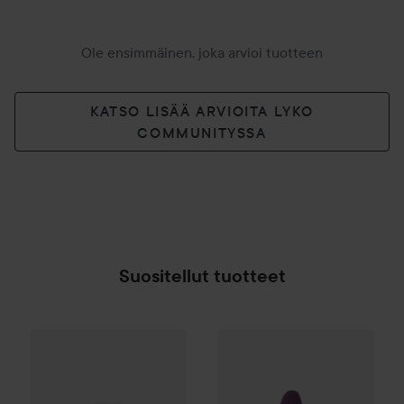
Ole ensimmäinen, joka arvioi tuotteen
KATSO LISÄÄ ARVIOITA LYKO
COMMUNITYSSA
Suositellut tuotteet
Make Up Store
Cover All Mix
Sweet Smile
The Original
Warming Soft Vib
16,90 
SPONSOROITU