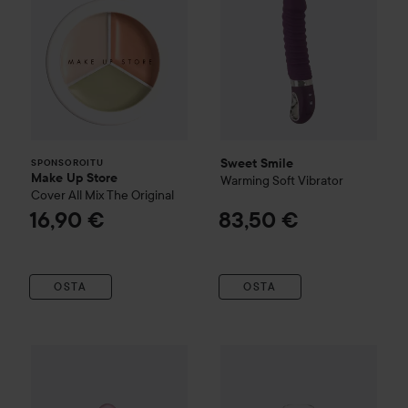
Sweet Smile
SPONSOROITU
Make Up Store
Warming Soft Vibrator
Cover All Mix
The Original
16,90 €
83,50 €
OSTA
OSTA
4
Satisfyer
Hot Lover Incl. Bluetooth And App
Uutuus
Sabrina Carpenter
Pink/Dark Pink
Swe
Suo