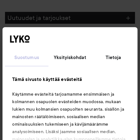
Uutuudet ja tarjoukset
Seuraa meitä
Suostumus
Yksityiskohdat
Tietoja
Asiakaspalvelu
Tämä sivusto käyttää evästeitä
Tietoja
Käytämme evästeitä tarjoamamme ensimmäisen ja
kolmannen osapuolen evästeiden muodossa, mukaan
Saattaisit myös tykätä
lukien muu kolmansien osapuolten seuranta, sisällön ja
mainosten räätälöimiseen, sosiaalisen median
ominaisuuksien tukemiseen ja kävijämäärämme
analysoimiseen. Lisäksi jaamme sosiaalisen median,
mainosalan ja analytiikka-alan kumppaneillemme tietoja