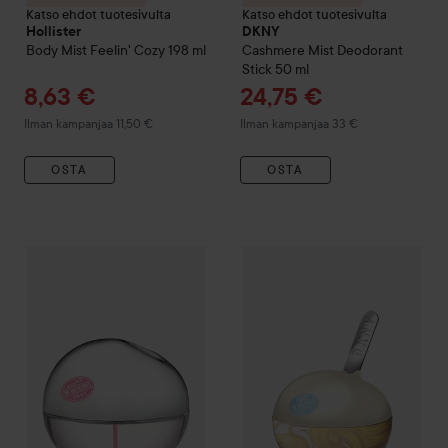
Katso ehdot tuotesivulta
Katso ehdot tuotesivulta
Hollister
DKNY
Body Mist Feelin' Cozy
198 ml
Cashmere Mist
Deodorant
Stick
50 ml
Tarjoushinta
Tarjoushinta
8,63 €
24,75 €
Ilman kampanjaa 11,50 €
Ilman kampanjaa 33 €
OSTA
OSTA
Tarjoush
37,80 €
Combo Deal 25%
DKNY
Be Extra Delicious EdP
Combo Deal 25%
30 ml
DKNY
Be Del
Ilman kampanjaa