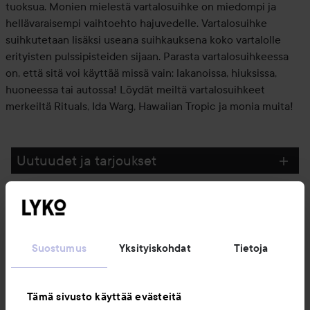
tuoksua. Monien mielestä vartalosuihke on miedompi ja
hellävaraisempi vaihtoehto hajuvedelle. Vartalosuihke
suihkutetaan lisäksi useana suihkauksena koko vartalolle
erityisten pulssipisteiden sijaan. Parasta vartalosuihkeessa
on, että sitä voi käyttää missä vain: lakanoissa, hiuksissa,
huoneessa tai autossa! Löydät meiltä vartalosuihkeet
merkeiltä Rituals, Ida Warg, Hawaiian Tropic ja monia muita!
Uutuudet ja tarjoukset
Seuraa meitä
Suostumus
Yksityiskohdat
Tietoja
Asiakaspalvelu
Tämä sivusto käyttää evästeitä
Tietoja