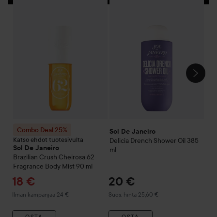
Sol De Janeiro
Delicia Drench S
WO
Combo Deal 25%
Sol De Janeiro
Brazilian Crush Cheirosa 62
OHITA OSIO
Combo Deal 25%
W
Sol De Janeiro
Katso ehdot tuotesivulta
Delicia Drench Shower Oil
385
Sol
Sol De Janeiro
ml
Bra
Brazilian Crush Cheirosa 62
ml
Fragrance Body Mist
90 ml
3
Tarjoushinta
18 €
20 €
Suos
Suos
Suositeltu hinta 25,60 €
Ilman kampanjaa 24 €
Suos. hinta 25,60 €
OSTA
OSTA