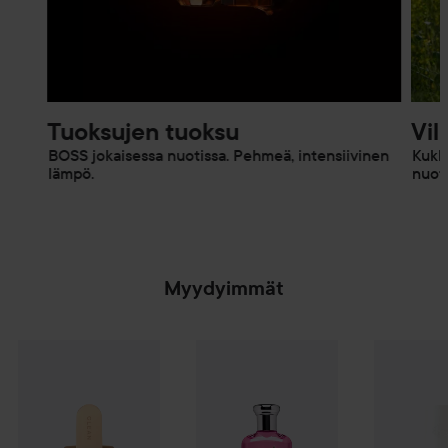
Tuoksujen tuoksu
Vil
BOSS jokaisessa nuotissa. Pehmeä, intensiivinen
Kukka
lämpö.
nuote
Myydyimmät
Combo Deal 25%
CLEAN
Whipped Vanilla Hair & Body Perfume
Combo Deal 40%
Ralph Lauren
Combo De
Big P