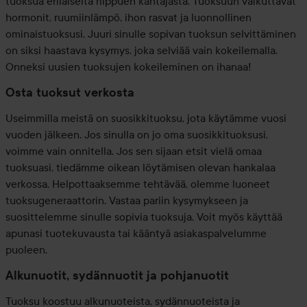
tuoksua erilaiselta riippuen kantajasta. Tuoksuun vaikuttavat
hormonit, ruumiinlämpö, ihon rasvat ja luonnollinen
ominaistuoksusi. Juuri sinulle sopivan tuoksun selvittäminen
on siksi haastava kysymys, joka selviää vain kokeilemalla.
Onneksi uusien tuoksujen kokeileminen on ihanaa!
Osta tuoksut verkosta
Useimmilla meistä on suosikkituoksu, jota käytämme vuosi
vuoden jälkeen. Jos sinulla on jo oma suosikkituoksusi,
voimme vain onnitella. Jos sen sijaan etsit vielä omaa
tuoksuasi, tiedämme oikean löytämisen olevan hankalaa
verkossa. Helpottaaksemme tehtävää, olemme luoneet
tuoksugeneraattorin. Vastaa pariin kysymykseen ja
suosittelemme sinulle sopivia tuoksuja. Voit myös käyttää
apunasi tuotekuvausta tai kääntyä asiakaspalvelumme
puoleen.
Alkunuotit, sydännuotit ja pohjanuotit
Tuoksu koostuu alkunuoteista, sydännuoteista ja