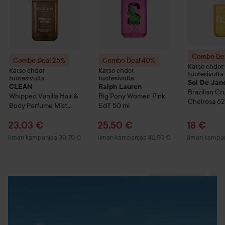
Combo De
Combo Deal 25%
Combo Deal 40%
Katso ehdot
Katso ehdot
Katso ehdot
tuotesivulta
tuotesivulta
tuotesivulta
Sol De Jan
CLEAN
Ralph Lauren
Brazilian Cr
Whipped Vanilla Hair &
Big Pony
Women Pink
Cheirosa 62
Body Perfume Mist
EdT
50 ml
Fragrance B
236 ml
90 ml
Tarjoushinta
Tarjoushinta
Tarjoush
23,03 €
25,50 €
18 €
Ilman kampanjaa 30,70 €
Ilman kampanjaa 42,50 €
Ilman kampa