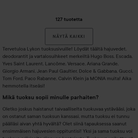
127 tuotetta
NÄYTÄ KAIKKI
Tervetuloa Lykon tuoksusivuille! Löydät täältä hajuvedet,
deodorantit ja vartalosuihkeet merkeiltä Hugo Boss, Escada,
Yves Saint Laurent, Lancôme, Versace, Ariana Grande,
Giorgio Armani, Jean Paul Gaultier, Dolce & Gabbana, Gucci,
Tom Ford, Paco Rabanne, Calvin Klein ja MONIA muita! Aika
hemmotella itseäsi!
Mikä tuoksu sopii minulle parhaiten?
Oletko joskus haistanut taivaalliselta tuokuvaa ystävääsi, joka
on ostanut saman tuoksun kanssasi, mutta tuoksu ei tunnu
päälläsi aivan yhtä hyvältä? Olet siinä tapauksessa saanut
ensimmäisen hajuvesien oppituntisi! Yksi ja sama tuoksu voi