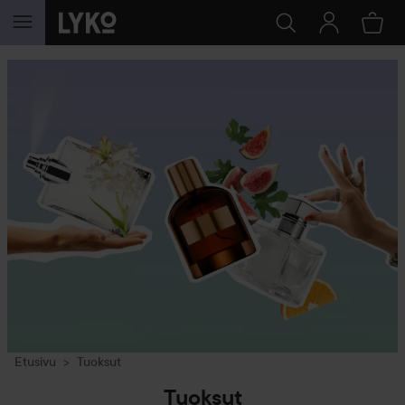
SIIRTYÄ JHK SISÄLTÖÖN
Etusivu
Tuoksut
Tuoksut