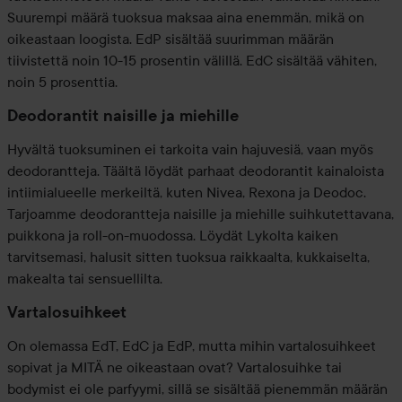
Suurempi määrä tuoksua maksaa aina enemmän, mikä on
oikeastaan loogista. EdP sisältää suurimman määrän
tiivistettä noin 10-15 prosentin välillä. EdC sisältää vähiten,
noin 5 prosenttia.
Deodorantit naisille ja miehille
Hyvältä tuoksuminen ei tarkoita vain hajuvesiä, vaan myös
deodorantteja. Täältä löydät parhaat deodorantit kainaloista
intiimialueelle merkeiltä, kuten Nivea, Rexona ja Deodoc.
Tarjoamme deodorantteja naisille ja miehille suihkutettavana,
puikkona ja roll-on-muodossa. Löydät Lykolta kaiken
tarvitsemasi, halusit sitten tuoksua raikkaalta, kukkaiselta,
makealta tai sensuellilta.
Vartalosuihkeet
On olemassa EdT, EdC ja EdP, mutta mihin vartalosuihkeet
sopivat ja MITÄ ne oikeastaan ovat? Vartalosuihke tai
bodymist ei ole parfyymi, sillä se sisältää pienemmän määrän