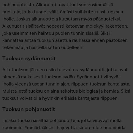
pohjanuoteista. Alkunuotit ovat tuoksun ensimmäisiä
nuotteja, jotka tunnet välittömästi suihkutettuasi tuoksua
iholle. Joskus alkunuotteja kutsutaan myös päänuoteiksi.
Alkunuotit sisältävät nopeasti katoavan molekyylirakenteen,
joka useimmiten haihtuu puolen tunnin sisällä. Siksi
kannattaa antaa tuoksun asettua rauhassa ennen päätöksen
tekemistä ja haistella sitten uudelleen!
Tuoksun sydännuotit
Alkutuoksun jälkeen esiin tulevat ns. sydännuotit, jotka ovat
nimensä mukaisesti tuoksun sydän. Sydännuotit viipyvät
iholla yleensä usean tunnin ajan, riippuen tuoksun kantajasta.
Muista, että tuoksu on aina sekoitus biologiaa ja kemiaa. Siksi
tuoksut voivat olla hyvinkin erilaisia kantajasta riippuen.
Tuoksun pohjanuotit
Lisäksi tuoksu sisältää pohjanuotteja, jotka viipyvät iholla
kauimmin. Ymmärtääksesi hajuvettä, sinun tulee huomioida