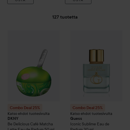
127 tuotetta
SIIRTYÄ JHK SUODATA
Combo Deal 25%
DKNY
Be Delicious
Combo Deal 25%
Café Matcha Latte Eau 
Guess
Iconi
Combo Deal 25%
Combo Deal 25%
Katso ehdot tuotesivulta
Katso ehdot tuotesivulta
DKNY
Guess
Be Delicious
Café Matcha
Iconic Sublime Eau de
Latte Eau de Parfum
50 ml
Parfum
30 ml