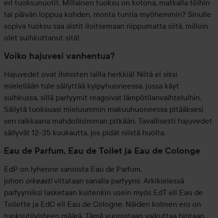
eri tuoksunuotit. Millainen tuoksu on kotona, matkalla töihin
tai päivän loppua kohden, monta tuntia myöhemmin? Sinulle
sopiva tuoksu saa aistit iloitsemaan riippumatta siitä, milloin
olet suihkuttanut sitä!
Voiko hajuvesi vanhentua?
Hajuvedet ovat ihmisten lailla herkkiä! Niitä ei siksi
mielellään tule säilyttää kylpyhuoneessa, jossa käyt
suihkussa, sillä parfyymit reagoivat lämpötilanvaihteluihin.
Säilytä tuoksuasi mieluummin makuuhuoneessa pitääksesi
sen raikkaana mahdollisimman pitkään. Tavallisesti hajuvedet
säilyvät 12-35 kuukautta, jos pidät niistä huolta.
Eau de Parfum, Eau de Toilet ja Eau de Colonge
EdP on lyhenne sanoista Eau de Parfum,
johon
oikeasti
viitataan sanalla parfyymi. Arkikielessä
parfyymiksi lasketaan kuitenkin usein myös EdT eli Eau de
Toilette ja EdC eli Eau de Cologne. Näiden kolmen ero on
tuoksutiivisteen määrä. Tämä vuorostaan vaikuttaa hintaan.