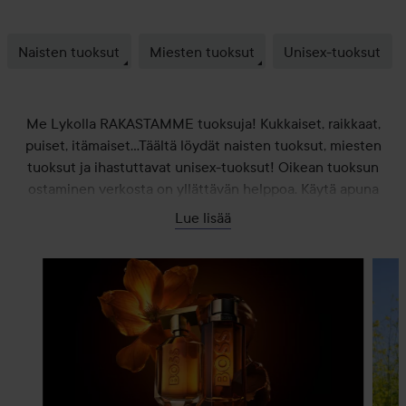
Naisten tuoksut
Miesten tuoksut
Unisex-tuoksut
Me Lykolla RAKASTAMME tuoksuja! Kukkaiset, raikkaat,
puiset, itämaiset...Täältä löydät naisten tuoksut, miesten
tuoksut ja ihastuttavat unisex-tuoksut! Oikean tuoksun
ostaminen verkosta on yllättävän helppoa. Käytä apuna
asiakaspalvelua, tuoksutunnistintamme tai
Lue lisää
tuoksugeneraattoria!
OHITA OSIO