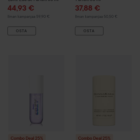
Tarjoushinta
Tarjoushinta
44,93 €
37,88 €
Ilman kampanjaa 59,90 €
Ilman kampanjaa 50,50 €
OSTA
OSTA
Tarjo
8,63 
Combo Deal 25%
Hollister
Body Mist Feelin' Cozy
Combo Deal 25%
DKNY
198 ml
Cashme
Ilman kamp
Combo Deal 25%
Combo Deal 25%