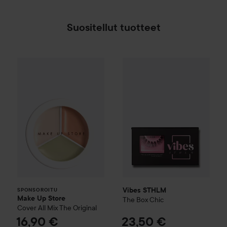
Suositellut tuotteet
Make Up Store
Cover All Mix
Vibes STHLM
The Original
The Box Chic
16,90 
23
SPONSOROITU
Vibes STHLM
SPONSOROITU
Make Up Store
The Box Chic
Cover All Mix
The Original
16,90 €
23,50 €