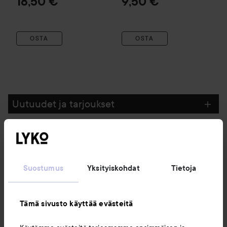
18,50 €
9,50 €
OSTA
OSTA
Uutuudet ja tarjoukset
Seuraa meitä
Suostumus
Yksityiskohdat
Tietoja
Asiakaspalvelu
Tämä sivusto käyttää evästeitä
Tietoja