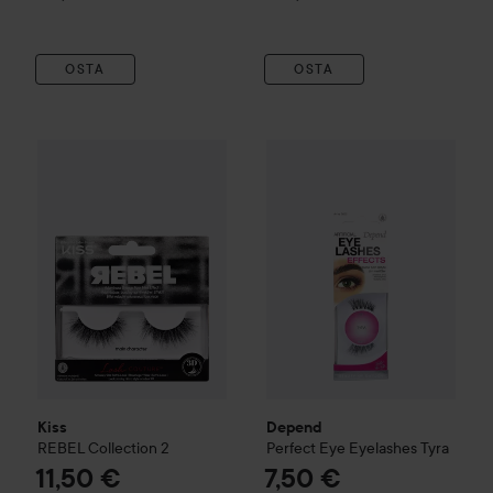
OSTA
OSTA
Kiss
REBEL Collection
2
Depend
Perfect Eye
Eyelashe
11,50 €
Kiss
Depend
REBEL Collection
2
Perfect Eye
Eyelashes
Tyra
11,50 €
7,50 €