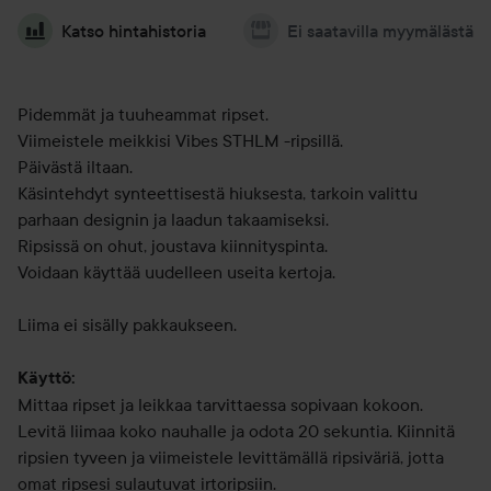
Katso hintahistoria
Ei saatavilla myymälästä
Pidemmät ja tuuheammat ripset.
Viimeistele meikkisi Vibes STHLM -ripsillä.
Päivästä iltaan.
Käsintehdyt synteettisestä hiuksesta, tarkoin valittu
parhaan designin ja laadun takaamiseksi.
Ripsissä on ohut, joustava kiinnityspinta.
Voidaan käyttää uudelleen useita kertoja.
Liima ei sisälly pakkaukseen.
Käyttö:
Mittaa ripset ja leikkaa tarvittaessa sopivaan kokoon.
Levitä liimaa koko nauhalle ja odota 20 sekuntia. Kiinnitä
ripsien tyveen ja viimeistele levittämällä ripsiväriä, jotta
omat ripsesi sulautuvat irtoripsiin.