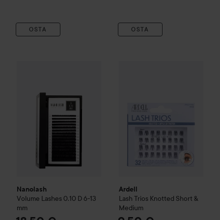
OSTA
OSTA
Nanolash
Volume Lashes
0.10 D 6-13 mm
Ardell
Lash Trios Knotted
Shor
18,50 €
Nanolash
Ardell
Volume Lashes
0.10 D 6-13
Lash Trios Knotted
Short &
mm
Medium