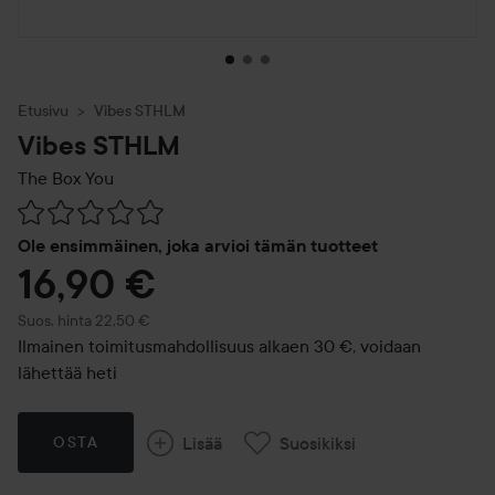
Etusivu
Vibes STHLM
Vibes STHLM
The Box You
Siirtyä jhk Arvosana & kommentit
Ole ensimmäinen, joka arvioi tämän tuotteet
16,90 €
Suositeltu hinta 22,50 €
Suos. hinta 22,50 €
Ilmainen toimitusmahdollisuus alkaen 30 €, voidaan
lähettää heti
Lisää
Suosikiksi
OSTA