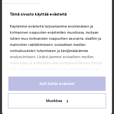
Tämä sivusto käyttää evästeitä
Tietoja
Käytämme evästeitä tarjoamamme ensimmäisen ja
kolmannen osapuolen evästeiden muodossa, mukaan
Saattaisit myös tykätä
lukien muu kolmansien osapuolten seuranta, sisällön ja
mainosten räätälöimiseen, sosiaalisen median
ominaisuuksien tukemiseen ja kävijämäärämme
analysoimiseen. Lisäksi jaamme sosiaalisen median,
mainosalan ja analytiikka-alan kumppaneillemme tietoja
siitä, miten käytät sivustoamme. Kumppanimme voivat
yhdistää näitä tietoja muihin tietoihin, joita olet antanut
heille tai joita on kerätty, kun olet käyttänyt heidän
Salli kaikki evästeet
palvelujaan. Käyttämällä sivustoamme, hyväksyt
evästeiden käytön.
Muokkaa
Copyright 2026