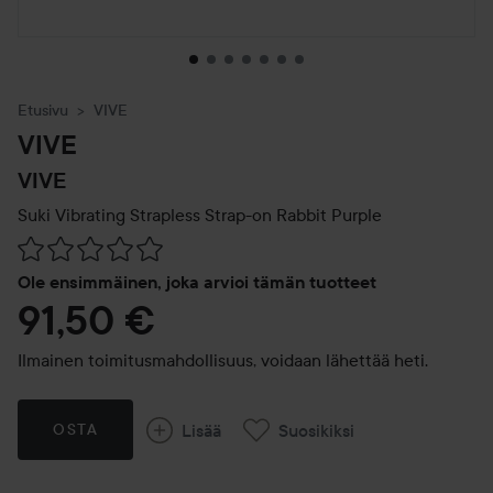
Etusivu
VIVE
VIVE
VIVE
Suki Vibrating Strapless Strap-on Rabbit
Purple
Siirtyä jhk Arvosana & kommentit
Ole ensimmäinen, joka arvioi tämän tuotteet
91,50 €
Ilmainen toimitusmahdollisuus, voidaan lähettää heti.
Lisää
Suosikiksi
OSTA