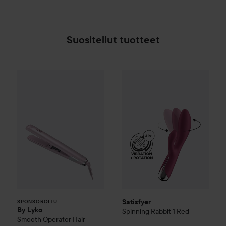
Suositellut tuotteet
By Lyko
Smooth Operator Hair Straightener
60,8
Satisfyer
Spinning Rabbit 1
Re
SPONSOROITU
Satisfyer
SPONSOROITU
By Lyko
Spinning Rabbit 1
Red
Smooth Operator Hair