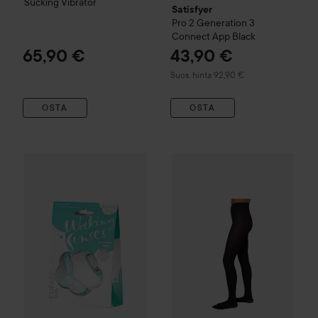
Sucking Vibrator
Satisfyer
Pro 2 Generation 3
Connect App
Black
65,90 €
43,90 €
Suositeltu hinta 92,90 €
Suos. hinta 92,90 €
OSTA
OSTA
Tarjoushinta
Swedish Stockings
17,17 €
Svea Prem
Vain 1 jäljellä
Curaprox
Bitring
Turkos
Normaali hinta 21,50 €