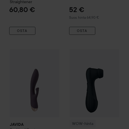
Straightener
60,80 €
52 €
Suositeltu hinta 64,90 €
Suos. hinta 64,90 €
OSTA
OSTA
JAVIDA
Sucking Vibrator
65,90 €
WOW-hinta
Satisfyer
Pro 2 Ge
WOW-hinta
JAVIDA