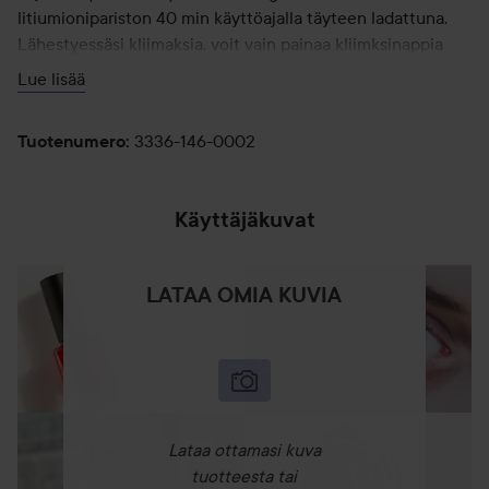
litiumionipariston 40 min käyttöajalla täyteen ladattuna.
Lähestyessäsi kliimaksia, voit vain painaa kliimksinappia
käynnistääksesi erityistoiminnon, joka käynnistää kaikki
Lue lisää
moottorit täydellä teholla ja nopeudella, taaten maata
järisyttävän orgasmin. Kaikki VIVE-vibraattorit sisältävät
3336-146-0002
Tuotenumero
:
vuoden takuun sijoituksesi suojaamiseksi.
Käyttäjäkuvat
LATAA OMIA KUVIA
Lataa ottamasi kuva
tuotteesta tai