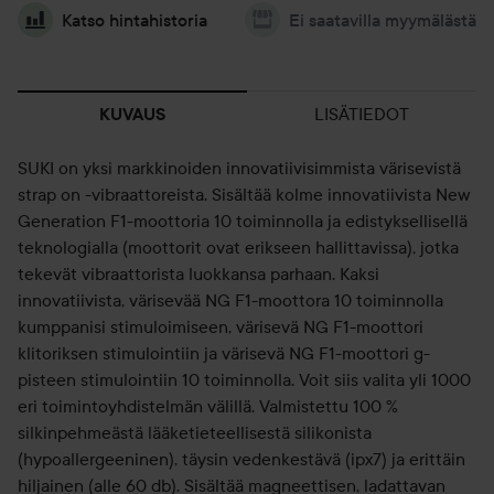
Katso hintahistoria
Ei saatavilla myymälästä
LISÄTIEDOT
KUVAUS
SUKI on yksi markkinoiden innovatiivisimmista värisevistä
strap on -vibraattoreista. Sisältää kolme innovatiivista New
Generation F1-moottoria 10 toiminnolla ja edistyksellisellä
teknologialla (moottorit ovat erikseen hallittavissa), jotka
tekevät vibraattorista luokkansa parhaan. Kaksi
innovatiivista, värisevää NG F1-moottora 10 toiminnolla
kumppanisi stimuloimiseen, värisevä NG F1-moottori
klitoriksen stimulointiin ja värisevä NG F1-moottori g-
pisteen stimulointiin 10 toiminnolla. Voit siis valita yli 1000
eri toimintoyhdistelmän välillä. Valmistettu 100 %
silkinpehmeästä lääketieteellisestä silikonista
(hypoallergeeninen), täysin vedenkestävä (ipx7) ja erittäin
hiljainen (alle 60 db). Sisältää magneettisen, ladattavan