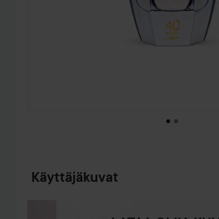
SIIRTYÄ JHK TUOTETIEDOT
Käyttäjäkuvat