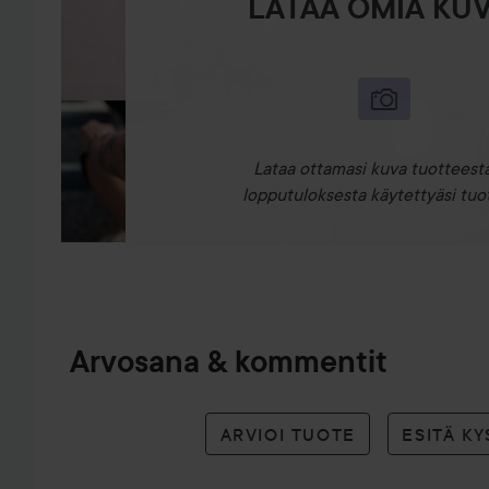
LATAA OMIA KUV
Lataa ottamasi kuva tuotteesta
lopputuloksesta käytettyäsi tuot
Arvosana & kommentit
ARVIOI TUOTE
ESITÄ K