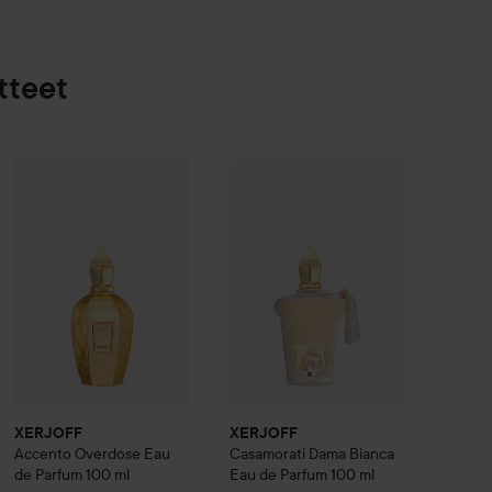
tteet
 Parfum
XERJOFF
50 ml
Accento Overdose Eau de Parfum
XERJOFF
Casamorati
100 ml
Dama Bianca 
197,90 €
347,50 €
XERJOFF
XERJOFF
Accento Overdose Eau
Casamorati
Dama Bianca
de Parfum
100 ml
Eau de Parfum
100 ml