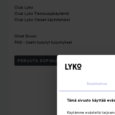
Club Lyko
Club Lyko Tietosuojakäytäntö
Club Lyko Yleiset käyttöehdot
Omat Sivuni
FAQ - Usein kysytyt kysymykset
PERUUTA SOPIMUS TÄSTÄ
Suostumus
Tämä sivusto käyttää eväs
Käytämme evästeitä tarjoa