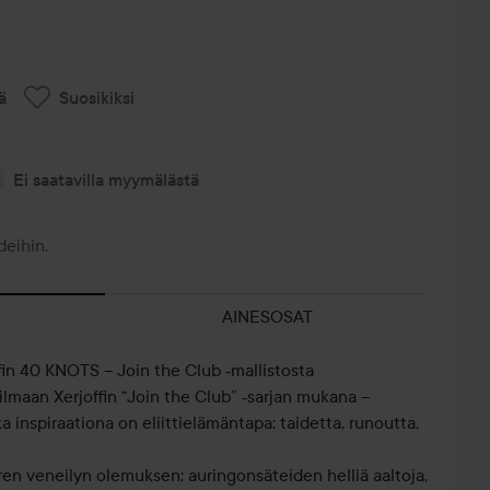
ä
Suosikiksi
Ei saatavilla myymälästä
deihin.
AINESOSAT
fin 40 KNOTS – Join the Club ‑mallistosta
lmaan Xerjoffin “Join the Club” ‑sarjan mukana –
ka inspiraationa on eliittielämäntapa: taidetta, runoutta,
n veneilyn olemuksen: auringonsäteiden helliä aaltoja,