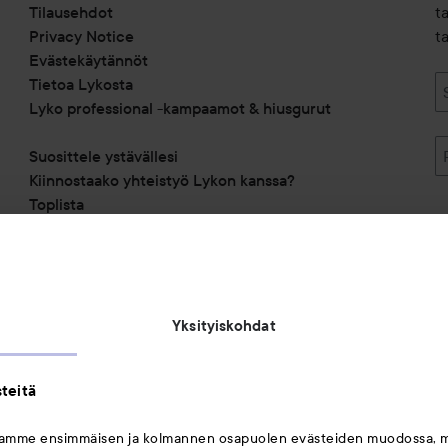
Tilausehdot
t
Privacy Notice
ta
Evästekäytännöt
Tietoa Lykosta
Lyko professional -kampaamot & hiusgurut
Suosittele ystävällesi
Kiinnostaako yhteistyö Lykon kanssa?
Toplista
Alennuskoodit
Saavutettavuusseloste
Michael Edwards Fragrances of the World
Yksityiskohdat
teitä
mamme ensimmäisen ja kolmannen osapuolen evästeiden muodossa, 