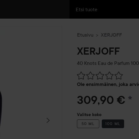
Etusivu
XERJOFF
XERJOFF
40 Knots Eau de Parfum
100
Siirtyä jhk Arvosana & komm
Ole ensimmäinen, joka arvi
309,90 €
*
Valitse koko
50 ML
100 ML