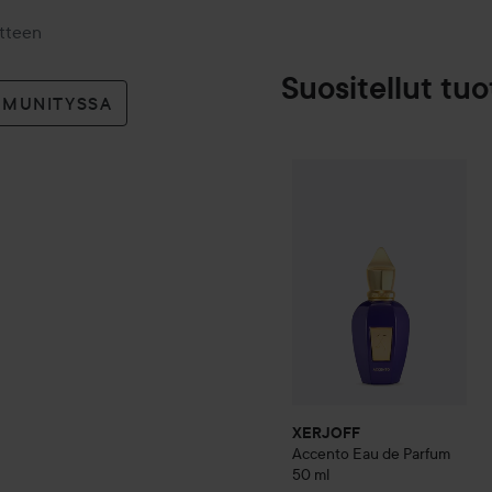
otteen
Suositellut tuo
MMUNITYSSA
XERJOFF
Accento Eau de
XERJOFF
Accento Eau de Parfum
50 ml