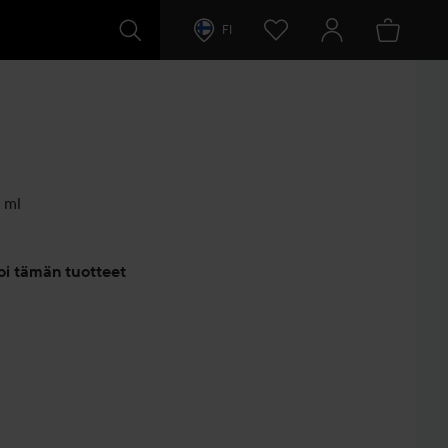
FI
 ml
entit
oi tämän tuotteet