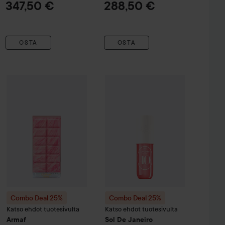
347,50 €
288,50 €
OSTA
OSTA
Tarjoushinta
Tarj
47,78 €
43,
cobs
Combo Deal 25%
Perfect
Eau De Parfum
Armaf
Cotton Candy Eau de Parfum
30 ml
Combo Deal 25%
Sol De Janeiro
70 ml
Ch
Ilman kampanjaa 63,70 €
Ilman ka
Combo Deal 25%
Combo Deal 25%
Katso ehdot tuotesivulta
Katso ehdot tuotesivulta
Armaf
Sol De Janeiro