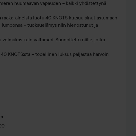
n meren huumaavan vapauden – kaikki yhdistettynä
ta raaka-aineista luotu 40 KNOTS kutsuu sinut astumaan
 lumoonsa – tuoksuelämys niin hienostunut ja
 voimakas kuin valtameri. Suunniteltu niille, jotka
 40 KNOTS:sta – todellinen luksus paljastaa harvoin
um
00