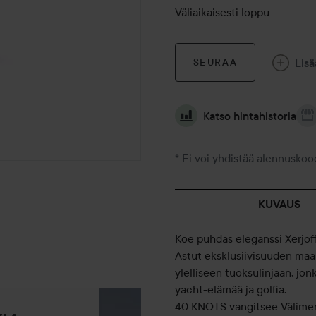
Väliaikaisesti loppu
Lisä
SEURAA
Katso hintahistoria
* Ei voi yhdistää alennuskoo
KUVAUS
Koe puhdas eleganssi Xerjof
Astut eksklusiivisuuden maai
ylelliseen tuoksulinjaan, jon
yacht-elämää ja golfia.
40 KNOTS vangitsee Välimere