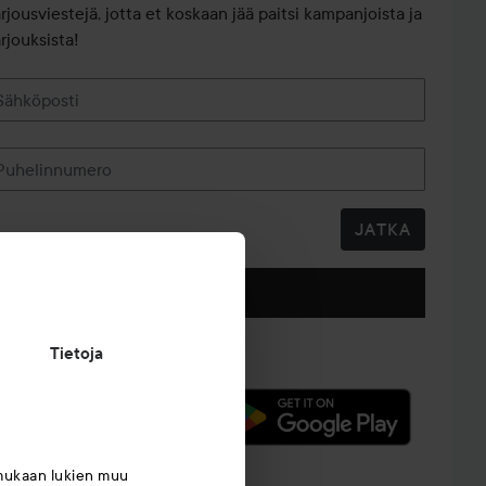
arjousviestejä, jotta et koskaan jää paitsi kampanjoista ja
rjouksista!
Sähköposti
Puhelinnumero
JATKA
Seuraa meitä
Tietoja
mukaan lukien muu