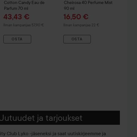
Cotton Candy Eau de
Cheirosa 40 Perfume Mist
Parfum
70 ml
90 ml
Tarjoushinta
Tarjoushinta
43,43 €
16,50 €
Ilman kampanjaa 57,90 €
Ilman kampanjaa 22 €
OSTA
OSTA
Uutuudet ja tarjoukset
iity Club Lyko -jäseneksi ja saat uutiskirjeemme ja