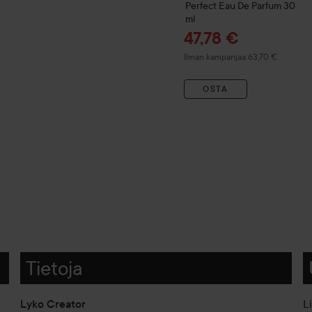
Perfect
Eau De Parfum
30
ml
Tarjoushinta
47,78 €
Ilman kampanjaa 63,70 €
OSTA
Tietoja
Lyko Creator
L