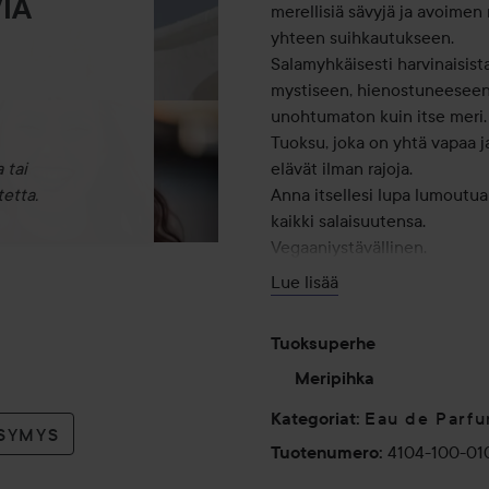
IA
merellisiä sävyjä ja avoime
yhteen suihkautukseen.
Salamyhkäisesti harvinaisis
mystiseen, hienostuneeseen
unohtumaton kuin itse meri.
Tuoksu, joka on yhtä vapaa ja
 tai
elävät ilman rajoja.
etta.
Anna itsellesi lupa lumoutua
kaikki salaisuutensa.
Vegaaniystävällinen.
Lue lisää
100 ml
Tuoksuperhe
Meripihka
Eau de Parf
Kategoriat
:
YSYMYS
4104-100-01
Tuotenumero
: