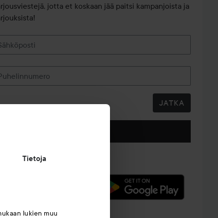
arjousviestejä, jotta et koskaan jää paitsi kampanjoista ja
rjouksista!
Sähköposti
Puhelinnumero
JATKA
Seuraa meitä
Tietoja
mukaan lukien muu