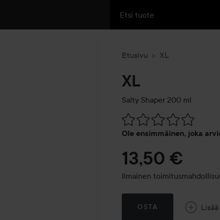
Etusivu
XL
XL
Salty Shaper
200 ml
Siirtyä jhk Arvosana & komm
Ole ensimmäinen, joka arvi
13,50 €
Ilmainen toimitusmahdollisu
Lisää
OSTA