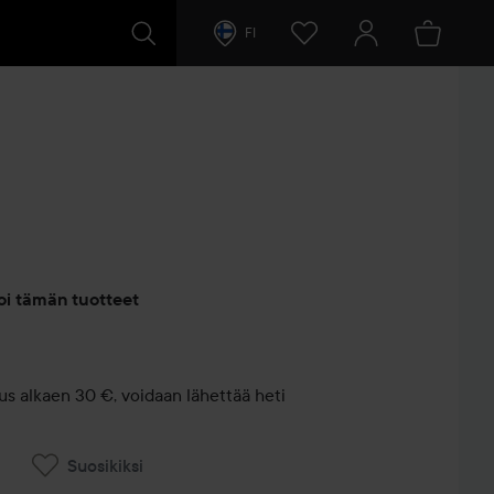
FI
entit
oi tämän tuotteet
us alkaen 30 €, voidaan lähettää heti
Suosikiksi