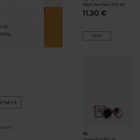
Beat the Heat
200 ml
11,30 €
 tai
etta.
OSTA
XL
Travel Hair Brush
4,50 €
YSYMYS
otteen
XL
Travel Hair Brush