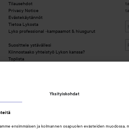
Tilausehdot
t
Privacy Notice
ta
Evästekäytännöt
Tietoa Lykosta
Lyko professional -kampaamot & hiusgurut
Suosittele ystävällesi
Kiinnostaako yhteistyö Lykon kanssa?
Toplista
Alennuskoodit
Saavutettavuusseloste
Michael Edwards Fragrances of the World
Yksityiskohdat
teitä
mamme ensimmäisen ja kolmannen osapuolen evästeiden muodossa, 