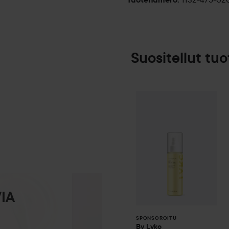
Suositellut tuo
By Lyko
Beat t
SPONSOROITU
IA
SPONSOROITU
By Lyko