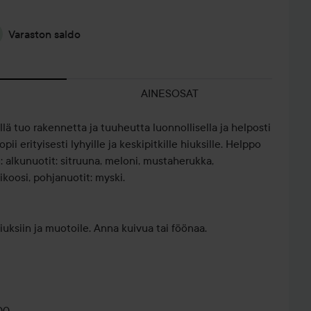
Varaston saldo
AINESOSAT
lä tuo rakennetta ja tuuheutta luonnollisella ja helposti
pii erityisesti lyhyille ja keskipitkille hiuksille. Helppo
: alkunuotit: sitruuna, meloni, mustaherukka,
ikoosi, pohjanuotit: myski.
hiuksiin ja muotoile. Anna kuivua tai föönaa.
00