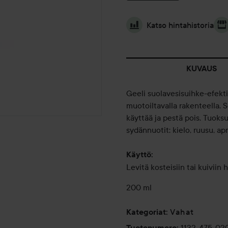
Katso hintahistoria
KUVAUS
Geeli suolavesisuihke-efektil
muotoiltavalla rakenteella. So
käyttää ja pestä pois. Tuoksu
sydännuotit: kielo, ruusu, apr
Käyttö:
Levitä kosteisiin tai kuiviin 
200 ml
Vahat
Kategoriat
:
1132-475-02
Tuotenumero
: