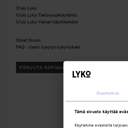
Club Lyko
Club Lyko Tietosuojakäytäntö
Club Lyko Yleiset käyttöehdot
Omat Sivuni
FAQ - Usein kysytyt kysymykset
PERUUTA SOPIMUS TÄSTÄ
Suostumus
Tämä sivusto käyttää eväs
Käytämme evästeitä tarjoa