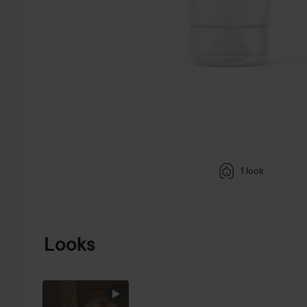
1 look
SIIRTYÄ JHK TUOTETIEDOT
Looks