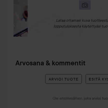
Lataa ottamasi kuva tuotteesta
lopputuloksesta käytettyäsi tuot
Arvosana & kommentit
ARVIOI TUOTE
ESITÄ K
Ole ensimmäinen, joka arvioi tu