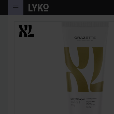
SIIRTYÄ JHK SISÄLTÖÖN