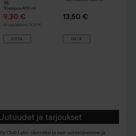
XL
Shampoo
400 ml
Tarjoushinta
9,30 €
13,50 €
Normaali hinta 15,50 €
Alkuperäishinta 15,50 €
OSTA
OSTA
Uutuudet ja tarjoukset
iity Club Lyko -jäseneksi ja saat uutiskirjeemme ja