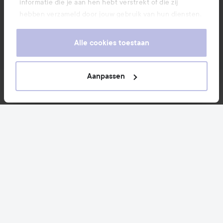
informatie die je aan hen hebt verstrekt of die zij
hebben verzameld door jouw gebruik van hun diensten.
Je keurt ons gebruik van cookies goed door onze
website te blijven gebruiken. Voor meer informatie over
Alle cookies toestaan
hoe je je cookie-instellingen kunt wijzigen, verwijzen we
je graag door naar ons cookiebeleid.
Aanpassen
Nieuws en aanbiedingen
Volg ons
Klantenservice
Informatie