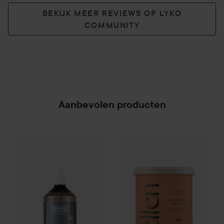
BEKIJK MEER REVIEWS OP LYKO
COMMUNITY
Aanbevolen producten
Scandinavian Soap Factory
Ellen
Probiotic Tampon Rich 8
Skärgård
Body Wash
50
SPONSORED