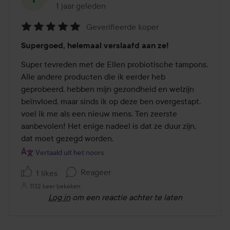
1 jaar geleden
Het bericht is gemaakt 1 jaar geleden
Geverifieerde koper
Beoordeling:
Supergoed, helemaal verslaafd aan ze!
5
van
Super tevreden met de Ellen probiotische tampons. 
de
Alle andere producten die ik eerder heb 
5
geprobeerd, hebben mijn gezondheid en welzijn 
beïnvloed, maar sinds ik op deze ben overgestapt, 
voel ik me als een nieuw mens. Ten zeerste 
aanbevolen! Het enige nadeel is dat ze duur zijn, 
dat moet gezegd worden.
Vertaald uit het noors
Reageer
1 likes
1132 keer bekeken
Log in
om een reactie achter te laten