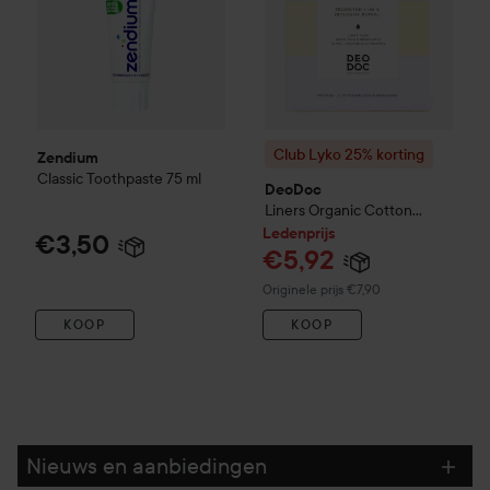
Club Lyko 25% korting
Zendium
Classic Toothpaste
75 ml
DeoDoc
Liners Organic Cotton
Individually Wrapped
24 St.
Ledenprijs
€3,50
€5,92
Normale prijs €7,90
Originele prijs €7,90
KOOP
KOOP
Nieuws en aanbiedingen