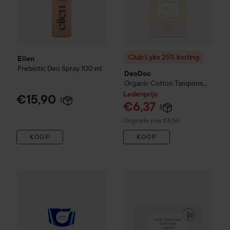
Club Lyko 25% korting
Ellen
Prebiotic Deo Spray
100 ml
DeoDoc
Organic Cotton Tampons
Super Flow 14 Pcs
L
Ledenprijs
€15,90
€6,37
Normale prijs €8,50
Originele prijs €8,50
KOOP
KOOP
Zendium
Classic Toothpaste
75 ml
€3,50
Club Lyko 25% korting
DeoDo