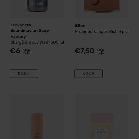
Ellen
SPONSORED
Scandinavian Soap
Probiotic Tampon Rich 8 pcs
Factory
Skärgård
Body Wash
500 ml
€6
€7,50
KOOP
KOOP
Ellen
Prebiotic Deo Spray
100 ml
€15,90
Club Lyko 25% korting
DeoDo