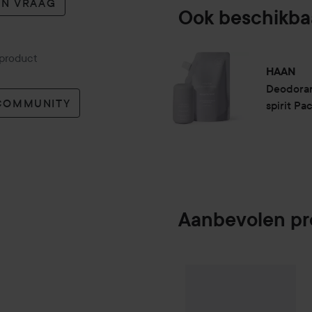
EN VRAAG
Ook beschikba
 product
HAAN
Deodoran
 COMMUNITY
spirit Pa
Aanbevolen p
Club Lyko 25% korting
DK