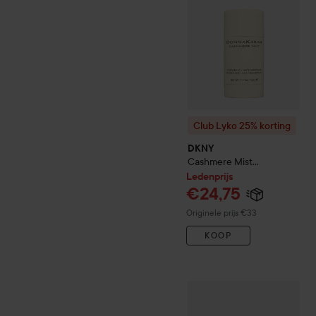
Club Lyko 25% korting
DKNY
Cashmere Mist
Deodorant Stick
50 ml
Ledenprijs
€24,75
Normale prijs €33
Originele prijs €33
KOOP
DKNY
Cashmere Deodoran