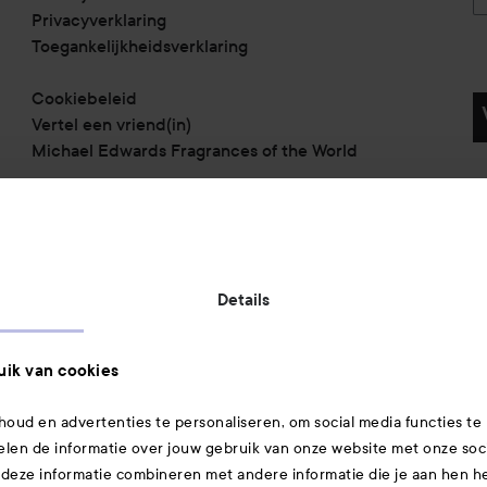
Privacyverklaring
Toegankelijkheidsverklaring
Cookiebeleid
Vertel een vriend(in)
Michael Edwards Fragrances of the World
Betaalmethoden:
Details
Verzendmethoden:
ik van cookies
oud en advertenties te personaliseren, om social media functies te
elen de informatie over jouw gebruik van onze website met onze soc
Gecertificeerde veiligheid:
 deze informatie combineren met andere informatie die je aan hen heb