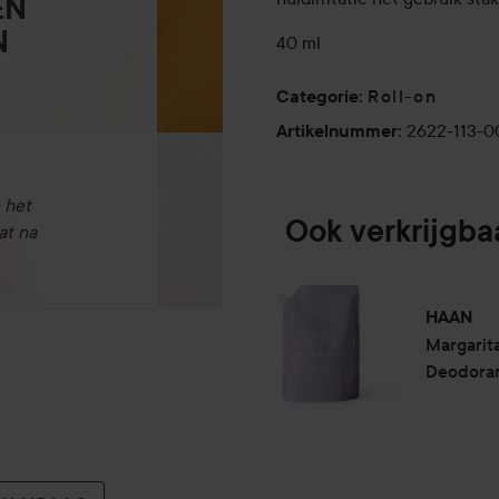
EN
N
40 ml
Roll-on
Categorie
:
2622-113-
Artikelnummer
:
 het
Ook verkrijgba
at na
HAAN
Margarita
Deodorant