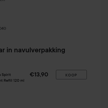
0040
ar in navulverpakking
€13,90
 Spirit
KOOP
 Refill
120 ml