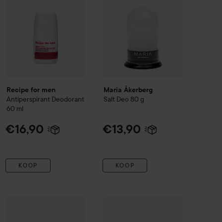
Recipe for men
Maria Åkerberg
Antiperspirant Deodorant
Salt Deo
80 g
60 ml
€16,90
€13,90
KOOP
KOOP
€48,90
WOW-prijs
L'Occitane en Provence
Cédre Encens (Eau des Bau
t Duo
Prijs losse producten: €49,50
Club Lyko 25% korting
Alyssa Ashl