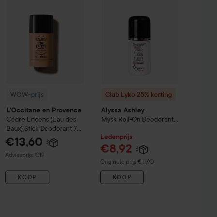
WOW-prijs
Club Lyko 25% korting
L'Occitane en Provence
Alyssa Ashley
Cédre Encens (Eau des
Mysk Roll-On Deodorant
Baux) Stick Deodorant
70
50 ml
Ledenprijs
g
€13,60
€8,92
Aanbevolen prijs €19
Adviesprijs: €19
Normale prijs €11,90
Originele prijs €11,90
KOOP
KOOP