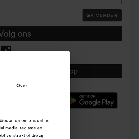
GA VERDER
Volg ons
Download hier onze app
Over
 bieden en om ons online
ial media, reclame en
t verstrekt of die zij