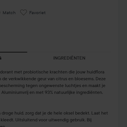
Match
Favoriet
INGREDIËNTEN
G
dorant met probiotische krachten die jouw huidflora
n de verkwikkende geur van citrus en bloesems. Deze
 bescherming tegen ongewenste luchtjes en maakt je
t. Aluminiumvrij en met 93% natuurlijke ingrediënten.
droge huid, zorg dat je de hele oksel bedekt. Laat het
kleedt. Uitsluitend voor uitwendig gebruik. Bij
ken.