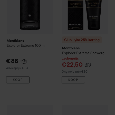
Club Lyko 25% korting
Montblanc
Explorer Extreme
100 ml
Montblanc
Explorer Extreme Showergel
150 ml
Ledenprijs
€88
€22,50
Aanbevolen prijs €113
Adviesprijs: €113
Normale prijs €30
Originele prijs €30
KOOP
KOOP
Montblanc
Explorer Shower G
Club Lyko 25% korting
Montblanc
Explorer Extreme Deo Stic