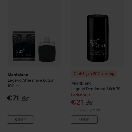
Club Lyko 25% korting
Montb
Club Lyko 25% korting
Montblanc
Legend Aftershave Lotion
Montblanc
100 ml
Legend Deodorant Stick
75
ml
Ledenprijs
€71
€21
Normale prijs €28
Originele prijs €28
KOOP
KOOP