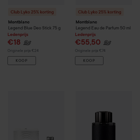
Club Lyko 25% korting
Club Lyko 25% korting
Montblanc
Montblanc
Legend Blue Deo Stick
75 g
Legend Eau de Parfum
50 ml
Ledenprijs
Ledenprijs
€18
€55,50
Normale prijs €24
Normale prijs €74
Originele prijs €24
Originele prijs €74
KOOP
KOOP
€74,80
Montblanc
Legend Spirit Eau de Toilette
Montblanc
100 ml
Explorer Eau de P
Aanbevolen prijs €101