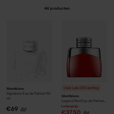
44 producten
GA NAAR FILTER
€69
Montblanc
Signature Eau de Parfum
90 ml
Aanbevolen prijs €101
Club Lyko 25% korting
Montb
Club Lyko 25% korting
Montblanc
Signature Eau de Parfum
90
Montblanc
ml
Legend Red Eau de Parfum
30 ml
Ledenprijs
€69
€37,50