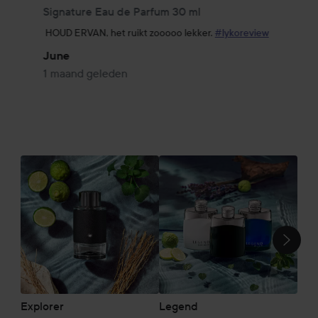
Signature Eau de Parfum 30 ml
HOUD ERVAN, het ruikt zooooo lekker. 
#lykoreview
June
1 maand geleden
Si
SECTIE OVERSLAAN
Explorer
Legend