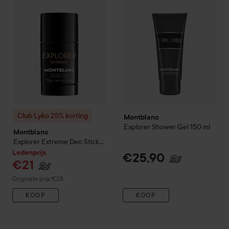
Club Lyko 25% korting
Montblanc
Explorer Shower Gel
150 ml
Montblanc
Explorer Extreme Deo Stick
75 g
Ledenprijs
€25,90
€21
Normale prijs €28
Originele prijs €28
KOOP
KOOP