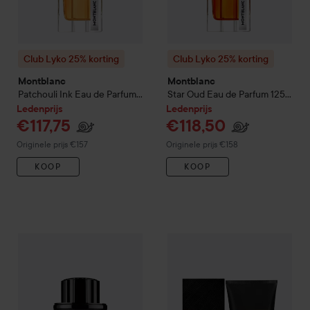
Club Lyko 25% korting
Club Lyko 25% korting
Montblanc
Montblanc
Patchouli Ink Eau de Parfum
Star Oud Eau de Parfum
125
125 ml
ml
Ledenprijs
Ledenprijs
€117,75
€118,50
Normale prijs €157
Normale prijs €158
Originele prijs €157
Originele prijs €158
KOOP
KOOP
€88
Montblanc
Explorer Extreme
100 ml
Aanbevolen prijs €113
Club Lyko 25% korting
Montb