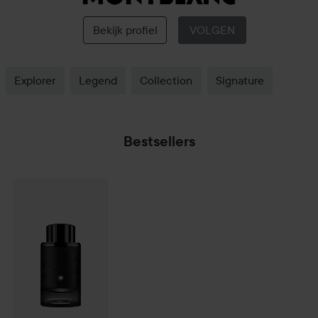
Montblanc
Bekijk profiel
VOLGEN
Explorer
Legend
Collection
Signature
Bestsellers
€88
Montblanc
Explorer Extreme
100 ml
Aanbevolen prijs €113