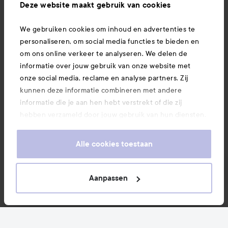
Ook interessant
Deze website maakt gebruik van cookies
We gebruiken cookies om inhoud en advertenties te
Download hier onze app
personaliseren, om social media functies te bieden en
om ons online verkeer te analyseren. We delen de
informatie over jouw gebruik van onze website met
onze social media, reclame en analyse partners. Zij
kunnen deze informatie combineren met andere
informatie die je aan hen hebt verstrekt of die zij
hebben verzameld door jouw gebruik van hun diensten.
Je keurt ons gebruik van cookies goed door onze
website te blijven gebruiken. Voor meer informatie over
Alle cookies toestaan
hoe je je cookie-instellingen kunt wijzigen, verwijzen we
je graag door naar ons cookiebeleid.
Aanpassen
Copyright 2026
FILTER
MEEST VERKOCHT