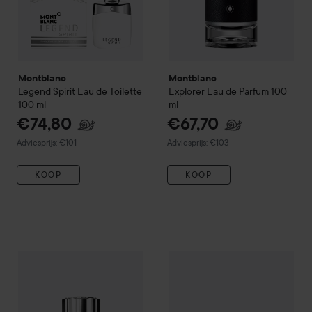
Montblanc
Montblanc
Legend Spirit Eau de Toilette
Explorer Eau de Parfum
100
100 ml
ml
€74,80
€67,70
Aanbevolen prijs €101
Aanbevolen prijs €103
Adviesprijs: €101
Adviesprijs: €103
KOOP
KOOP
Montblanc
Legend Eau de Toi
Nog maar 1 over
Montblanc
Explorer Ultra Blue Eau de Parfu