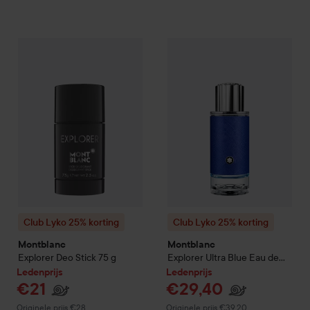
Lede
€21
Club Lyko 25% korting
Montblanc
Club Lyko 25% korting
Explorer Deo Stick
75 g
Montb
Normale
Club Lyko 25% korting
Club Lyko 25% korting
Montblanc
Montblanc
Explorer Deo Stick
75 g
Explorer Ultra Blue Eau de
Parfum
30 ml
Ledenprijs
Ledenprijs
€21
€29,40
Normale prijs €28
Normale prijs €39,20
Originele prijs €28
Originele prijs €39,20