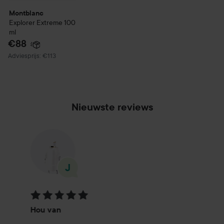
Montblanc
Explorer Extreme
100
ml
€88
Aanbevolen prijs €113
Adviesprijs: €113
Nieuwste reviews
Beoordeling: 5 van de 5
Hou van