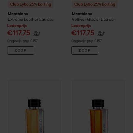
Club Lyko 25% korting
Club Lyko 25% korting
Montblanc
Montblanc
Extreme Leather Eau de
Veltiver Glacier Eau de
Parfum
125 ml
Parfum
125 ml
Ledenprijs
Ledenprijs
€117,75
€117,75
Normale prijs €157
Normale prijs €157
Originele prijs €157
Originele prijs €157
KOOP
KOOP
Club Lyko 25% korting
Montblanc
Club Lyko 25% korting
Patchouli Ink Eau de Parf
Montb