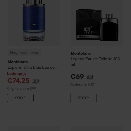
Nog maar 1 over
Montblanc
Legend Eau de Toilette
100
Montblanc
ml
Explorer Ultra Blue Eau de
Parfum
100 ml
Ledenprijs
€69
€74,25
Aanbevolen prijs €101
Adviesprijs: €101
Normale prijs €99
Originele prijs €99
KOOP
KOOP
Montblanc
Legend Aftershave Lotion
100 ml
€71