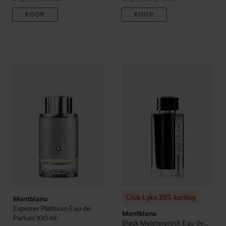
KOOP
KOOP
€71,10
Montblanc
Explorer Platinum Eau de Parfum
100 ml
Aanbevolen prijs €
Club Lyko 25% korting
Montb
Club Lyko 25% korting
Montblanc
Explorer Platinum Eau de
Montblanc
Parfum
100 ml
Black Meisterstück Eau de