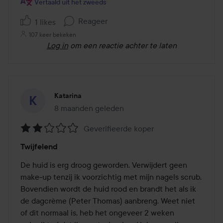
Vertaald uit het zweeds
Reageer
1 likes
107 keer bekeken
Log in
om een reactie achter te laten
Katarina
8 maanden geleden
Het bericht is gemaakt 8 maanden geleden
Geverifieerde koper
Beoordeling:
Twijfelend
2
van
De huid is erg droog geworden. Verwijdert geen 
de
make-up tenzij ik voorzichtig met mijn nagels scrub. 
5
Bovendien wordt de huid rood en brandt het als ik 
de dagcrème (Peter Thomas) aanbreng. Weet niet 
of dit normaal is, heb het ongeveer 2 weken 