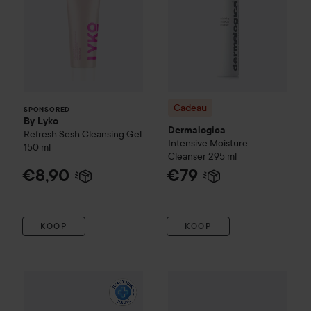
Cadeau
SPONSORED
By Lyko
Dermalogica
Refresh Sesh Cleansing Gel
Intensive Moisture
150 ml
Cleanser
295 ml
€8,90
€79
KOOP
KOOP
La Roche-Posay
Toleriane
Cleanser
Cadeau
200 ml
Dermalogica
UltraCal
€19,90