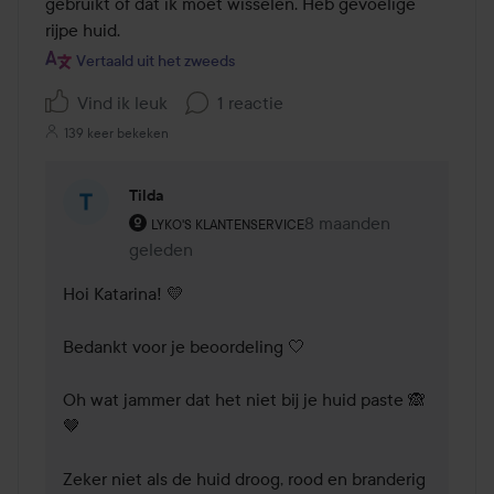
gebruikt of dat ik moet wisselen. Heb gevoelige 
rijpe huid.
Vertaald uit het zweeds
Vind ik leuk
1 reactie
139 keer bekeken
Tilda
De rol van de gebruiker: Lyko's klantenservice.
8 maanden
Reactie geladen 8 maa
LYKO'S KLANTENSERVICE
geleden
Hoi Katarina! 💛

Bedankt voor je beoordeling 🤍

Oh wat jammer dat het niet bij je huid paste 🙈
🤎

Zeker niet als de huid droog, rood en branderig 