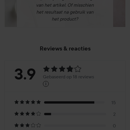
250 ml
van het artikel. Of misschien
het resultaat na gebruik van
het product?
Reviews & reacties
Beoordeling:
3.9
Gebaseerd op 18 reviews
i
3.9
Gebaseerd
op
15
2
18
0