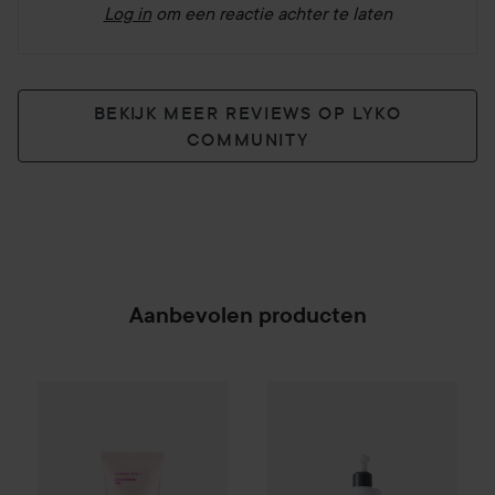
Log in
om een reactie achter te laten
BEKIJK MEER REVIEWS OP LYKO
COMMUNITY
Aanbevolen producten
By Lyko
Refresh Sesh Cleansing Gel
Cadeau
Dermalogica
150 ml
Intensive
€8,90
SPONSORED