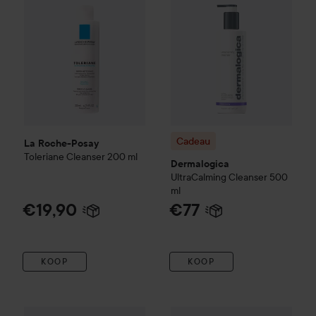
Cadeau
La Roche-Posay
Toleriane
Cleanser
200 ml
Dermalogica
UltraCalming
Cleanser
500
ml
€19,90
€77
KOOP
KOOP
Cadeau
Dermalogica
Special 
€1