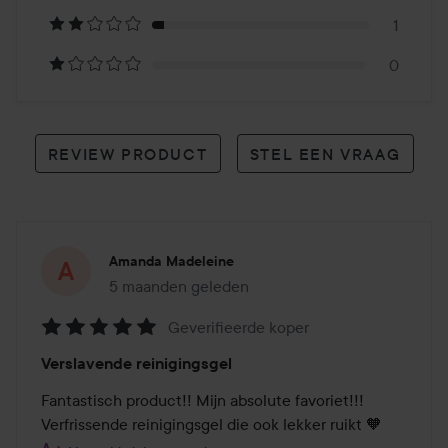
reviews
1
0
REVIEW PRODUCT
STEL EEN VRAAG
Amanda Madeleine
5 maanden geleden
Het bericht is gemaakt 5 maanden geleden
Geverifieerde koper
Beoordeling:
Verslavende reinigingsgel
5
van
Fantastisch product!! Mijn absolute favoriet!!! 
de
Verfrissende reinigingsgel die ook lekker ruikt 🧡
5