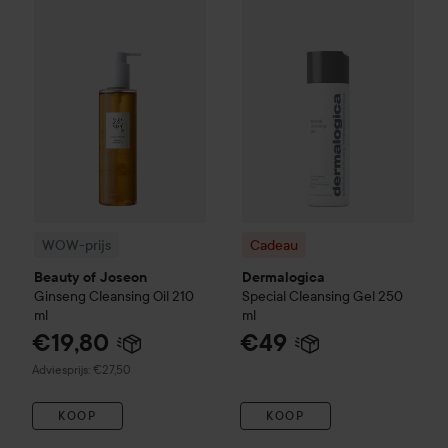
WOW-prijs
Beauty of Joseon
Ginseng Cleansing Oil
210 ml
Aanb
WOW-prijs
Cadeau
Beauty of Joseon
Dermalogica
Ginseng Cleansing Oil
210
Special Cleansing Gel
250
ml
ml
€19,80
€49
Aanbevolen prijs €27,50
Adviesprijs: €27,50
KOOP
KOOP