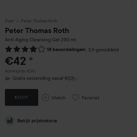
Start
Peter Thomas Roth
Peter Thomas Roth
Anti-Aging Cleansing Gel
250 ml
18 beoordelingen
,
3.9 gemiddeld
Ga naar Reviews & reacties
€42
*
Aanbevolen prijs €50
Adviesprijs: €50
Gratis verzending vanaf €{0},-.
Match
Favoriet
KOOP
Bekijk prijshistorie