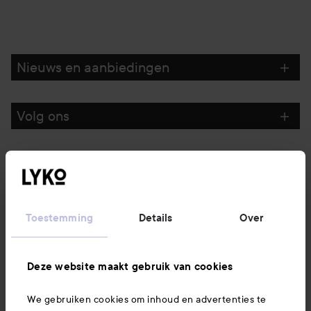
Nieuws en aanbiedingen
Volg ons
Klantenservice
Informatie
Toestemming
Details
Over
Ook interessant
Deze website maakt gebruik van cookies
We gebruiken cookies om inhoud en advertenties te