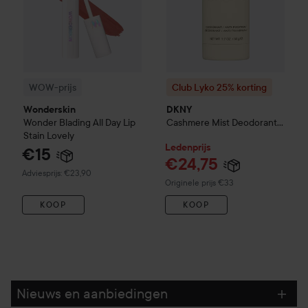
WOW-prijs
Club Lyko 25% korting
Wonderskin
DKNY
Wonder Blading All Day Lip
Cashmere Mist
Deodorant
Stain
Lovely
Stick
50 ml
Ledenprijs
€15
€24,75
Aanbevolen prijs €23,90
Adviesprijs: €23,90
Normale prijs €33
Originele prijs €33
KOOP
KOOP
Nieuws en aanbiedingen