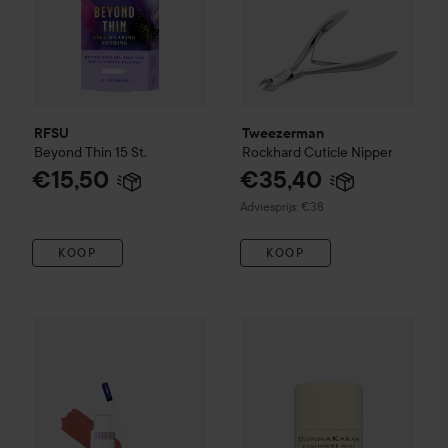
RFSU
Tweezerman
Beyond Thin
15 St.
Rockhard Cuticle Nipper
€15,50
€35,40
Aanbevolen prijs €38
Adviesprijs: €38
KOOP
KOOP
WOW-prijs
Wonderskin
Wonder Blading All Day Lip Stain
Lov
Club Lyko 25% korting
DKNY
C