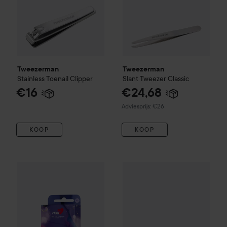
Tweezerman
Tweezerman
Stainless Toenail Clipper
Slant Tweezer
Classic
€16
€24,68
Aanbevolen prijs €26
Adviesprijs: €26
KOOP
KOOP
RFSU
Beyond Thin
15 St.
€15,50
Tweezerman
Rockhard Cuticl