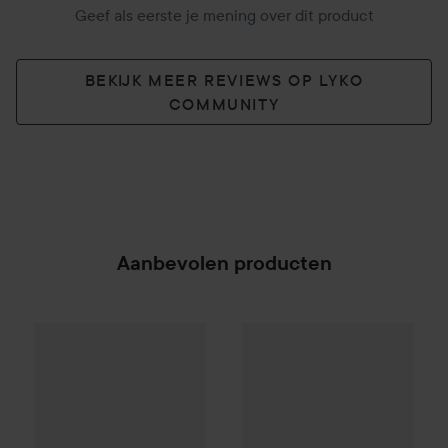
Geef als eerste je mening over dit product
BEKIJK MEER REVIEWS OP LYKO
COMMUNITY
Aanbevolen producten
Tweezerman
Stainless Toenail Clipper
€16
Tweezerman
Slant Tweezer
Cl