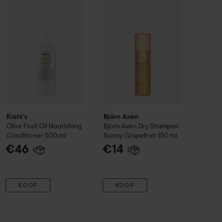
nut Miracle Oil Shampoo
385 ml
Aanbevolen prijs €13,90
Kiehl's
Björn Axén
Olive Fruit Oil
Nourishing
Björn Axén Dry Shampoo
Conditioner
500 ml
Sunny Grapefruit
150 ml
€46
€14
KOOP
KOOP