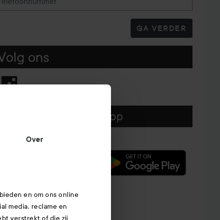
Telefoonnummer
GA VERDER
Volg ons
Download hier onze app
Over
 bieden en om ons online
ial media, reclame en
t verstrekt of die zij