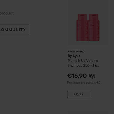
 product
 COMMUNITY
SPONSORED
By Lyko
Plump It Up
Volume
Shampoo 250 ml &
Conditioner 250 ml
€16,90
Prijs losse producten: €21
KOOP