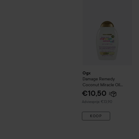
Ogx
Damage Remedy
Coco
Ogx
Damage Remedy
Coconut Miracle Oil
Shampoo
385 ml
€10,50
Aanbevolen prijs €13,90
Adviesprijs: €13,90
KOOP