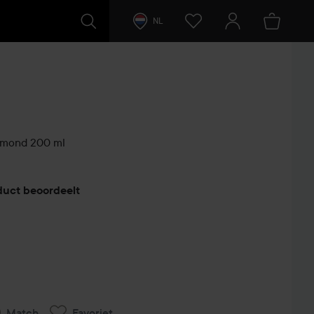
NL
lmond
200 ml
duct beoordeelt
Match
Favoriet