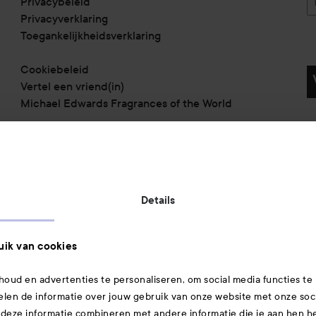
Privacybeleid
Privacyverklaring
Toegankelijkheidsverklaring
Cookiebeleid
Vertel een vriend(in)
Michael Edwards Fragrances of the World
Betaalmethoden:
Details
Verzendmethoden:
ik van cookies
oud en advertenties te personaliseren, om social media functies te
elen de informatie over jouw gebruik van onze website met onze soc
Gecertificeerde veiligheid:
 deze informatie combineren met andere informatie die je aan hen heb