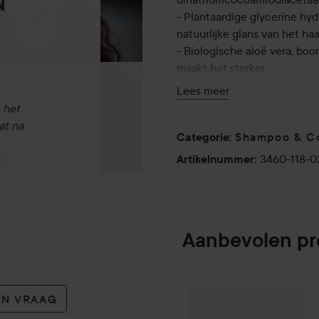
N
- Plantaardige glycerine hy
natuurlijke glans van het haa
- Biologische aloë vera, boo
maakt het sterker.
- Yoghurtpoeder, rijk aan pr
Lees meer
versterkt het en zorgt voor 
 het
- Inuline is een voortreffeli
at na
Shampoo & Co
Categorie
:
Gebruik:
3460-118-
Artikelnummer
:
Maak het haar nat, pomp 2-3
grondig uit. Geschikt voor ki
200 ml
Aanbevolen p
EN VRAAG
By Lyko
Plump It
SPONSORED