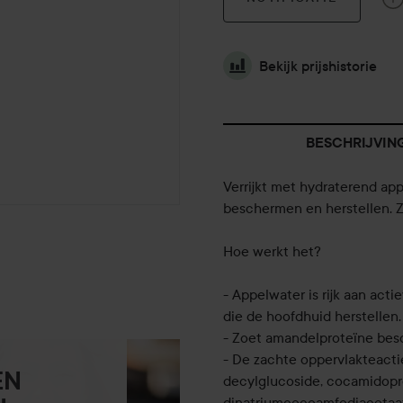
Bekijk prijshistorie
BESCHRIJVIN
Verrijkt met hydraterend ap
beschermen en herstellen. Z
Hoe werkt het?
- Appelwater is rijk aan ac
die de hoofdhuid herstellen.
- Zoet amandelproteïne besc
- De zachte oppervlakteacti
EN
decylglucoside, cocamidopro
dinatriumcocoamfodiacetaat)