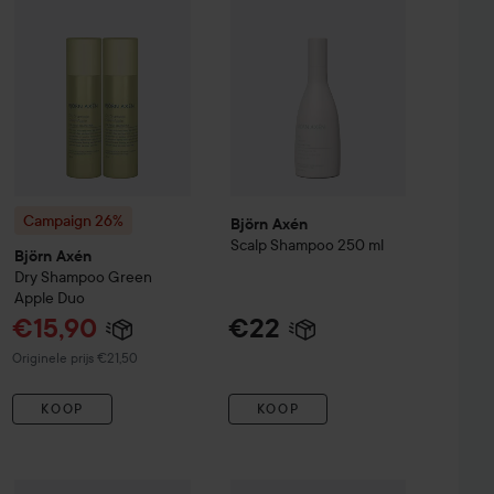
Campaign 26%
Björn Axén
Scalp
Shampoo
250 ml
Björn Axén
Dry Shampoo Green
Apple Duo
Aanbiedingsprijs
€15,90
€22
Normale prijs €21,50
Originele prijs €21,50
KOOP
KOOP
Kiehl's
Olive Fruit Oil
Nourishing Conditioner
Björn Axén
€10,50
Björn Axén Dry Shampo
500 ml
€46