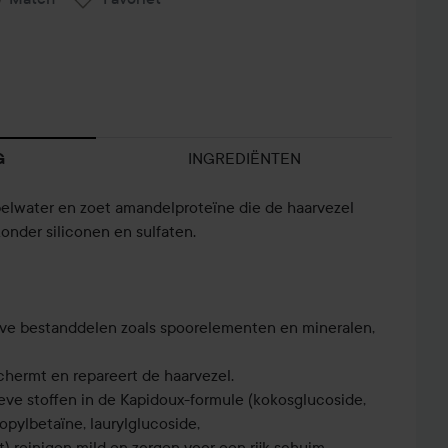
INGREDIËNTEN
G
pelwater en zoet amandelproteïne die de haarvezel
onder siliconen en sulfaten.
tieve bestanddelen zoals spoorelementen en mineralen,
hermt en repareert de haarvezel.
eve stoffen in de Kapidoux-formule (kokosglucoside,
pylbetaïne, laurylglucoside,
 reinigen mild en zorgen voor een rijk schuim.