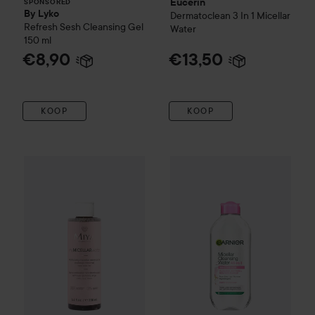
Eucerin
SPONSORED
By Lyko
Dermatoclean 3 In 1 Micellar
Refresh Sesh Cleansing Gel
Water
150 ml
€8,90
€13,50
KOOP
KOOP
Miya
Mymicelarwater Moisturizing Micellar Essence
Garnier
Micellar Cleansing Wat
200 ml