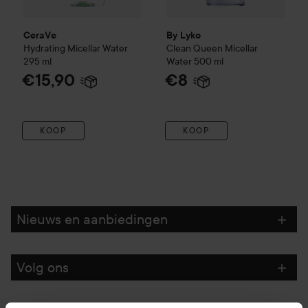
CeraVe
By Lyko
Hydrating Micellar Water
Clean Queen Micellar
295 ml
Water
500 ml
€15,90
€8
KOOP
KOOP
Nieuws en aanbiedingen
Volg ons