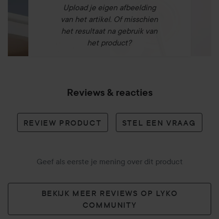
keurmerk.
Upload je eigen afbeelding
van het artikel. Of misschien
Na het reinigen met Micellair Water spoel je het af met
het resultaat na gebruik van
lauwwarm water. Je zult merken dat je huid schoon en fris
het product?
is, zonder verstopte poriën.
250 ml
Reviews & reacties
REVIEW PRODUCT
STEL EEN VRAAG
Geef als eerste je mening over dit product
BEKIJK MEER REVIEWS OP LYKO
COMMUNITY