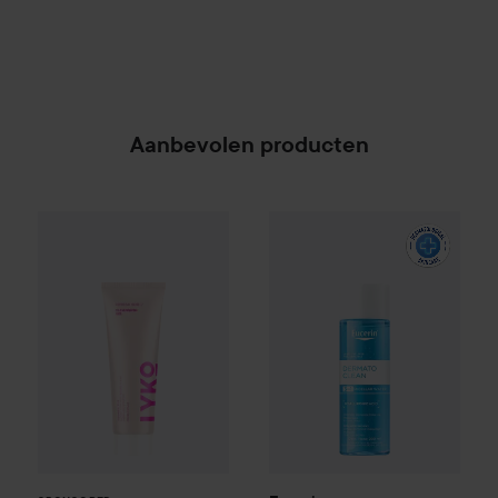
Aanbevolen producten
By Lyko
Refresh Sesh Cleansing Gel
Eucerin
Dermatoclean 3 In 1 M
150 ml
€8,90
SPONSORED