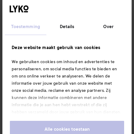
Klantenservice
Informatie
Toestemming
Details
Over
Ook interessant
Deze website maakt gebruik van cookies
We gebruiken cookies om inhoud en advertenties te
Download hier onze app
personaliseren, om social media functies te bieden en
om ons online verkeer te analyseren. We delen de
informatie over jouw gebruik van onze website met
onze social media, reclame en analyse partners. Zij
kunnen deze informatie combineren met andere
informatie die je aan hen hebt verstrekt of die zij
hebben verzameld door jouw gebruik van hun diensten.
Je keurt ons gebruik van cookies goed door onze
website te blijven gebruiken. Voor meer informatie over
Alle cookies toestaan
hoe je je cookie-instellingen kunt wijzigen, verwijzen we