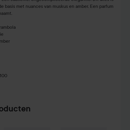
ide basis met nuances van muskus en amber. Een parfum
haamt.
arambola
ie
Amber
0100
roducten
€98,60