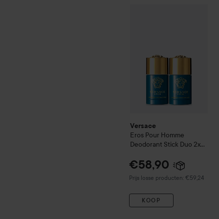
Versace
Eros Pour Homme 
Versace
Eros Pour Homme
Deodorant Stick Duo 2x75
ml
€58,90
Prijs losse producten: €59,24
KOOP