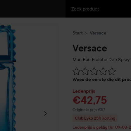
Start
Versace
Versace
Man Eau Fraiche Deo Spray
Ga naar Reviews & reacties
Wees de eerste die dit pro
Ledenprijs
€42,75
Normale prijs €57
Originele prijs €57
Club Lyko 25% korting
Ledenprijs is geldig t/m 09-08