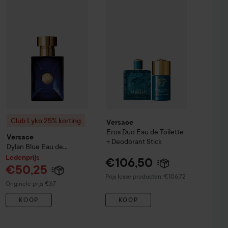
Extreme Eau de Parfum
100 ml
Versace
Eros Duo Eau de Toilette 
Aanbevolen prijs €125
Club Lyko 25% korting
Versace
Dylan Blue Eau de Toilette
30 m
Club Lyko 25% korting
Versace
Eros Duo Eau de Toilette
Versace
+ Deodorant Stick
Dylan Blue Eau de
Toilette
30 ml
Ledenprijs
€106,50
€50,25
Prijs losse producten: €106,72
Normale prijs €67
Originele prijs €67
KOOP
KOOP