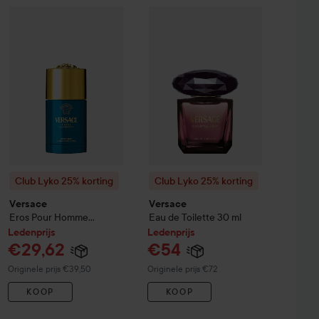
€58,90
Deodorant Stick Duo 2x75 ml
Prijs losse producten: €59,24
Club Lyko 25% korting
Versace
Club Lyko 25% korting
Eros Pour Homme Deodorant St
Versace
Eau
Club Lyko 25% korting
Club Lyko 25% korting
Versace
Versace
Eros Pour Homme
Eau de Toilette
30 ml
Deodorant Stick
75 ml
Ledenprijs
Ledenprijs
€29,62
€54
Normale prijs €39,50
Normale prijs €72
Originele prijs €39,50
Originele prijs €72
KOOP
KOOP