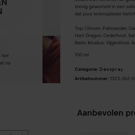
EN
stevig geworteld in een sol
N
dat puur levensplezier belic
Top: Citroen, Palissander, C
Hart: Dragon, Cederhout, Sal
Basis: Muskus, Vijgenhout, 
100 ml
 het
at na
Deospray
Categorie
:
1323-362-
Artikelnummer
:
Aanbevolen p