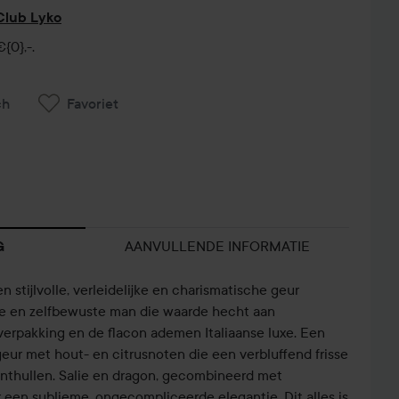
 Club Lyko
{0},-.
ch
Favoriet
AANVULLENDE INFORMATIE
G
 stijlvolle, verleidelijke en charismatische geur
e en zelfbewuste man die waarde hecht aan
erpakking en de flacon ademen Italiaanse luxe. Een
ur met hout- en citrusnoten die een verbluffend frisse
onthullen. Salie en dragon, gecombineerd met
 een sublieme, ongecompliceerde elegantie. Dit alles is