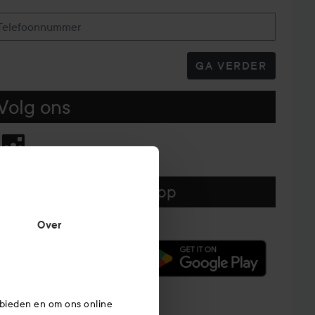
Telefoonnummer
GA VERDER
Volg ons
Download hier onze app
Over
 bieden en om ons online