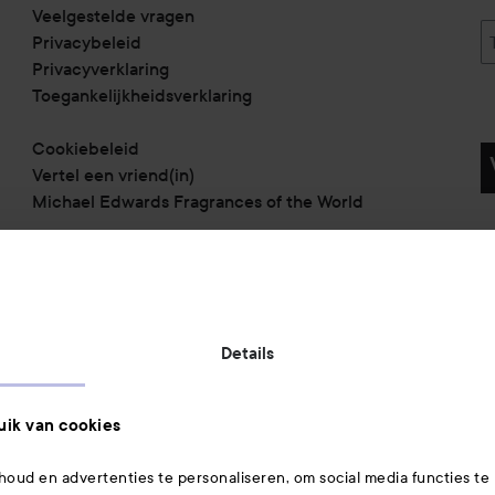
Veelgestelde vragen
Privacybeleid
Privacyverklaring
Toegankelijkheidsverklaring
Cookiebeleid
Vertel een vriend(in)
Michael Edwards Fragrances of the World
Betaalmethoden:
Details
Verzendmethoden:
ik van cookies
oud en advertenties te personaliseren, om social media functies te