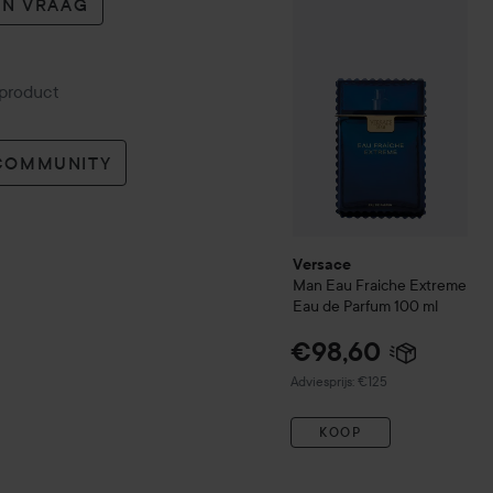
EN VRAAG
Versace
Man Eau Fraiche 
 product
 COMMUNITY
Versace
Man Eau Fraiche Extreme
Eau de Parfum
100 ml
€98,60
Aanbevolen prijs €125
Adviesprijs: €125
KOOP