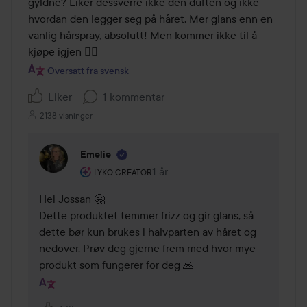
gyldne? Liker dessverre ikke den duften og ikke 
hvordan den legger seg på håret. Mer glans enn en 
vanlig hårspray, absolutt! Men kommer ikke til å 
kjøpe igjen 🤷‍♀️
Oversatt fra svensk
Liker
1 kommentar
2138 visninger
Emelie
Brukerens rolle: Lyko Creator.
1 år
Kommentaren lades 1 år
LYKO CREATOR
Hei Jossan 🤗

Dette produktet temmer frizz og gir glans, så 
dette bør kun brukes i halvparten av håret og 
nedover. Prøv deg gjerne frem med hvor mye 
produkt som fungerer for deg 🙏