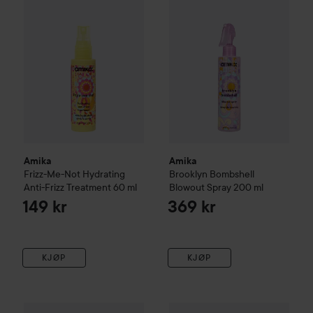
Amika
Amika
Frizz-Me-Not Hydrating
Brooklyn Bombshell
Anti-Frizz Treatment
60 ml
Blowout Spray
200 ml
149 kr
369 kr
KJØP
KJØP
Amika
The Shield Anti-humidity Spray
Amika
Superfruit Star
221 ml
Lightweig
365 kr