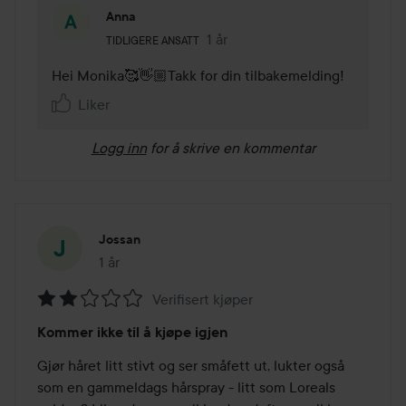
Anna
Brukerens rolle: Tidligere ansatt.
1 år
Kommentaren lades 1 år
TIDLIGERE ANSATT
Hei Monika🥰👋🏼Takk for din tilbakemelding!
Liker
Logg inn
for å skrive en kommentar
Jossan
1 år
Innlegget ble opprettet 1 år
Verifisert kjøper
Vurdering:
Kommer ikke til å kjøpe igjen
2
av
Gjør håret litt stivt og ser småfett ut, lukter også 
5
som en gammeldags hårspray - litt som Loreals 