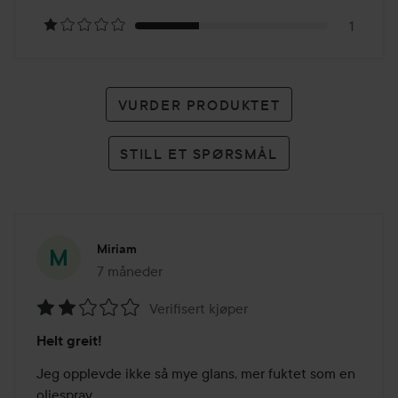
karakterer
1
VURDER PRODUKTET
STILL ET SPØRSMÅL
Miriam
7 måneder
Innlegget ble opprettet 7 måneder
Verifisert kjøper
Vurdering:
Helt greit!
2
av
Jeg opplevde ikke så mye glans, mer fuktet som en 
5
oljespray.