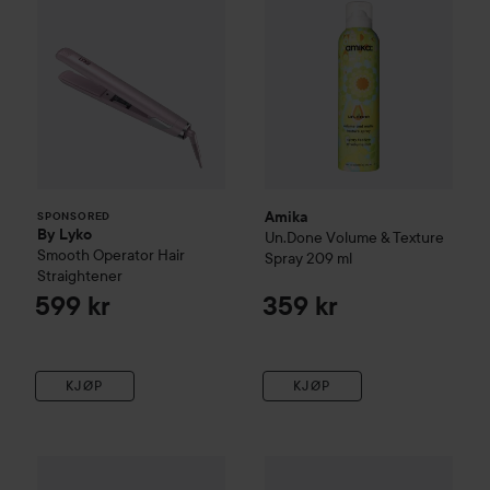
Amika
SPONSORED
By Lyko
Un.Done Volume & Texture
Smooth Operator Hair
Spray
209 ml
Straightener
599 kr
359 kr
KJØP
KJØP
Amika
Frizz-Me-Not Hydrating Anti-Frizz Treatment
Amika
Brooklyn Bombshell Bl
60 ml
14