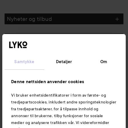
Nyheter og tilbud
Følg oss
Kundeservice
Samtykke
Detaljer
Om
Informasjon
Denne nettsiden anvender cookies
Vi bruker enhetsidentifikatorer i form av første- og
Også av interesse
tredjepartscookies, inkludert andre sporingsteknologier
fra tredjepartsaktører, for å tilpasse innhold og
annonser til brukerne, tilby funksjoner for sosiale
medier og analysere trafikken vår. Vi videreformidler