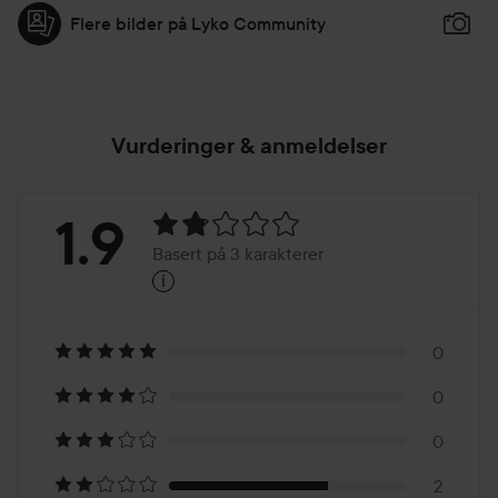
Flere bilder på Lyko Community
Vurderinger & anmeldelser
Vurdering:
1.9
Basert på 3 karakterer
i
1.9
Basert
på
0
0
3
0
2