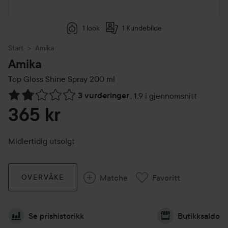
1 look
1 Kundebilde
Start
Amika
Amika
Top Gloss Shine Spray
200 ml
3 vurderinger
,
1.9 i gjennomsnitt
Gå til Vurderinger & anmeldelser
365 kr
Midlertidig utsolgt
Matche
Favoritt
OVERVÅKE
Se prishistorikk
Butikksaldo