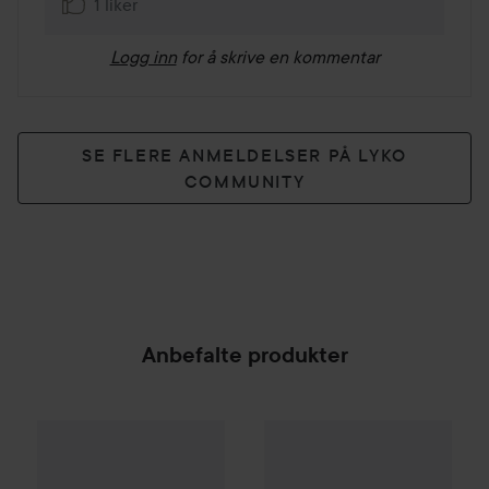
1 liker
Logg inn
for å skrive en kommentar
SE FLERE ANMELDELSER PÅ LYKO
COMMUNITY
Anbefalte produkter
By Lyko
Smooth Operator Hair Straightener
Amika
Un.Done Volume & Text
599 kr
SPONSORED