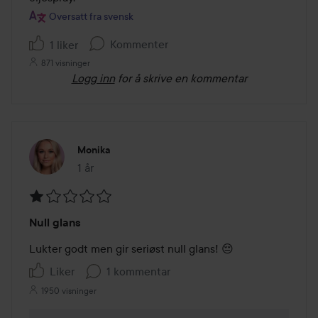
Oversatt fra svensk
Kommenter
1 liker
871 visninger
Logg inn
for å skrive en kommentar
Monika
1 år
Innlegget ble opprettet 1 år
Vurdering:
Null glans
1
av
Lukter godt men gir seriøst null glans! 😔
5
Liker
1 kommentar
1950 visninger