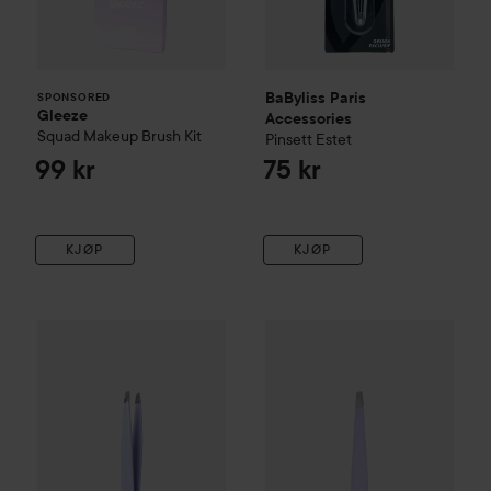
BaByliss Paris
SPONSORED
Gleeze
Accessories
Squad Makeup Brush Kit
Pinsett Estet
99 kr
75 kr
KJØP
KJØP
Vitry
Slant Tweezers
Purple
By Lyko
Wrench Tweezer
Purp
165 kr