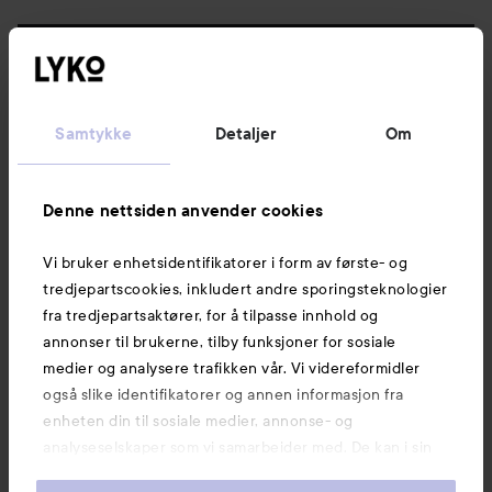
Følg oss
Kundeservice
Samtykke
Detaljer
Om
Informasjon
Denne nettsiden anvender cookies
Vi bruker enhetsidentifikatorer i form av første- og
Også av interesse
tredjepartscookies, inkludert andre sporingsteknologier
fra tredjepartsaktører, for å tilpasse innhold og
annonser til brukerne, tilby funksjoner for sosiale
medier og analysere trafikken vår. Vi videreformidler
også slike identifikatorer og annen informasjon fra
enheten din til sosiale medier, annonse- og
analyseselskaper som vi samarbeider med. De kan i sin
tur kombinere denne informasjonen med annen