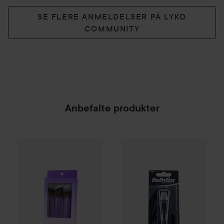
SE FLERE ANMELDELSER PÅ LYKO
COMMUNITY
Anbefalte produkter
Gleeze
Squad Makeup Brush Kit
BaByliss Paris Accessories
Pin
99 kr
SPONSORED