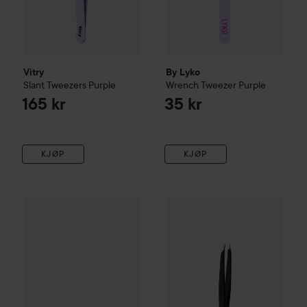
Vitry
By Lyko
Slant Tweezers
Purple
Wrench Tweezer
Purple
165 kr
35 kr
KJØP
KJØP
Tweezerman
Slant Tweezer
Classic
295 kr
Combo Deal 25%
MAC Cosmet