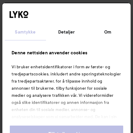
Følg oss
Kundeservice
Samtykke
Detaljer
Om
Informasjon
Denne nettsiden anvender cookies
Vi bruker enhetsidentifikatorer i form av første- og
Også av interesse
tredjepartscookies, inkludert andre sporingsteknologier
fra tredjepartsaktører, for å tilpasse innhold og
annonser til brukerne, tilby funksjoner for sosiale
medier og analysere trafikken vår. Vi videreformidler
også slike identifikatorer og annen informasjon fra
enheten din til sosiale medier, annonse- og
analyseselskaper som vi samarbeider med. De kan i sin
tur kombinere denne informasjonen med annen
informasjon som du har oppgitt eller som de har samlet