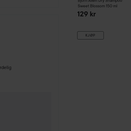
Björn Axén Dry Shampoo
Sweet Blossom
150 ml
129 kr
KJØP
rdelig
neder