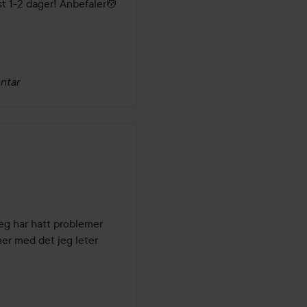
t 1-2 dager! Anbefaler💆
ntar
g har hatt problemer 
r med det jeg leter 