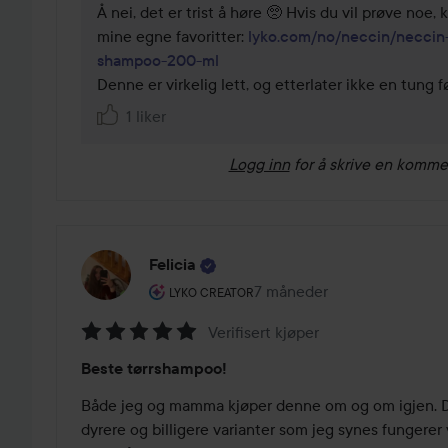
Å nei, det er trist å høre 🥺 Hvis du vil prøve noe, 
mine egne favoritter: 
lyko.com/no/neccin/neccin-
shampoo-200-ml
Denne er virkelig lett, og etterlater ikke en tung f
1 liker
Logg inn
for å skrive en komme
Felicia
Brukerens rolle: Lyko Creator.
7 måneder
Innlegget ble opprettet 7 
LYKO CREATOR
Verifisert kjøper
Vurdering:
Beste tørrshampoo!
5
av
Både jeg og mamma kjøper denne om og om igjen. De
5
dyrere og billigere varianter som jeg synes fungerer v