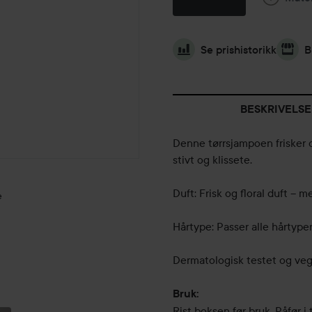
Se prishistorikk
B
BESKRIVELSE
Denne tørrsjampoen frisker o
stivt og klissete.
Duft: Frisk og floral duft – 
e
Hårtype: Passer alle hårtype
Dermatologisk testet og ve
Bruk:
Rist boksen før bruk. Påfør i 