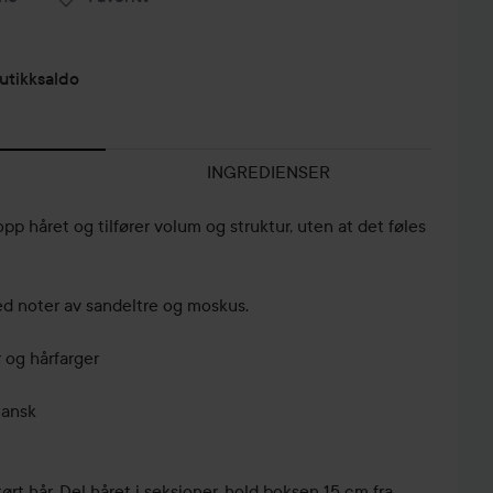
utikksaldo
INGREDIENSER
pp håret og tilfører volum og struktur, uten at det føles
med noter av sandeltre og moskus.
r og hårfarger
gansk
tørt hår. Del håret i seksjoner, hold boksen 15 cm fra