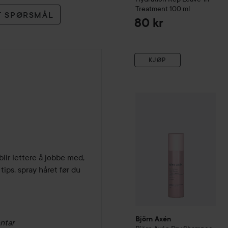
Treatment
100 ml
ET SPØRSMÅL
80 kr
KJØP
Björn Axén
Björn Axén Dr
lir lettere å jobbe med, 
ips, spray håret før du 
Björn Axén
ntar