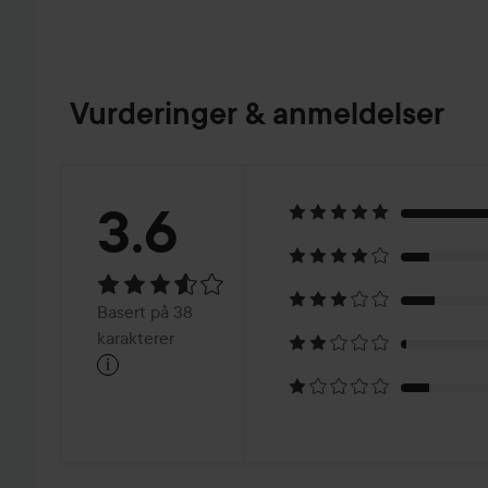
Vurderinger & anmeldelser
Vurdering:
3.6
3.6
Basert
Basert på 38
på
karakterer
i
38