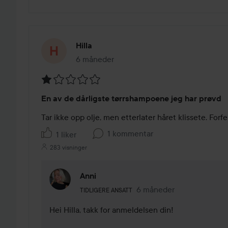
Hilla
6 måneder
Innlegget ble opprettet 6 måneder
Vurdering:
En av de dårligste tørrshampoene jeg har prøvd
1
av
Tar ikke opp olje, men etterlater håret klissete. Forfe
5
1 kommentar
1 liker
283 visninger
Anni
Brukerens rolle: Tidligere ansatt.
6 måneder
Kommentaren lades 6 må
TIDLIGERE ANSATT
Hei Hilla, takk for anmeldelsen din!
