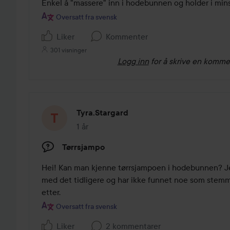
Enkel å "massere" inn i hodebunnen og holder i mins
Oversatt fra svensk
Liker
Kommenter
301 visninger
Logg inn
for å skrive en komme
Tyra.stargard
1 år
Innlegget ble opprettet 1 år
Tørrsjampo
Hei! Kan man kjenne tørrsjampoen i hodebunnen? Je
med det tidligere og har ikke funnet noe som stemme
etter.
Oversatt fra svensk
Liker
2 kommentarer