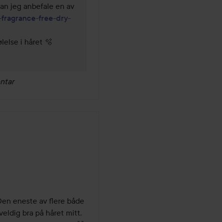
kan jeg anbefale en av 
fragrance-free-dry-
ølelse i håret 🫧
ntar
måneder
n eneste av flere både 
eldig bra på håret mitt. 