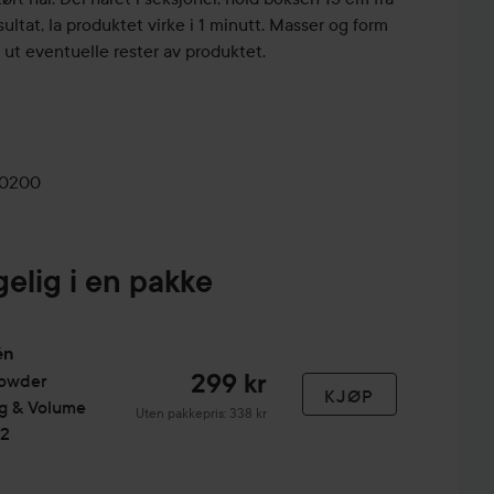
sultat, la produktet virke i 1 minutt. Masser og form
 ut eventuelle rester av produktet.
-0200
gelig i en pakke
én
299 kr
Powder
KJØP
ng & Volume
Uten pakkepris: 338 kr
 2