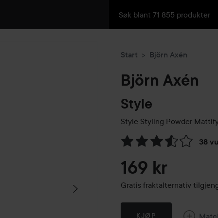
Start
Björn Axén
Björn Axén
Style
Style Styling Powder Mattif
38 v
Gå til Vurderinger & anmelde
169 kr
Gratis fraktalternativ tilgj
Matc
KJØP