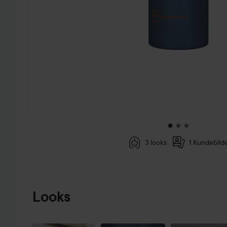
3 looks
1 Kundebild
GÅ TIL PRODUKTINFORMASJON
Looks