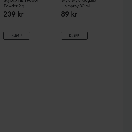
Style&Finish
Power
Style
Style Megafix
Powder
2 g
Hairspray
80 ml
239 kr
89 kr
KJØP
KJØP