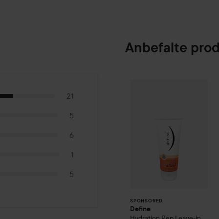
Anbefalte pro
Define
Hydration
SPONSORED
21
5
6
1
5
SPONSORED
Define
Hydration Rep Leave-in