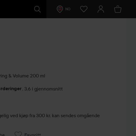
NO
ying & Volume
200 ml
urderinger
,
3.6 i gjennomsnitt
lser
engelig ved kjøp fra 300 kr, kan sendes omgående
he
Favoritt