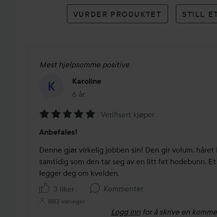
karakterer
VURDER PRODUKTET
STILL 
Mest hjelpsomme positive
Karoline
6 år
Innlegget ble opprettet 6 år
Verifisert kjøper
Vurdering:
Anbefales!
5
av
Denne gjør virkelig jobben sin! Den gir volum, håret b
5
samtidig som den tar seg av en litt fet hodebunn. Et t
legger deg om kvelden.
Kommenter
3 liker
1883 visninger
Logg inn
for å skrive en komme