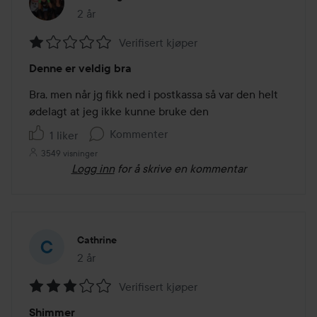
2 år
Innlegget ble opprettet 2 år
Verifisert kjøper
Vurdering:
Denne er veldig bra
1
av
Bra, men når jg fikk ned i postkassa så var den helt 
5
ødelagt at jeg ikke kunne bruke den
Kommenter
1 liker
3549 visninger
Logg inn
for å skrive en kommentar
Cathrine
2 år
Innlegget ble opprettet 2 år
Verifisert kjøper
Vurdering:
Shimmer