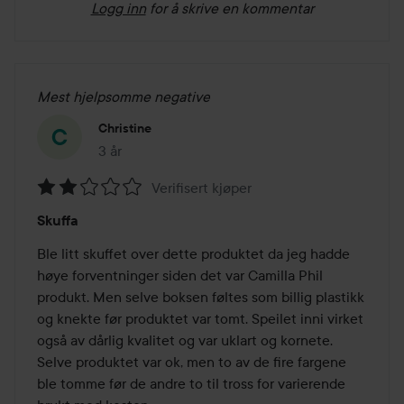
Logg inn
for å skrive en kommentar
Mest hjelpsomme negative
Christine
3 år
Innlegget ble opprettet 3 år
Verifisert kjøper
Vurdering:
Skuffa
2
av
Ble litt skuffet over dette produktet da jeg hadde 
5
høye forventninger siden det var Camilla Phil 
produkt. Men selve boksen føltes som billig plastikk 
og knekte før produktet var tomt. Speilet inni virket 
også av dårlig kvalitet og var uklart og kornete. 
Selve produktet var ok, men to av de fire fargene 
ble tomme før de andre to til tross for varierende 