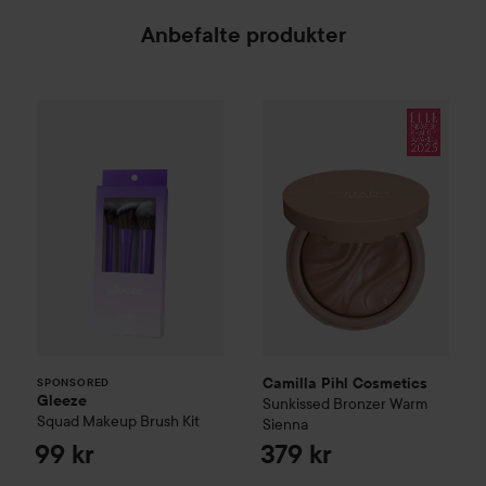
Anbefalte produkter
Gleeze
Squad Makeup Brush Kit
Camilla Pihl Cosmetics
Sunkis
99 kr
SPONSORED
Camilla Pihl Cosmetics
SPONSORED
Gleeze
Sunkissed Bronzer
Warm
Squad Makeup Brush Kit
Sienna
99 kr
379 kr