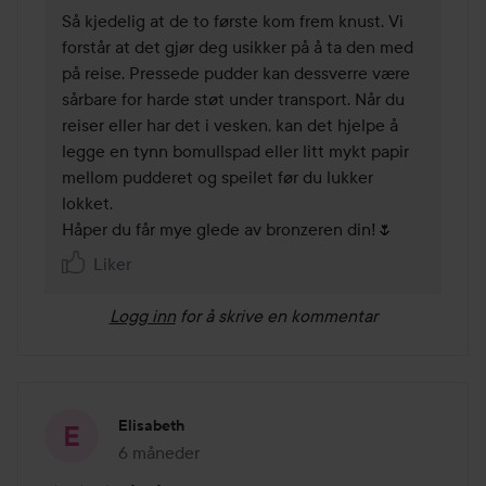
Så kjedelig at de to første kom frem knust. Vi 
forstår at det gjør deg usikker på å ta den med 
på reise. Pressede pudder kan dessverre være 
sårbare for harde støt under transport. Når du 
reiser eller har det i vesken, kan det hjelpe å 
legge en tynn bomullspad eller litt mykt papir 
mellom pudderet og speilet før du lukker 
lokket. 

Håper du får mye glede av bronzeren din!🌷
Liker
Logg inn
for å skrive en kommentar
Elisabeth
6 måneder
Innlegget ble opprettet 6 måneder