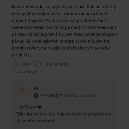
av
Første forsendelse jeg fikk var knust. Reklamerte og 
5
fikk ny et par dager etter. Denne var også knust 
under transport. På 3. forsøk var produktet helt. 
Selve bronzeren har fin farge med litt shimmer, men 
usikker på om jeg tør å ha den med i sminkemappen 
på tur. Så konklusjonen er topp score til Lyko for 
kundeservice, men usikker på kvaliteten av selve 
produktet. 
Liker
1 kommentar
406 visninger
Ida
Brukerens rolle: Medarbeider på Lyko.
4 måneder
Kommentaren lades 4 må
MEDARBEIDER PÅ LYKO
Hei Trude ❤️

Takk for at du delte opplevelsen din (og for ros 
til kundeservicen)!
