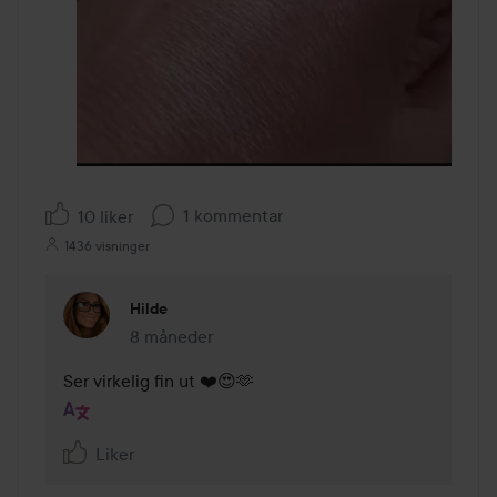
1 kommentar
10 liker
1436 visninger
Hilde
8 måneder
Kommentaren lades 8 måneder
Ser virkelig fin ut ❤️😍🫶
Liker