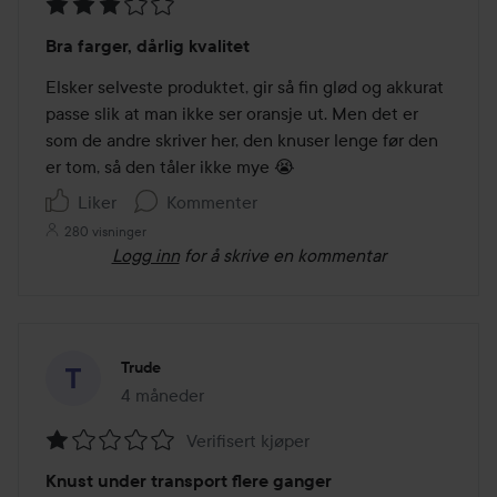
Vurdering:
Bra farger, dårlig kvalitet
3
av
Elsker selveste produktet, gir så fin glød og akkurat 
5
passe slik at man ikke ser oransje ut. Men det er 
som de andre skriver her, den knuser lenge før den 
er tom, så den tåler ikke mye 😭 
Liker
Kommenter
280 visninger
Logg inn
for å skrive en kommentar
Trude
4 måneder
Innlegget ble opprettet 4 måneder
Verifisert kjøper
Vurdering:
Knust under transport flere ganger
1