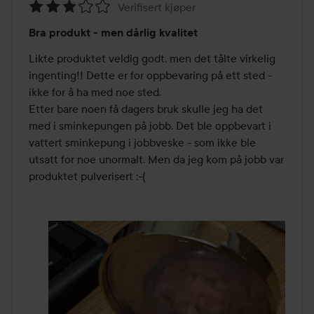
Verifisert kjøper
Vurdering:
Bra produkt - men dårlig kvalitet
3
av
Likte produktet veldig godt, men det tålte virkelig 
5
ingenting!! Dette er for oppbevaring på ett sted - 
ikke for å ha med noe sted. 

Etter bare noen få dagers bruk skulle jeg ha det 
med i sminkepungen på jobb. Det ble oppbevart i 
vattert sminkepung i jobbveske - som ikke ble 
utsatt for noe unormalt. Men da jeg kom på jobb var 
produktet pulverisert :-(