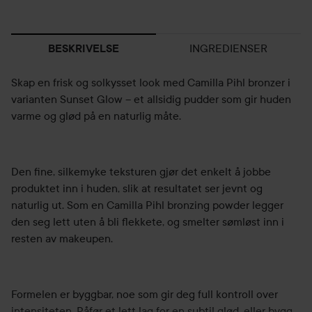
INGREDIENSER
BESKRIVELSE
Skap en frisk og solkysset look med Camilla Pihl bronzer i
varianten Sunset Glow – et allsidig pudder som gir huden
varme og glød på en naturlig måte.
Den fine, silkemyke teksturen gjør det enkelt å jobbe
produktet inn i huden, slik at resultatet ser jevnt og
naturlig ut. Som en Camilla Pihl bronzing powder legger
den seg lett uten å bli flekkete, og smelter sømløst inn i
resten av makeupen.
Formelen er byggbar, noe som gir deg full kontroll over
intensiteten. Påfør et lett lag for en subtil glød, eller bygg