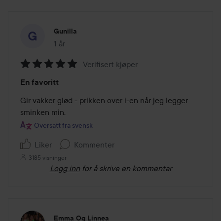
Gunilla
1 år
Innlegget ble opprettet 1 år
Verifisert kjøper
Vurdering:
En favoritt
5
av
Gir vakker glød - prikken over i-en når jeg legger 
5
sminken min.
Oversatt fra svensk
Liker
Kommenter
3185 visninger
Logg inn
for å skrive en kommentar
Emma Og Linnea