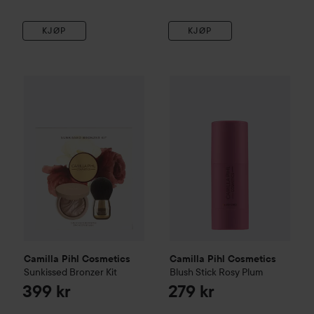
KJØP
KJØP
Camilla Pihl Cosmetics
Sunkissed Bronzer Kit
Camilla Pihl Cosmetics
Blush 
399 kr
Camilla Pihl Cosmetics
Camilla Pihl Cosmetics
Sunkissed Bronzer Kit
Blush Stick
Rosy Plum
399 kr
279 kr