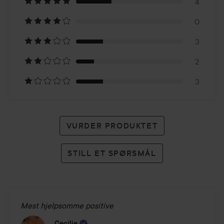
på
4
0
12
3
karakterer
2
3
VURDER PRODUKTET
STILL ET SPØRSMÅL
Mest hjelpsomme positive
Cecilie