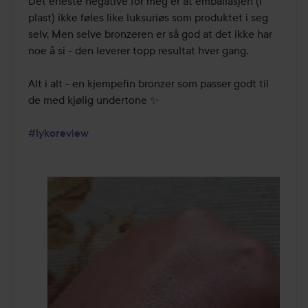
Det eneste negative for meg er at emballasjen (i 
plast) ikke føles like luksuriøs som produktet i seg 
selv. Men selve bronzeren er så god at det ikke har 
noe å si - den leverer topp resultat hver gang. 

Alt i alt - en kjempefin bronzer som passer godt til 
de med kjølig undertone ✨️

#lykoreview