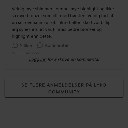
3
av
Veldig mye shimmer i denne, mye highlight og ikke 
5
så mye bronzer som blir med børsten. Veldig fort at 
en ser oversminket ut. Likte heller ikke hvor billig 
jeg synes etuiet var. Finnes bedre bronzer og 
highlight enn dette. 
Kommenter
2 liker
3333 visninger
Logg inn
for å skrive en kommentar
SE FLERE ANMELDELSER PÅ LYKO
COMMUNITY