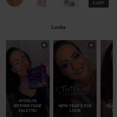
KJØP
7 g
Looks
HOPP OVER SEKSJON
NYDELIG
NEW YEAR’S EVE
GLAM
ØYENSKYGGE
LOOK
H
PALETTE!