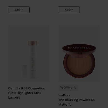
KJØP
KJØP
Camilla Pihl Cosmetics
Glow Highlighter Stick
WOW-pris
IsaDora
Lumière
The Bronzi
279 k
WOW-pris
Camilla Pihl Cosmetics
Glow Highlighter Stick
IsaDora
Lumière
The Bronzing Powder
48
Matte Tan