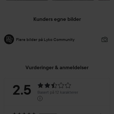
Kunders egne bilder
Flere bilder på Lyko Community
Vurderinger & anmeldelser
Vurdering:
2.5
Basert på 12 karakterer
i
2.5
Basert