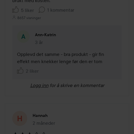
brukt med kosten. 
1 kommentar
5 liker
8657 visninger
Ann-Katrin
3 år
Kommentaren lades 3 år
Opplevd det samme - bra produkt - gir fin 
effekt men knekker lenge før den er tom
2 liker
Logg inn
for å skrive en kommentar
Hannah
2 måneder
Innlegget ble opprettet 2 måneder