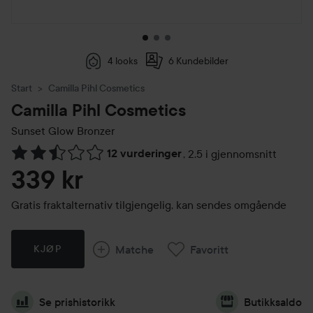
4 looks
6 Kundebilder
Start
Camilla Pihl Cosmetics
Camilla Pihl Cosmetics
Sunset Glow Bronzer
12 vurderinger
,
2.5 i gjennomsnitt
Gå til Vurderinger & anmeldelser
339 kr
Gratis fraktalternativ tilgjengelig, kan sendes omgående
Matche
Favoritt
KJØP
Se prishistorikk
Butikksaldo