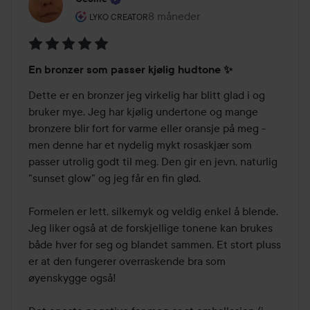
Brukerens rolle: Lyko Creator.
8 måneder
Innlegget ble opprettet 8 måned
LYKO CREATOR
Vurdering:
En bronzer som passer kjølig hudtone ✨️
5
av
Dette er en bronzer jeg virkelig har blitt glad i og 
5
bruker mye. Jeg har kjølig undertone og mange 
bronzere blir fort for varme eller oransje på meg - 
men denne har et nydelig mykt rosaskjær som 
passer utrolig godt til meg. Den gir en jevn, naturlig 
"sunset glow" og jeg får en fin glød. 

Formelen er lett, silkemyk og veldig enkel å blende. 
Jeg liker også at de forskjellige tonene kan brukes 
både hver for seg og blandet sammen. Et stort pluss 
er at den fungerer overraskende bra som 
øyenskygge også! 
