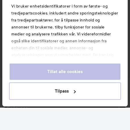
Vi bruker enhetsidentifikatorer i form av første- og
tredjepartscookies, inkludert andre sporingsteknologier
fra tredjepartsaktører, for å tilpasse innhold og
annonser til brukerne, tilby funksjoner for sosiale
medier og analysere trafikken vår. Vi videreformidler
også slike identifikatorer og annen informasjon fra
enheten din til sosiale medier, annonse- og
analyseselskaper som vi samarbeider med. De kan i sin
tur kombinere denne informasjonen med annen
informasjon som du har oppgitt eller som de har samlet
Tillat alle cookies
inn når du har benyttet tjenestene deres. Du godtar
våre cookies ved å fortsette å bruke nettsiden vår. For
Nyheter og tilbud
informasjon om hvordan du kan endre innstillingene for
Tilpass
cookies, se vår Cookie Policy.
Følg oss
Kundeservice