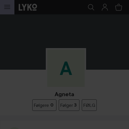
GÅ TIL INNHOLD
Agneta
Følgere
0
Følger
3
FØLG