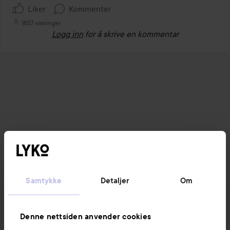
Liker
Kommenter
1857 visninger
Logg inn
for å skrive en kommentar
Samtykke
Detaljer
Om
Denne nettsiden anvender cookies