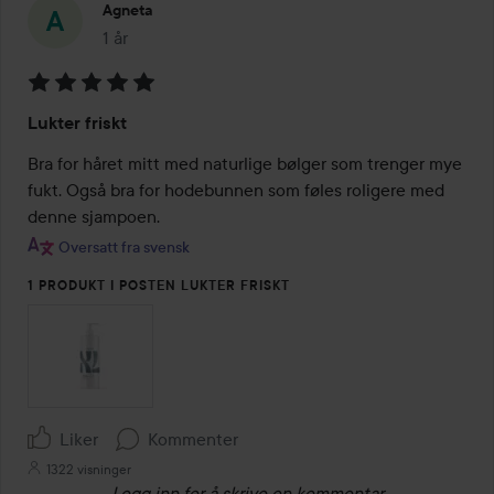
Agneta
1 år
Innlegget ble opprettet 1 år
Vurdering:
Lukter friskt
5
av
Bra for håret mitt med naturlige bølger som trenger mye 
5
fukt. Også bra for hodebunnen som føles roligere med 
denne sjampoen.
Oversatt fra svensk
1 PRODUKT I POSTEN LUKTER FRISKT
Liker
Kommenter
1322 visninger
Logg inn
for å skrive en kommentar