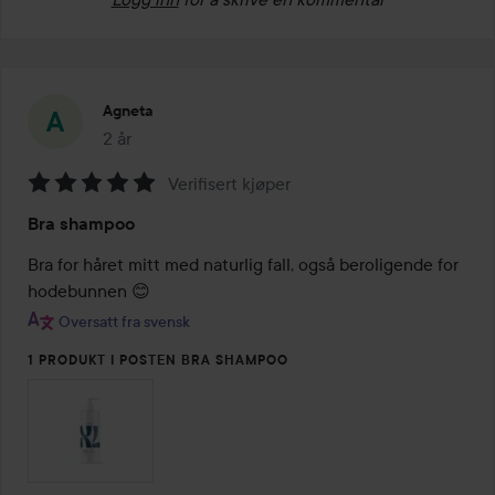
Agneta
2 år
Innlegget ble opprettet 2 år
Verifisert kjøper
Vurdering:
Bra shampoo
5
av
Bra for håret mitt med naturlig fall, også beroligende for 
5
hodebunnen 😊
Oversatt fra svensk
1 PRODUKT I POSTEN BRA SHAMPOO