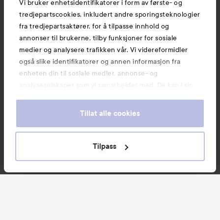
Vi bruker enhetsidentifikatorer i form av første- og
tredjepartscookies, inkludert andre sporingsteknologier
fra tredjepartsaktører, for å tilpasse innhold og
annonser til brukerne, tilby funksjoner for sosiale
medier og analysere trafikken vår. Vi videreformidler
også slike identifikatorer og annen informasjon fra
enheten din til sosiale medier, annonse- og
analyseselskaper som vi samarbeider med. De kan i sin
tur kombinere denne informasjonen med annen
informasjon som du har oppgitt eller som de har samlet
Tillat alle cookies
inn når du har benyttet tjenestene deres. Du godtar
våre cookies ved å fortsette å bruke nettsiden vår. For
informasjon om hvordan du kan endre innstillingene for
Tilpass
cookies, se vår Cookie Policy.
Nyheter og tilbud