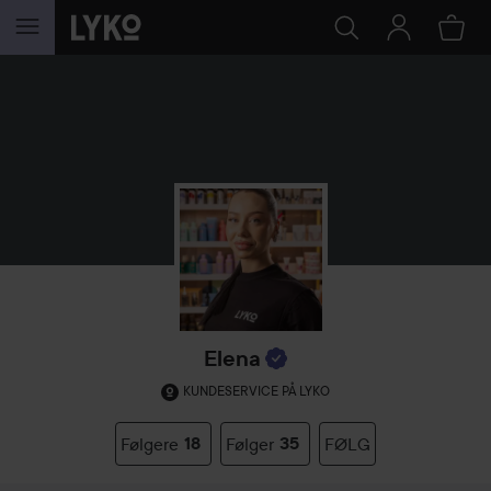
GÅ TIL INNHOLD
Elena
KUNDESERVICE PÅ LYKO
Følgere
18
Følger
35
FØLG