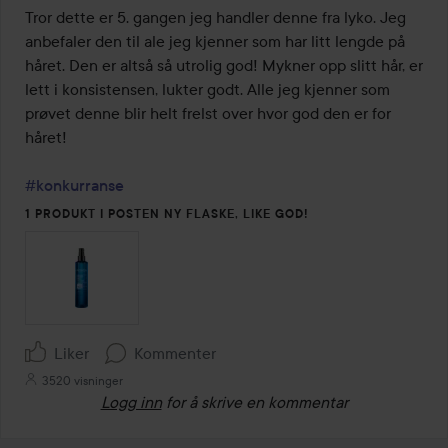
av
Tror dette er 5. gangen jeg handler denne fra lyko. Jeg 
5
anbefaler den til ale jeg kjenner som har litt lengde på 
håret. Den er altså så utrolig god! Mykner opp slitt hår, er 
lett i konsistensen, lukter godt. Alle jeg kjenner som 
prøvet denne blir helt frelst over hvor god den er for 
håret! 

#konkurranse
1 PRODUKT I POSTEN NY FLASKE, LIKE GOD!
Liker
Kommenter
3520 visninger
Logg inn
for å skrive en kommentar