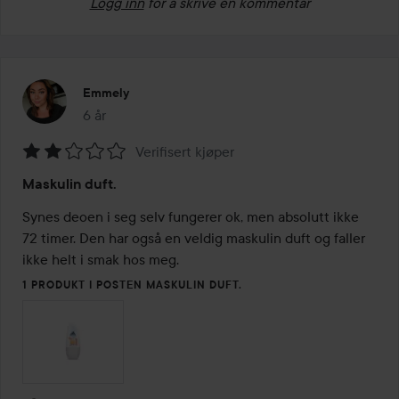
Logg inn
for å skrive en kommentar
Emmely
6 år
Innlegget ble opprettet 6 år
Verifisert kjøper
Vurdering:
Maskulin duft.
2
av
Synes deoen i seg selv fungerer ok, men absolutt ikke 
5
72 timer. Den har også en veldig maskulin duft og faller 
ikke helt i smak hos meg. 
1 PRODUKT I POSTEN MASKULIN DUFT.