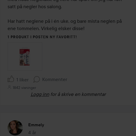
satt på negler hos salong. 

Har hatt neglene på i én uke, og bare mista neglen på 
ene tommelen. Virkelig elsker disse! 
1 PRODUKT I POSTEN NY FAVORITT!
Kommenter
1 liker
1842 visninger
Logg inn
for å skrive en kommentar
Emmely
4 år
Innlegget ble opprettet 4 år