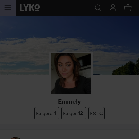
GÅ TIL INNHOLD
Emmely
Følgere
1
Følger
12
FØLG