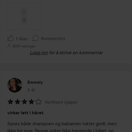
Kommenter
1 liker
1009 visninger
Logg inn
for å skrive en kommentar
Emmely
6 år
Innlegget ble opprettet 6 år
Verifisert kjøper
Vurdering:
virker lett i håret.
4
av
Synes både shampoen og balsamen lukter godt, men 
5
ikke for mye. Begge virker ikke tyngende i håret, og 