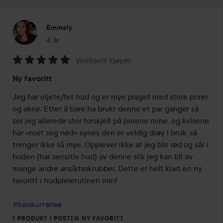
Emmely
4 år
Innlegget ble opprettet 4 år
Verifisert kjøper
Vurdering:
Ny favoritt
5
av
Jeg har oljete/fet hud og er mye plaget med store porer 
5
og akne. Etter å bare ha brukt denne et par ganger så 
ser jeg allerede stor forskjell på porene mine, og kvisene 
har «roet seg ned» synes den er veldig drøy i bruk, så 
trenger ikke så mye. Opplever ikke at jeg blir rød og sår i 
huden (har sensitiv hud) av denne slik jeg kan bli av 
mange andre ansiktsskrubber. Dette er helt klart en ny 
favoritt i hudpleierutinen min! 

#konkurranse
1 PRODUKT I POSTEN NY FAVORITT