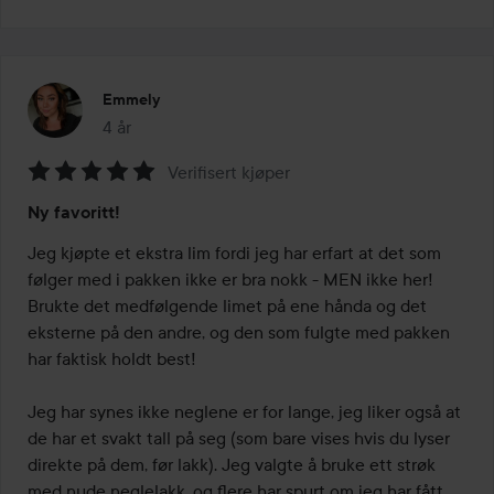
Emmely
4 år
Innlegget ble opprettet 4 år
Verifisert kjøper
Vurdering:
Ny favoritt!
5
av
Jeg kjøpte et ekstra lim fordi jeg har erfart at det som 
5
følger med i pakken ikke er bra nokk - MEN ikke her! 
Brukte det medfølgende limet på ene hånda og det 
eksterne på den andre, og den som fulgte med pakken 
har faktisk holdt best! 

Jeg har synes ikke neglene er for lange, jeg liker også at 
de har et svakt tall på seg (som bare vises hvis du lyser 
direkte på dem, før lakk). Jeg valgte å bruke ett strøk 
med nude neglelakk, og flere har spurt om jeg har fått 