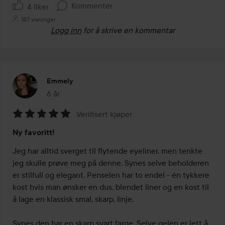
Kommenter
4 liker
187 visninger
Logg inn
for å skrive en kommentar
Emmely
6 år
Innlegget ble opprettet 6 år
Verifisert kjøper
Vurdering:
Ny favoritt!
5
av
Jeg har alltid sverget til flytende eyeliner, men tenkte 
5
jeg skulle prøve meg på denne. Synes selve beholderen 
er stilfull og elegant. Penselen har to endel - én tykkere 
kost hvis man ønsker en dus, blendet liner og en kost til 
å lage en klassisk smal, skarp, linje. 

Synes den har en skarp svart farge. Selve gelen er lett å 