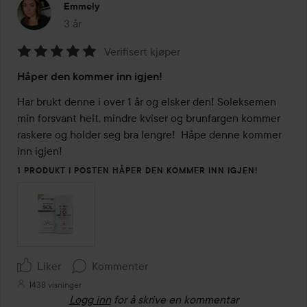
Emmely
3 år
Innlegget ble opprettet 3 år
Verifisert kjøper
Vurdering:
Håper den kommer inn igjen!
5
av
Har brukt denne i over 1 år og elsker den! Soleksemen 
5
min forsvant helt, mindre kviser og brunfargen kommer 
raskere og holder seg bra lengre!  Håpe denne kommer 
inn igjen! 
1 PRODUKT I POSTEN HÅPER DEN KOMMER INN IGJEN!
Liker
Kommenter
1438 visninger
Logg inn
for å skrive en kommentar