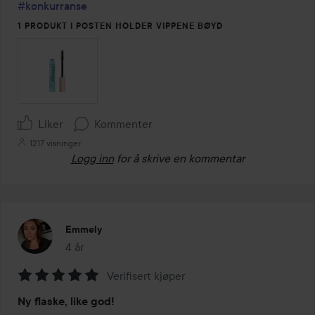
#konkurranse
1 PRODUKT I POSTEN HOLDER VIPPENE BØYD
Liker
Kommenter
1217 visninger
Logg inn
for å skrive en kommentar
Emmely
4 år
Innlegget ble opprettet 4 år
Verifisert kjøper
Vurdering:
Ny flaske, like god!
5