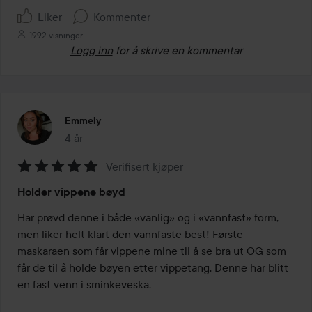
Liker
Kommenter
1992 visninger
Logg inn
for å skrive en kommentar
Emmely
4 år
Innlegget ble opprettet 4 år
Verifisert kjøper
Vurdering:
Holder vippene bøyd
5
av
Har prøvd denne i både «vanlig» og i «vannfast» form, 
5
men liker helt klart den vannfaste best! Første 
maskaraen som får vippene mine til å se bra ut OG som 
får de til å holde bøyen etter vippetang. Denne har blitt 
en fast venn i sminkeveska.
