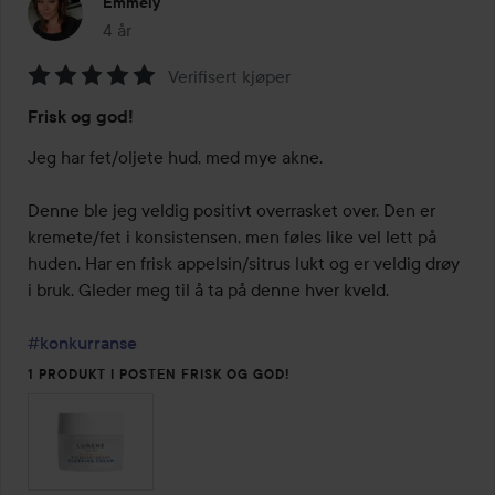
Emmely
4 år
Innlegget ble opprettet 4 år
Verifisert kjøper
Vurdering:
Frisk og god!
5
av
Jeg har fet/oljete hud, med mye akne. 

5
Denne ble jeg veldig positivt overrasket over. Den er 
kremete/fet i konsistensen, men føles like vel lett på 
huden. Har en frisk appelsin/sitrus lukt og er veldig drøy 
i bruk. Gleder meg til å ta på denne hver kveld. 

#konkurranse
1 PRODUKT I POSTEN FRISK OG GOD!