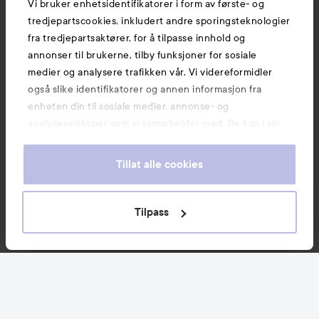
Vi bruker enhetsidentifikatorer i form av første- og
tredjepartscookies, inkludert andre sporingsteknologier
fra tredjepartsaktører, for å tilpasse innhold og
annonser til brukerne, tilby funksjoner for sosiale
medier og analysere trafikken vår. Vi videreformidler
også slike identifikatorer og annen informasjon fra
enheten din til sosiale medier, annonse- og
analyseselskaper som vi samarbeider med. De kan i sin
tur kombinere denne informasjonen med annen
informasjon som du har oppgitt eller som de har samlet
Tillat alle cookies
inn når du har benyttet tjenestene deres. Du godtar
våre cookies ved å fortsette å bruke nettsiden vår. For
informasjon om hvordan du kan endre innstillingene for
Tilpass
cookies, se vår Cookie Policy.
Nyheter og tilbud