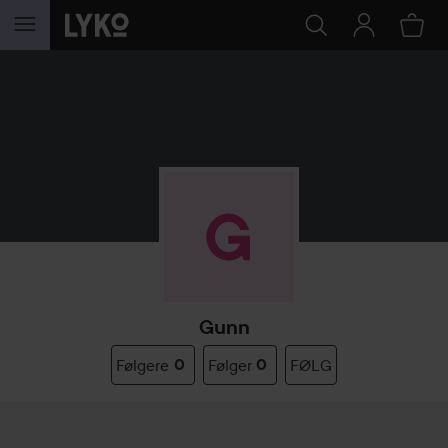
GÅ TIL INNHOLD
Gunn
Følgere
0
Følger
0
FØLG