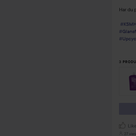
Har du 
#KSMH
#Glansf
#Upcyc
3 PRODU
HOPP 
Lik
27 visn