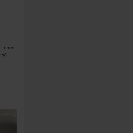
i noen 
 så 