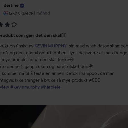
Bertine
Brukerens rolle: Lyko Creator.
1 måned
Innlegget ble opprettet 1 måned
LYKO CREATOR
ing:
produkt som gjør det den skal💆‍♀️
rukt en flaske av 
KEVIN.MURPHY
  sin maxi wash detox shampoo 
 nå, og den  gjør absolutt jobben, syns dessverre at man trenger
 mye produkt for at den skal funke😅

te denne 1. gang i uken og håret elsket den🤩 

 kommer nå til å teste en annen Detox shampoo , da man 
view
#kevinmurphy
#hårpleie