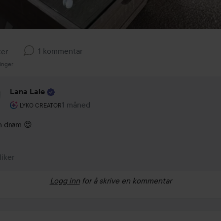
1 kommentar
ker
inger
Lana Lale
Brukerens rolle: Lyko Creator.
1 måned
Kommentaren lades 1 måned
LYKO CREATOR
n drøm 😍
 liker
Logg inn
for å skrive en kommentar