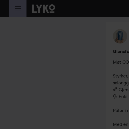
GÅ TIL INNHOLD
Glansfu
Møt CO
Styrker,
salonggl
🌈 Gjeno
💦 Fukt 
Påfør i 
Med en f