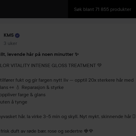
KMS
3 uker
Innlegget ble opprettet 3 uker
llt, levende hår på noen minutter ✨
LOR VITALITY INTENSE GLOSS TREATMENT 💚

 tilfører fukt og gir fargen nytt liv — opptil 20x sterkere hår med 
ans 👀 💧 Reparasjon & styrke

ppliver farge & glans

uten å tynge

nyvasket hår, la virke 3–5 min og skyll. Nyt mykt, skinnende hår 💁‍♀
risk duft av røde bær, rose og sedertre 🍓🌹
