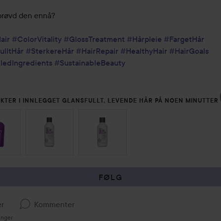
prøvd den ennå? 

air
#ColorVitality
#GlossTreatment
#Hårpleie
#FargetHår
ulltHår
#SterkereHår
#HairRepair
#HealthyHair
#HairGoals
ledIngredients
#SustainableBeauty
KTER I INNLEGGET GLANSFULLT, LEVENDE HÅR PÅ NOEN MINUTTER
OVER SEKSJON
FØLG
er
Kommenter
inger