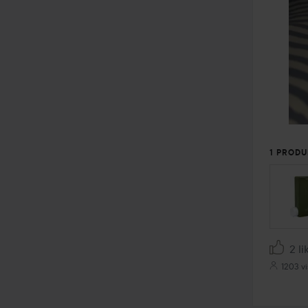
1 PRODU
2 li
1203 vi