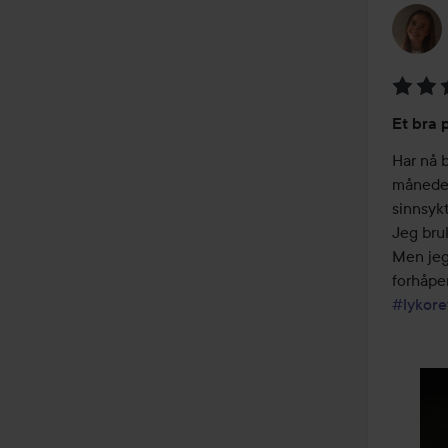
Vurder
Et bra 
4
av
Har nå b
5
måneder
sinnsykt
Jeg bruk
Men jeg
#lykore