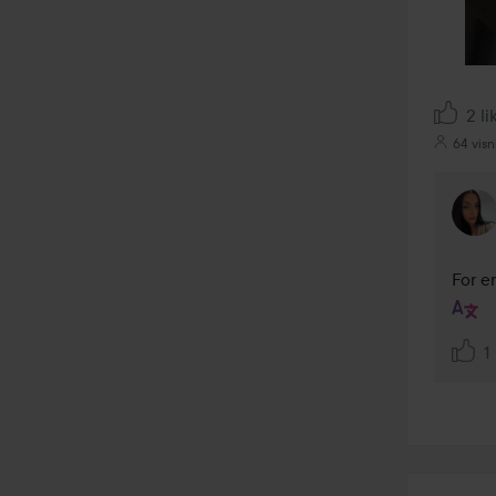
2 li
64 visn
For e
1