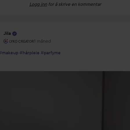
Logg inn
for å skrive en kommentar
Jila
Brukerens rolle: Lyko Creator.
1 måned
Innlegget ble opprettet 1 måned
LYKO CREATOR
#makeup
#hårpleie
#parfyme