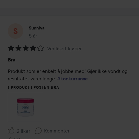
Sunniva
5 år
Innlegget ble opprettet 5 år
Verifisert kjøper
Vurdering:
Bra
4
av
Produkt som er enkelt å jobbe med! Gjør ikke vondt og 
5
resultatet varer lenge. 
#konkurranse
1 PRODUKT I POSTEN BRA
Kommenter
2 liker