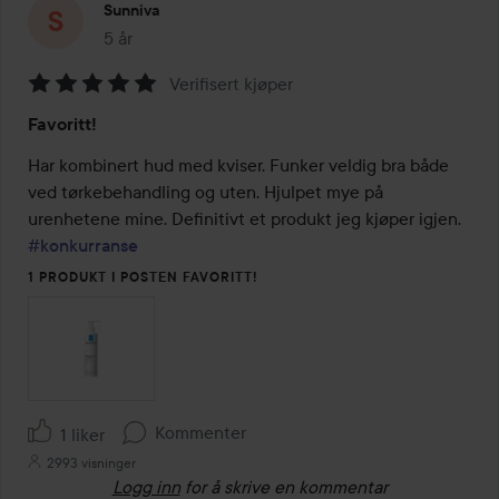
Sunniva
5 år
Innlegget ble opprettet 5 år
Verifisert kjøper
Vurdering:
Favoritt!
5
av
Har kombinert hud med kviser. Funker veldig bra både 
5
ved tørkebehandling og uten. Hjulpet mye på 
urenhetene mine. Definitivt et produkt jeg kjøper igjen. 
#konkurranse
1 PRODUKT I POSTEN FAVORITT!
Kommenter
1 liker
2993 visninger
Logg inn
for å skrive en kommentar