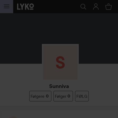
GÅ TIL INNHOLD
Sunniva
Følgere
0
Følger
0
FØLG