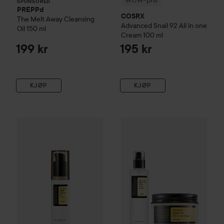
WOW-pris
SPONSORED
PREPPd
COSRX
The Melt Away Cleansing
Advanced Snail 92 All in one
Oil
150 ml
Cream
100 ml
199 kr
195 kr
KJØP
KJØP
COSRX
Advanced Snail
Peptide Eye Cream
25 ml
220 kr
COSRX
Snail Duo Essence + A