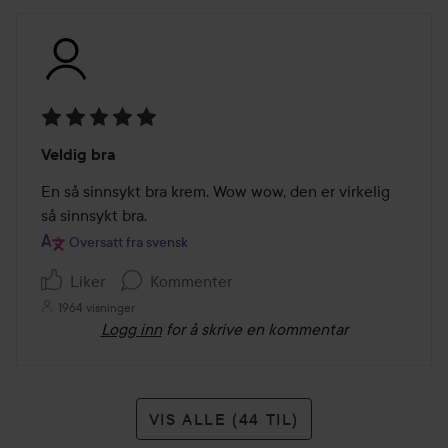
Vurdering:
Veldig bra
5
av
En så sinnsykt bra krem. Wow wow, den er virkelig 
5
så sinnsykt bra.
Oversatt fra svensk
Liker
Kommenter
1964 visninger
Logg inn
for å skrive en kommentar
VIS ALLE (44 TIL)