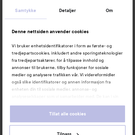
Kundeservice
Samtykke
Detaljer
Om
Informasjon
Denne nettsiden anvender cookies
Vi bruker enhetsidentifikatorer i form av første- og
Også av interesse
tredjepartscookies, inkludert andre sporingsteknologier
fra tredjepartsaktører, for å tilpasse innhold og
annonser til brukerne, tilby funksjoner for sosiale
medier og analysere trafikken vår. Vi videreformidler
også slike identifikatorer og annen informasjon fra
enheten din til sosiale medier, annonse- og
analyseselskaper som vi samarbeider med. De kan i sin
tur kombinere denne informasjonen med annen
informasjon som du har oppgitt eller som de har samlet
Tillat alle cookies
inn når du har benyttet tjenestene deres. Du godtar
våre cookies ved å fortsette å bruke nettsiden vår. For
informasjon om hvordan du kan endre innstillingene for
Tilpass