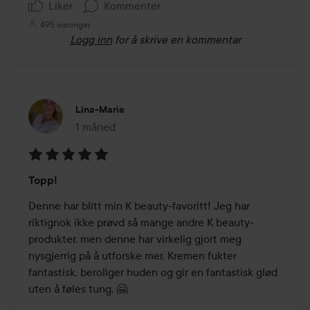
Liker
Kommenter
495 visninger
Logg inn
for å skrive en kommentar
Lina-Marie
1 måned
Innlegget ble opprettet 1 måned
Vurdering:
Topp!
5
av
Denne har blitt min K beauty-favoritt! Jeg har 
5
riktignok ikke prøvd så mange andre K beauty-
produkter, men denne har virkelig gjort meg 
nysgjerrig på å utforske mer. Kremen fukter 
fantastisk, beroliger huden og gir en fantastisk glød 
uten å føles tung. 🤗 
