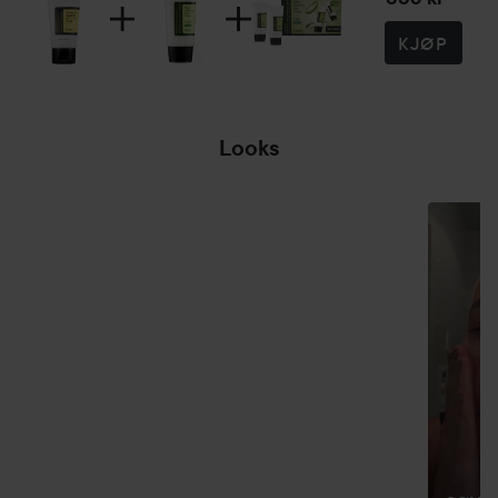
KJØP
Looks
DEN KLISSETE
VEIEN TIL
PERFEKT...
HOPP OVER SEKSJON