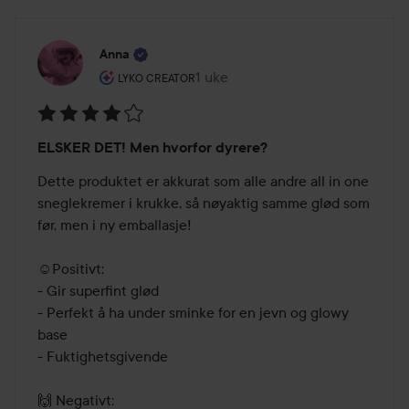
Anna
Brukerens rolle: Lyko Creator.
1 uke
Innlegget ble opprettet 1 uke
LYKO CREATOR
Vurdering:
ELSKER DET! Men hvorfor dyrere?
4
av
Dette produktet er akkurat som alle andre all in one 
5
sneglekremer i krukke, så nøyaktig samme glød som 
før, men i ny emballasje!

☺️Positivt:

- Gir superfint glød

- Perfekt å ha under sminke for en jevn og glowy 
base

- Fuktighetsgivende

🙌 Negativt:
