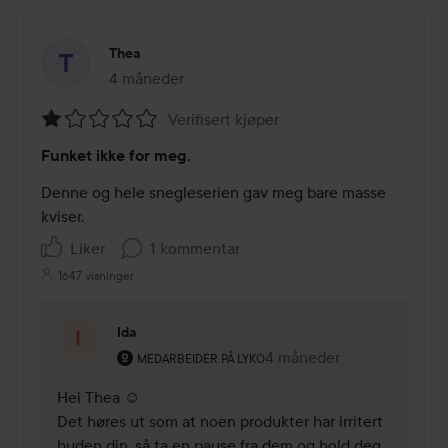
Thea
4 måneder
Innlegget ble opprettet 4 måneder
Verifisert kjøper
Vurdering:
Funket ikke for meg.
1
av
Denne og hele snegleserien gav meg bare masse 
5
kviser. 
Liker
1 kommentar
1647 visninger
Ida
Brukerens rolle: Medarbeider på Lyko.
4 måneder
Kommentaren lades 4 må
MEDARBEIDER PÅ LYKO
Hei Thea ☺️ 

Det høres ut som at noen produkter har irritert 
huden din, så ta en pause fra dem og hold deg 