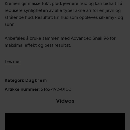
Kremen gir masse fukt, glød, jevnere hud og kan bidra til å
redusere synligheten av alle typer akne arr for en jevn og
strålende hud. Resultat: En hud som oppleves silkemyk og
sunn.
Anbefales å bruke sammen med Advanced Snail 96 for
maksimal effekt og best resultat.
Bruk:
Les mer
Ta en liten mengde av produkt i håndflaten og fordel det
jevnt i ansiktet utenom øyeområdet. For maksimalt
Dagkrem
resultat, bruk den gjerne to ganger daglig, både morgen og
Kategori
:
kveld.
2162-192-0100
Artikkelnummer
:
100 g
Videos