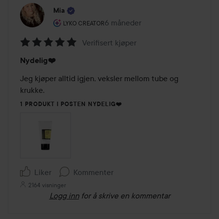
Mia
Brukerens rolle: Lyko Creator.
6 måneder
Innlegget ble opprettet 6 måned
LYKO CREATOR
Verifisert kjøper
Vurdering:
Nydelig❤️
5
av
Jeg kjøper alltid igjen, veksler mellom tube og 
5
krukke.
1 PRODUKT I POSTEN NYDELIG❤️
Liker
Kommenter
2164 visninger
Logg inn
for å skrive en kommentar