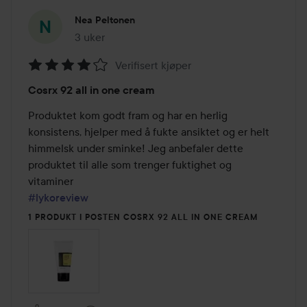
Nea Peltonen
3 uker
Innlegget ble opprettet 3 uker
Verifisert kjøper
Vurdering:
Cosrx 92 all in one cream
4
av
Produktet kom godt fram og har en herlig 
5
konsistens, hjelper med å fukte ansiktet og er helt 
himmelsk under sminke! Jeg anbefaler dette 
produktet til alle som trenger fuktighet og 
#lykoreview
1 PRODUKT I POSTEN COSRX 92 ALL IN ONE CREAM