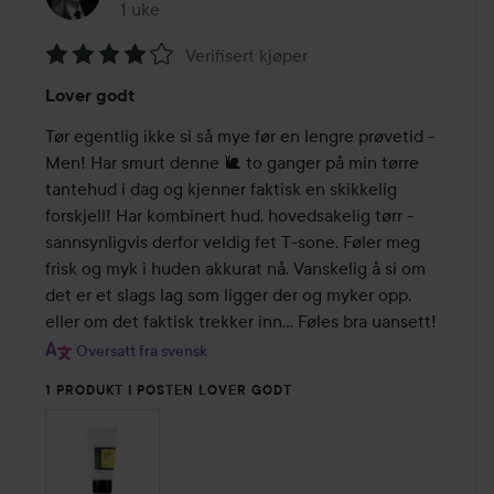
1 uke
Innlegget ble opprettet 1 uke
Verifisert kjøper
Vurdering:
Lover godt
4
av
Tør egentlig ikke si så mye før en lengre prøvetid - 
5
Men! Har smurt denne 🐌 to ganger på min tørre 
tantehud i dag og kjenner faktisk en skikkelig 
forskjell! Har kombinert hud, hovedsakelig tørr - 
sannsynligvis derfor veldig fet T-sone. Føler meg 
frisk og myk i huden akkurat nå. Vanskelig å si om 
det er et slags lag som ligger der og myker opp, 
eller om det faktisk trekker inn… Føles bra uansett!
Oversatt fra svensk
1 PRODUKT I POSTEN LOVER GODT