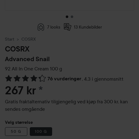
7 looks
13 Kundebilder
Start
COSRX
COSRX
Advanced Snail
92 All In One Cream
100 g
76 vurderinger
,
4.3 i gjennomsnitt
Gå til Vurderinger & anmeldelser
267 kr
*
Gratis fraktalternativ tilgjengelig ved kjøp fra 300 kr, kan
sendes omgående
Velg størrelse
50 G
100 G