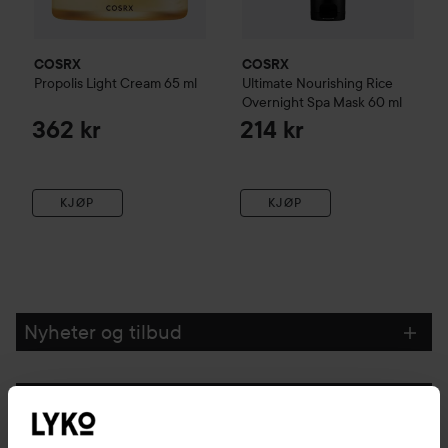
COSRX
COSRX
Propolis Light Cream
65 ml
Ultimate Nourishing Rice
Overnight Spa Mask
60 ml
362 kr
214 kr
KJØP
KJØP
Nyheter og tilbud
Følg oss