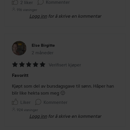
Kommenter
2 liker
916 visninger
Logg inn
for å skrive en kommentar
Else Birgitte
2 måneder
Innlegget ble opprettet 2 måneder
Verifisert kjøper
Vurdering:
Favoritt
5
av
Kjøpt som del av bursdagsgave til sønn. Håper han 
5
blir like hekta som meg 🙂
Liker
Kommenter
924 visninger
Logg inn
for å skrive en kommentar