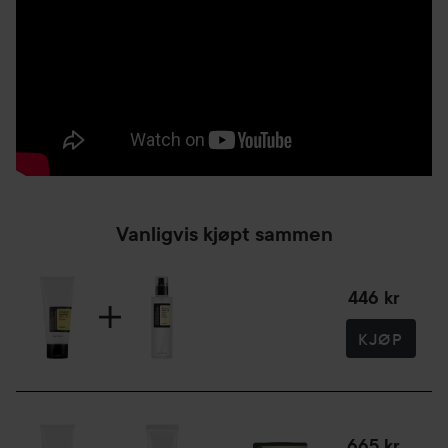
Vanligvis kjøpt sammen
446 kr
KJØP
665 kr