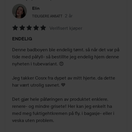
Elin
Brukerens rolle: Tidligere ansatt.
2 år
Innlegget ble opprettet 2 år
TIDLIGERE ANSATT
Verifisert kjøper
Vurdering:
ENDELIG
5
av
Denne badboyen ble endelig tømt, så når det var på 
5
tide med påfyll- så bestillte jeg endelig hjem denne 
nyheten i tubevariant. 😍

Jeg takker Cosrx fra dypet av mitt hjerte, da dette 
har vært utrolig savnet. 💙

Det gjør hele påføringen av produktet enklere, 
renere- og mindre grisete! Her kan jeg enkelt ha 
med meg fuktigehtkremen på fly, i bagasje- eller i 
veska uten problem. 
