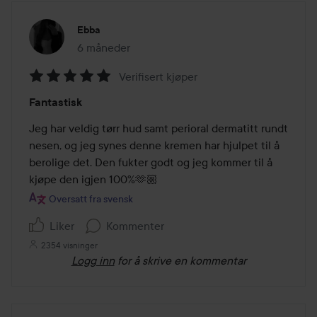
Ebba
6 måneder
Innlegget ble opprettet 6 måneder
Verifisert kjøper
Vurdering:
Fantastisk
5
av
Jeg har veldig tørr hud samt perioral dermatitt rundt 
5
nesen, og jeg synes denne kremen har hjulpet til å 
berolige det. Den fukter godt og jeg kommer til å 
kjøpe den igjen 100%🫶🏼
Oversatt fra svensk
Liker
Kommenter
2354 visninger
Logg inn
for å skrive en kommentar