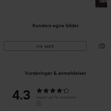
SØNDAG
Kunders egne bilder
VIS MER
Vurderinger & anmeldelser
Vurdering:
4.3
Basert på 76 karakterer
i
4.3
Basert