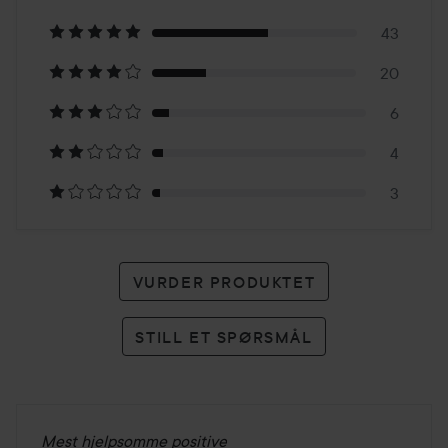
på
43
20
76
6
karakterer
4
3
VURDER PRODUKTET
STILL ET SPØRSMÅL
Mest hjelpsomme positive