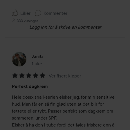
Liker
Kommenter
333 visninger
Logg inn
for å skrive en kommentar
Janita
1 uke
Innlegget ble opprettet 1 uke
Verifisert kjøper
Vurdering:
Perfekt dagkrem
5
av
Hele cosrx snail-serien elsker jeg, for min sensitive 
5
hud. Man får en så fin glød uten at det blir for 
fettete eller tykt. Passer perfekt som dagkrem om 
sommeren, under SPF.

Elsker å ha den i tube fordi det føles friskere enn å 