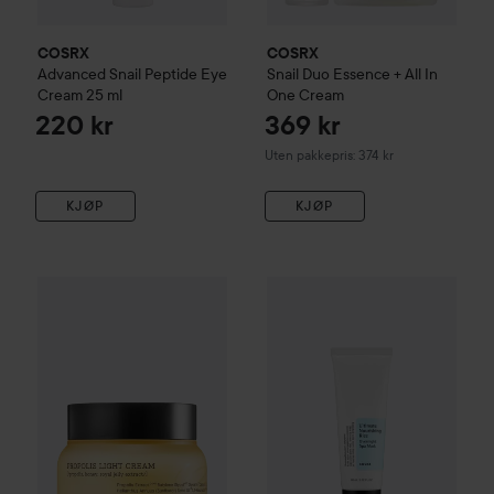
COSRX
COSRX
Advanced Snail
Peptide Eye
Snail Duo Essence + All In
Cream
25 ml
One Cream
220 kr
369 kr
Uten pakkepris: 374 kr
KJØP
KJØP
COSRX
Propolis Light Cream
65 ml
COSRX
Ultimate Nourishing R
362 kr