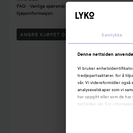
FAQ - Vanlige spørsmål & svar
Kjøpsinformasjon
ANGRE KJØPET DITT
Samtykke
Denne nettsiden anvende
Vi bruker enhetsidentifikato
tredjepartsaktører, for å til
vår. Vi videreformidler også 
analyseselskaper som vi sam
har oppgitt eller som de har
nettsiden vår. For informasj