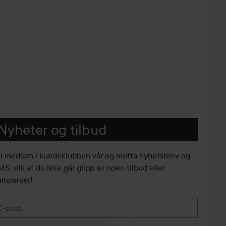
Nyheter og tilbud
li medlem i kundeklubben vår og motta nyhetsbrev og
S, slik at du ikke går glipp av noen tilbud eller
ampanjer!
E-post