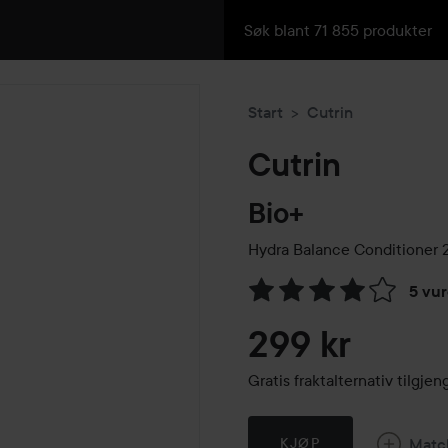
Start
Cutrin
Cutrin
Bio+
Hydra Balance Conditioner
2
5 vur
Gå til Vurderinger & anmelde
299 kr
Gratis fraktalternativ tilgj
Matc
KJØP