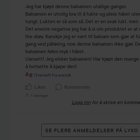
Jeg har kjøpt denne balsamen utallige ganger.

Balsamen er utrolig bra til å fukte og pleie håret uten
tungt. Lukten er så som så. Det er en svak lukt, men i
Det eneste negative jeg har å si om produktet er at 
lite drøy. Kanskje jeg er vant til balsam som gjør at 
gang ved påføring, noe denne balsamen ikke gjør. Det
balsamen føles myk i håret.

Uansett! Jeg elsker balsamen! Har kjøpt den mange 
å fortsette å kjøpe den!
Oversatt fra svensk
Liker
Kommenter
1 visninger
Logg inn
for å skrive en komme
SE FLERE ANMELDELSER PÅ LYK