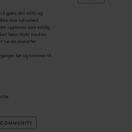
 å gjøre det stritt og 
kke noe luksuriøst.

det oppleves som veldig 
håret føles mykt med en 
 tar en stund før 
ganger før og kommer til 
ntar
O COMMUNITY