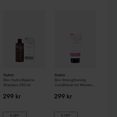
Cutrin
Bio+
Hydra Balance Shampoo
Cutrin
Bio+
250 ml
Strengthening Conditi
159 kr
299 kr
 Up
Volume Shampoo 250 ml & Conditioner 250 ml
Uten pakkepris: 198 kr
Cutrin
Cutrin
Bio+
Hydra Balance
Bio+
Strengthening
Shampoo
250 ml
Conditioner for Women
200 ml
299 kr
299 kr
KJØP
KJØP