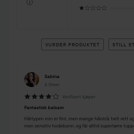
på
i
5
karakterer
VURDER PRODUKTET
STILL 
Sabina
6 timer
Innlegget ble opprettet 6 timer
Verifisert kjøper
Vurdering:
Fantastisk balsam
4
av
Hårtypen min er fint, men mange hårstrå, helt rett og
5
men sensitiv hodebunn, og får alltid supertørre tuppe