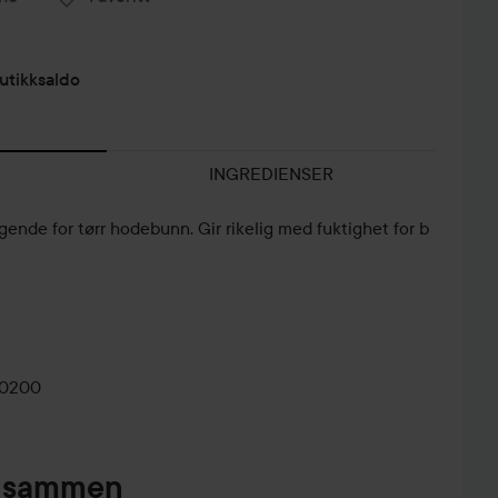
utikksaldo
INGREDIENSER
ligende for tørr hodebunn. Gir rikelig med fuktighet for b
-0200
pt sammen