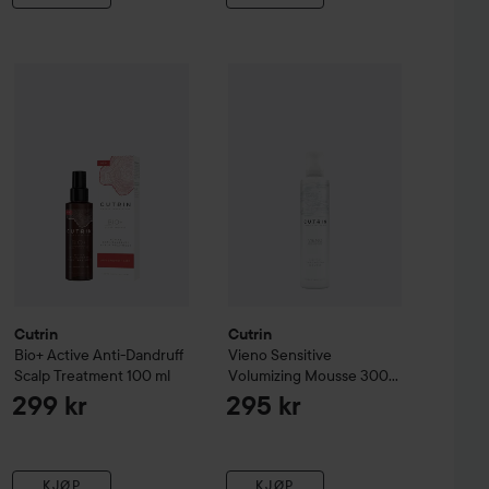
Scalp Treatment
Cutrin
Bio+
Active Anti-Dandruff Scalp Treatment
75 ml
Cutrin
Vieno
Sensitive Volumizing
100 ml
299 kr
299 kr
Cutrin
Cutrin
Bio+
Active Anti-Dandruff
Vieno
Sensitive
Scalp Treatment
100 ml
Volumizing Mousse
300
ml
299 kr
295 kr
KJØP
KJØP