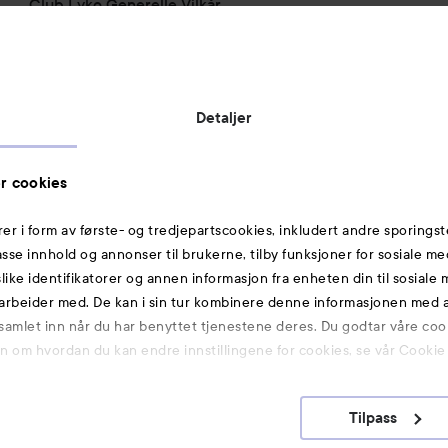
Club Lyko Generelle Vilkår
Vil du samarbeide med oss?
Jobbe på Lyko
Butikker
Detaljer
Rabattkoder
Helthjem
r cookies
Toppliste
rer i form av første- og tredjepartscookies, inkludert andre sporingst
Michael Edwards Fragrances of the World
passe innhold og annonser til brukerne, tilby funksjoner for sosiale m
slike identifikatorer og annen informasjon fra enheten din til sosiale
Også av interesse
arbeider med. De kan i sin tur kombinere denne informasjonen med
 samlet inn når du har benyttet tjenestene deres. Du godtar våre coo
Premium
on om hvordan du kan endre innstillingene for cookies, se vår Cookie 
Hudpleie
K-Beauty
Tilpass