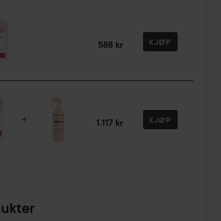
KJØP
588 kr
KJØP
1.117 kr
dukter