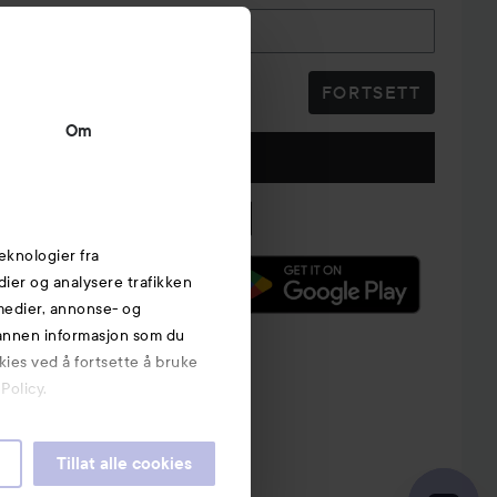
Telefonnummer
FORTSETT
Om
Følg oss
eknologier fra
edier og analysere trafikken
 medier, annonse- og
 annen informasjon som du
kies ved å fortsette å bruke
Policy.
Tillat alle cookies