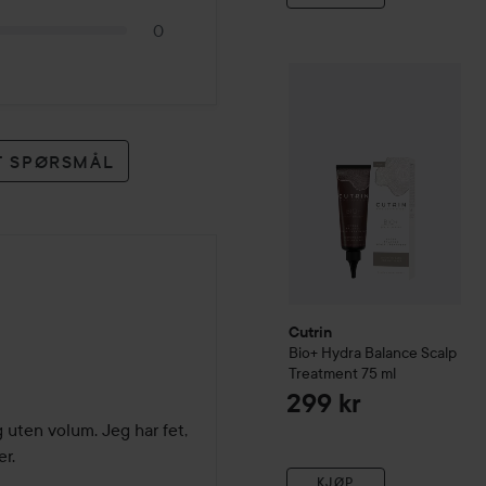
0
Cutrin
Bio+
Hydra Balance 
ET SPØRSMÅL
Cutrin
Bio+
Hydra Balance Scalp
Treatment
75 ml
299 kr
 uten volum. Jeg har fet, 
r.

KJØP