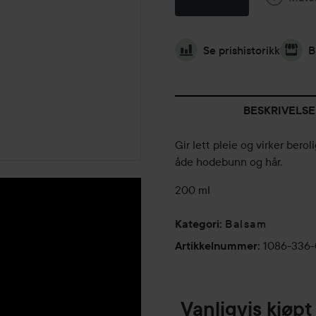
Se prishistorikk
B
BESKRIVELSE
Gir lett pleie og virker bero
åde hodebunn og hår.
200 ml
Balsam
Kategori
:
1086-336
Artikkelnummer
:
Vanligvis kjø