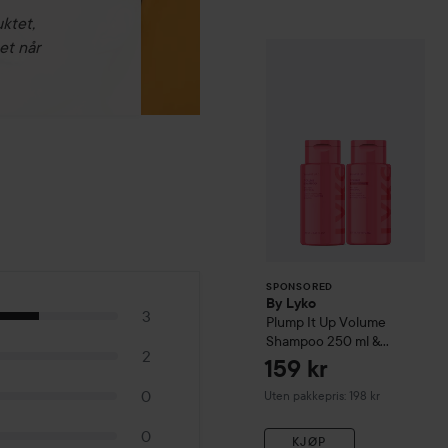
uktet,
et når
By Lyko
Plump It
SPONSORED
SPONSORED
By Lyko
3
Plump It Up
Volume
Shampoo 250 ml &
2
Conditioner 250 ml
159 kr
0
Uten pakkepris: 198 kr
0
KJØP