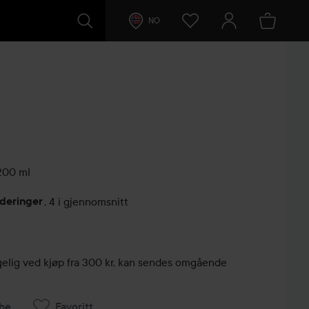
NO
00 ml
deringer
,
4 i gjennomsnitt
lser
engelig ved kjøp fra 300 kr, kan sendes omgående
he
Favoritt