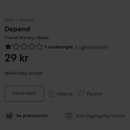
Start
Depend
Depend
Fransk Manikyr Mallar
1 vurderinger
,
1 i gjennomsnitt
Gå til Vurderinger & anmeldelser
29 kr
Midlertidig utsolgt
Matche
Favoritt
OVERVÅKE
Se prishistorikk
Ikke tilgjengelig i butikk