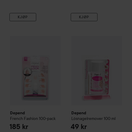
KJØP
KJØP
Depend
French Fashion 100-pack
Depend
Lösnagelremover
100
185 kr
Depend
Depend
French Fashion 100-pack
Lösnagelremover
100 ml
185 kr
49 kr