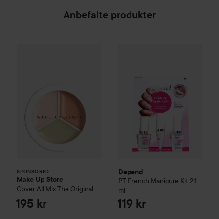
Anbefalte produkter
Make Up Store
Cover All Mix
Depend
PT
The Original
French Manicure K
195 kr
SPONSORED
Depend
SPONSORED
Make Up Store
PT
French Manicure Kit
21
Cover All Mix
The Original
ml
195 kr
119 kr