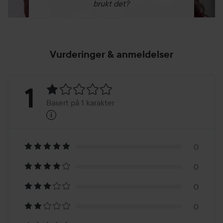
brukt det?
Vurderinger & anmeldelser
Vurdering:
1
Basert på 1 karakter
i
1
Basert
på
0
0
1
0
karakter
0