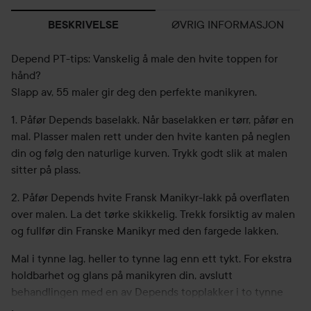
ØVRIG INFORMASJON
BESKRIVELSE
Depend PT-tips: Vanskelig å male den hvite toppen for
hånd?
Slapp av, 55 maler gir deg den perfekte manikyren.
1. Påfør Depends baselakk. Når baselakken er tørr, påfør en
mal. Plasser malen rett under den hvite kanten på neglen
din og følg den naturlige kurven. Trykk godt slik at malen
sitter på plass.
2. Påfør Depends hvite Fransk Manikyr-lakk på overflaten
over malen. La det tørke skikkelig. Trekk forsiktig av malen
og fullfør din Franske Manikyr med den fargede lakken.
Mal i tynne lag, heller to tynne lag enn ett tykt. For ekstra
holdbarhet og glans på manikyren din, avslutt
behandlingen med en av Depends topplakker i to tynne
lag.