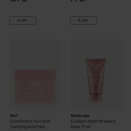
KJØP
KJØP
No7
Good Intent
Pore Buff Clarifying Acid Pads
Medicube
Collagen Night Wr
229 kr
No7
Medicube
Good Intent
Pore Buff
Collagen Night Wrapping
Clarifying Acid Pads
Mask
75 ml