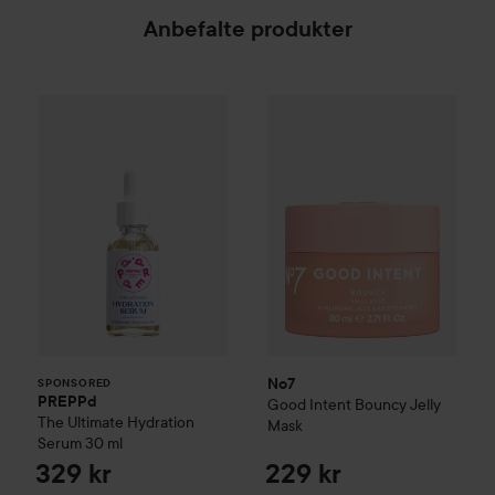
Anbefalte produkter
PREPPd
The Ultimate Hydration Serum
No7
Good Intent
Bouncy Jelly
30 ml
329 
SPONSORED
No7
SPONSORED
PREPPd
Good Intent
Bouncy Jelly
The Ultimate Hydration
Mask
Serum
30 ml
329 kr
229 kr