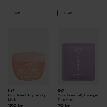
KJØP
KJØP
No7
Good Intent
Silky Jelly Lip Mask
No7
Good Intent
Jelly Hydrog
159 kr
No7
No7
Good Intent
Silky Jelly Lip
Good Intent
Jelly Hydrogel
Mask
Face Mask
159 kr
79 kr