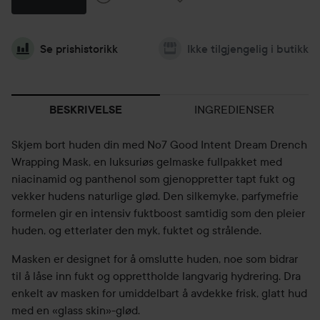
Se prishistorikk
Ikke tilgjengelig i butikk
INGREDIENSER
BESKRIVELSE
Skjem bort huden din med No7 Good Intent Dream Drench
Wrapping Mask, en luksuriøs gelmaske fullpakket med
niacinamid og panthenol som gjenoppretter tapt fukt og
vekker hudens naturlige glød. Den silkemyke, parfymefrie
formelen gir en intensiv fuktboost samtidig som den pleier
huden, og etterlater den myk, fuktet og strålende.
Masken er designet for å omslutte huden, noe som bidrar
til å låse inn fukt og opprettholde langvarig hydrering. Dra
enkelt av masken for umiddelbart å avdekke frisk, glatt hud
med en «glass skin»-glød.