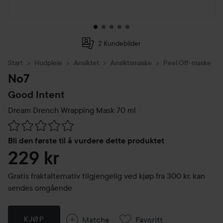
2 Kundebilder
Start
Hudpleie
Ansiktet
Ansiktsmaske
Peel Off-maske
No7
Good Intent
Dream Drench Wrapping Mask
70 ml
Gå til Vurderinger & anmeldelser
Bli den første til å vurdere dette produktet
229 kr
Gratis fraktalternativ tilgjengelig ved kjøp fra 300 kr, kan
sendes omgående
Matche
Favoritt
KJØP