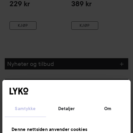
229 kr
389 kr
KJØP
KJØP
Nyheter og tilbud
Følg oss
Kundeservice
Samtykke
Detaljer
Om
Informasjon
Denne nettsiden anvender cookies