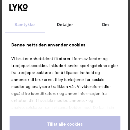
Følg oss
Kundeservice
Samtykke
Detaljer
Om
Informasjon
Denne nettsiden anvender cookies
Vi bruker enhetsidentifikatorer i form av første- og
Også av interesse
tredjepartscookies, inkludert andre sporingsteknologier
fra tredjepartsaktører, for å tilpasse innhold og
annonser til brukerne, tilby funksjoner for sosiale
medier og analysere trafikken vår. Vi videreformidler
også slike identifikatorer og annen informasjon fra
enheten din til sosiale medier, annonse- og
analyseselskaper som vi samarbeider med. De kan i sin
tur kombinere denne informasjonen med annen
informasjon som du har oppgitt eller som de har samlet
Tillat alle cookies
inn når du har benyttet tjenestene deres. Du godtar