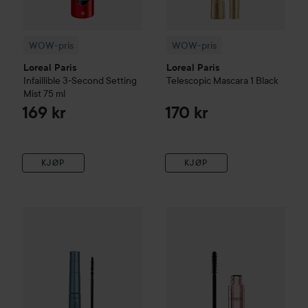
WOW-pris
WOW-pris
Loreal Paris
Loreal Paris
Infaillible
3-Second Setting
Telescopic Mascara
1 Black
Mist
75 ml
169 kr
170 kr
KJØP
KJØP
Loreal Paris
Telescopic Waterproof Mascara
Loreal Paris
Paradise Big Deal
Black
189 kr