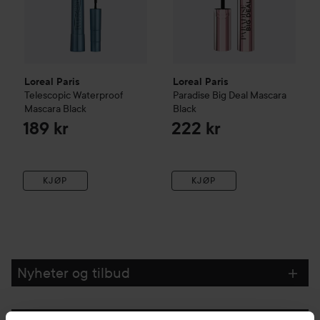
Loreal Paris
Loreal Paris
Telescopic Waterproof
Paradise Big Deal Mascara
Mascara
Black
Black
189 kr
222 kr
KJØP
KJØP
Nyheter og tilbud