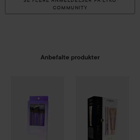
SE FLERE ANMELDELSER PÅ LYKO
COMMUNITY
Anbefalte produkter
Gleeze
Squad Makeup Brush Kit
99 kr
SPONSORED
Loreal Paris
The Big Deal Duo 