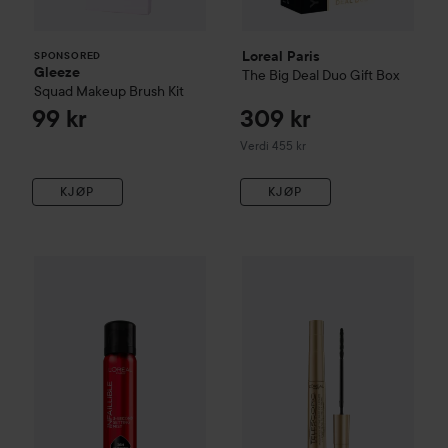
Loreal Paris
SPONSORED
Gleeze
The Big Deal Duo Gift Box
Squad Makeup Brush Kit
99 kr
309 kr
Verdi 455 kr
KJØP
KJØP
WOW-pris
Loreal Paris
Infaillible
WOW-pris
3-Second Setting Mist
Loreal Paris
Telesco
75 ml