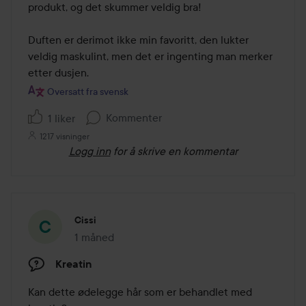
produkt, og det skummer veldig bra!

Duften er derimot ikke min favoritt, den lukter 
veldig maskulint, men det er ingenting man merker 
etter dusjen.
Oversatt fra svensk
Kommenter
1 liker
1217 visninger
Logg inn
for å skrive en kommentar
Cissi
1 måned
Innlegget ble opprettet 1 måned
Kreatin
Kan dette ødelegge hår som er behandlet med 