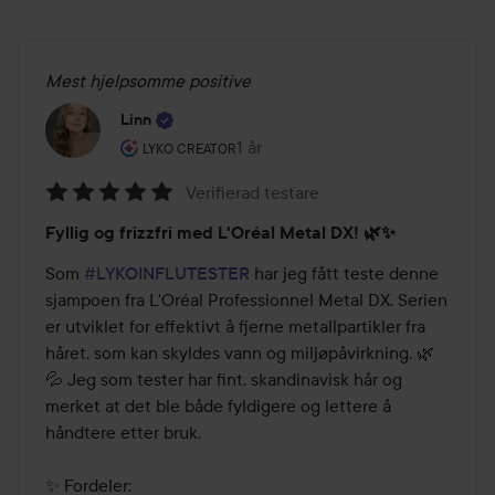
Mest hjelpsomme positive
Linn
Brukerens rolle: Lyko Creator.
1 år
Innlegget ble opprettet 1 år
LYKO CREATOR
Verifierad testare
Vurdering:
Fyllig og frizzfri med L'Oréal Metal DX! 🌿✨
5
av
Som 
#LYKOINFLUTESTER
 har jeg fått teste denne 
5
sjampoen fra L'Oréal Professionnel Metal DX. Serien 
er utviklet for effektivt å fjerne metallpartikler fra 
håret, som kan skyldes vann og miljøpåvirkning. 🌿
💦 Jeg som tester har fint, skandinavisk hår og 
merket at det ble både fyldigere og lettere å 
håndtere etter bruk.

✨ Fordeler:
