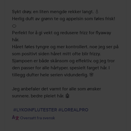
Sykt drøy, en liten mengde rekker langt. 💧

Herlig duft av grønn te og appelsin som føles frisk! 
🍊

Perfekt for å gi vekt og redusere frizz for flyaway 
hår.

Håret føles tyngre og mer kontrollert, noe jeg ser på 
som positivt siden håret mitt ofte blir frizzy. 
Sjampoen er både skånsom og effektiv, og jeg tror 
den passer for alle hårtyper, spesielt farget hår. I 
tillegg dufter hele serien vidunderlig. 🌸

Jeg anbefaler det varmt for alle som ønsker 
sunnere, bedre pleiet hår. 🤖

#LYKOINFLUTESTER
#LOREALPRO
Oversatt fra svensk