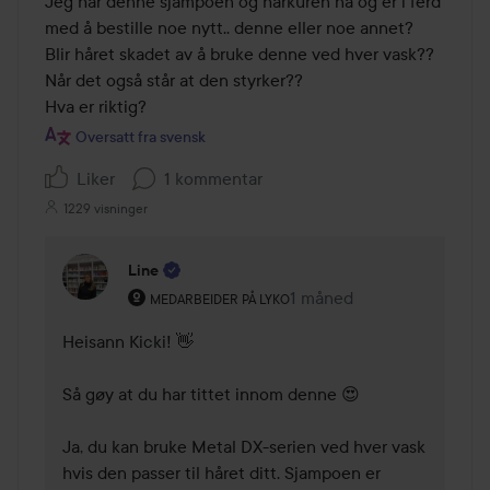
Jeg har denne sjampoen og hårkuren nå og er i ferd 
med å bestille noe nytt.. denne eller noe annet?

Blir håret skadet av å bruke denne ved hver vask??

Når det også står at den styrker??

Hva er riktig?
Oversatt fra svensk
Liker
1 kommentar
1229 visninger
Line
Brukerens rolle: Medarbeider på Lyko.
1 måned
Kommentaren lades 1 må
MEDARBEIDER PÅ LYKO
Heisann Kicki! 👋

Så gøy at du har tittet innom denne 😍

Ja, du kan bruke Metal DX-serien ved hver vask 
hvis den passer til håret ditt. Sjampoen er 