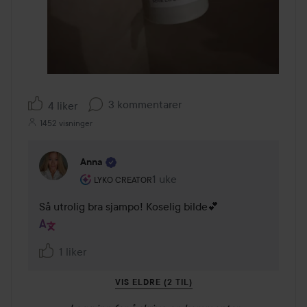
3 kommentarer
4 liker
1452 visninger
Anna
Brukerens rolle: Lyko Creator.
1 uke
Kommentaren lades 1 uke
LYKO CREATOR
Så utrolig bra sjampo! Koselig bilde💕
1 liker
VIS ELDRE (2 TIL)