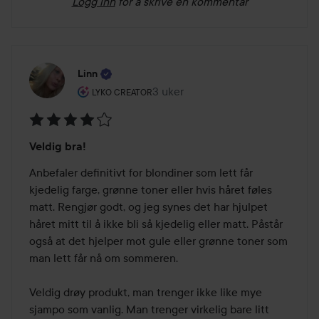
Logg inn
for å skrive en kommentar
Linn
Brukerens rolle: Lyko Creator.
3 uker
Innlegget ble opprettet 3 uker
LYKO CREATOR
Vurdering:
Veldig bra!
4
av
Anbefaler definitivt for blondiner som lett får 
5
kjedelig farge, grønne toner eller hvis håret føles 
matt. Rengjør godt, og jeg synes det har hjulpet 
håret mitt til å ikke bli så kjedelig eller matt. Påstår 
også at det hjelper mot gule eller grønne toner som 
man lett får nå om sommeren.

Veldig drøy produkt, man trenger ikke like mye 
sjampo som vanlig. Man trenger virkelig bare litt 