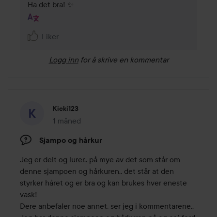
Ha det bra! ✨
Liker
Logg inn
for å skrive en kommentar
Kicki123
1 måned
Innlegget ble opprettet 1 måned
Sjampo og hårkur
Jeg er delt og lurer.. på mye av det som står om 
denne sjampoen og hårkuren.. det står at den 
styrker håret og er bra og kan brukes hver eneste 
vask! 

Dere anbefaler noe annet, ser jeg i kommentarene.. 
