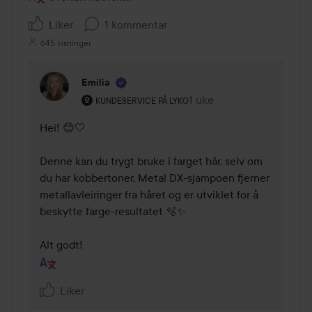
Liker
1 kommentar
645 visninger
Emilia
Brukerens rolle: Kundeservice på Lyko.
1 uke
Kommentaren lades 1 uk
KUNDESERVICE PÅ LYKO
Hei! 😊🤍

Denne kan du trygt bruke i farget hår, selv om 
du har kobbertoner. Metal DX-sjampoen fjerner 
metallavleiringer fra håret og er utviklet for å 
beskytte farge-resultatet 🫧✨

Alt godt!
Liker