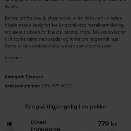
livløst.
Denne profesjonelle shampooen er en del av en komplett
hårpleieserie designet for å nøytralisere metallpartikler og
redusere risikoen for knekte hårstrå. Metal DX-serien bidrar
til å styrke håret mot skader og forhindre fargeendringer.
Dette er den profesjonelle rutinen som nøytraliserer
metaller og motvirker knekte hårstrå, vask etter vask Hele
Les mer
Metal DX-serien er utviklet i samarbeid med profesjonelle
frisører med ekspertise innen farge, balayage og bleking.
Sjampo
Kategori
:
Fordeler:
• Gir 2x mer glans.*
1186-697-0300
Artikkelnummer
:
• Håret gjenvinner sin naturlige glans og ser sunnere og
friskere ut.
Er også tilgjengelig i en pakke
• Beriket med glicoamine og ionene for å nøytralisere
opphopning av metaller som kobber.
• Bidrar til at hårfargen varer lengre.*
L'Oréal
779 kr
• Anbefales etter alle typer profesjonell hårfarging og
Professionnel