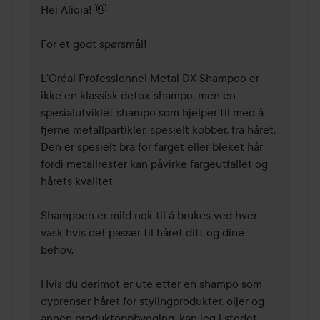
Hei Alicia! 👋

For et godt spørsmål!

L’Oréal Professionnel Metal DX Shampoo er 
ikke en klassisk detox-shampo, men en 
spesialutviklet shampo som hjelper til med å 
fjerne metallpartikler, spesielt kobber, fra håret. 
Den er spesielt bra for farget eller bleket hår 
fordi metallrester kan påvirke fargeutfallet og 
hårets kvalitet.

Shampoen er mild nok til å brukes ved hver 
vask hvis det passer til håret ditt og dine 
behov.

Hvis du derimot er ute etter en shampo som 
dyprenser håret for stylingprodukter, oljer og 
annen produktoppbygging, kan jeg i stedet 