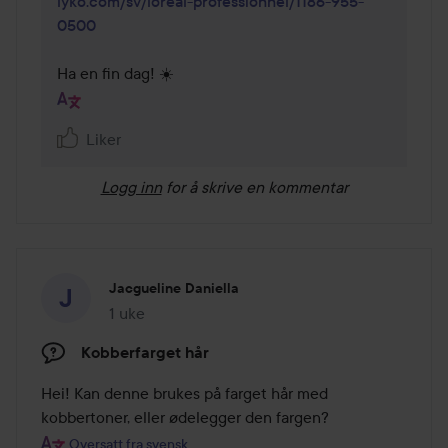
lyko.com/sv/loreal-professionnel/1186-955-
0500
Ha en fin dag! ☀️
Liker
Logg inn
for å skrive en kommentar
Jacgueline Daniella
1 uke
Innlegget ble opprettet 1 uke
Kobberfarget hår
Hei! Kan denne brukes på farget hår med 
kobbertoner, eller ødelegger den fargen?
Oversatt fra svensk