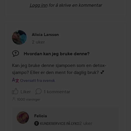
Logg inn
for å skrive en kommentar
Alicia Larsson
2 uker
Innlegget ble opprettet 2 uker
Hvordan kan jeg bruke denne?
Kan jeg bruke denne sjampoen som en detox-
sjampo? Eller er den ment for daglig bruk? 💕
Oversatt fra svensk
Liker
1 kommentar
1000 visninger
Felicia
Brukerens rolle: Kundeservice på Lyko.
2 uker
Kommentaren lades 2 uk
KUNDESERVICE PÅ LYKO