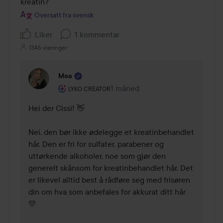
kreatin?
Oversatt fra svensk
Liker
1 kommentar
1346 visninger
Moa
Brukerens rolle: Lyko Creator.
1 måned
Kommentaren lades 1 måned
LYKO CREATOR
Hei der Cissi! 👋 

Nei, den bør ikke ødelegge et kreatinbehandlet 
hår. Den er fri for sulfater, parabener og 
uttørkende alkoholer, noe som gjør den 
generelt skånsom for kreatinbehandlet hår. Det 
er likevel alltid best å rådføre seg med frisøren 
din om hva som anbefales for akkurat ditt hår 
💛
