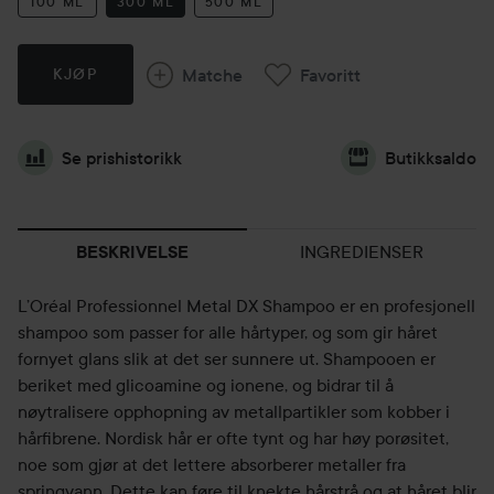
100 ML
300 ML
500 ML
Matche
Favoritt
KJØP
Se prishistorikk
Butikksaldo
INGREDIENSER
BESKRIVELSE
L’Oréal Professionnel Metal DX Shampoo er en profesjonell
shampoo som passer for alle hårtyper, og som gir håret
fornyet glans slik at det ser sunnere ut. Shampooen er
beriket med glicoamine og ionene, og bidrar til å
nøytralisere opphopning av metallpartikler som kobber i
hårfibrene. Nordisk hår er ofte tynt og har høy porøsitet,
noe som gjør at det lettere absorberer metaller fra
springvann. Dette kan føre til knekte hårstrå og at håret blir