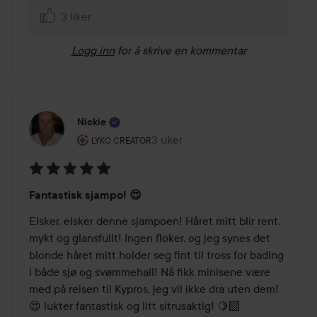
3 liker
Logg inn
for å skrive en kommentar
Nickie
Brukerens rolle: Lyko Creator.
3 uker
Innlegget ble opprettet 3 uker
LYKO CREATOR
Vurdering:
Fantastisk sjampo! 😍
5
av
Elsker, elsker denne sjampoen! Håret mitt blir rent, 
5
mykt og glansfullt! Ingen floker, og jeg synes det 
blonde håret mitt holder seg fint til tross for bading 
i både sjø og svømmehall! Nå fikk minisene være 
med på reisen til Kypros, jeg vil ikke dra uten dem! 
😍 lukter fantastisk og litt sitrusaktig! 🍋‍🟩  