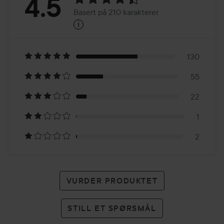
Vurdering:
4.5
Basert på 210 karakterer
i
4.5
Basert
på
130
55
210
22
karakterer
1
2
VURDER PRODUKTET
STILL ET SPØRSMÅL