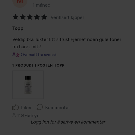
1 måned
Innlegget ble opprettet 1 måned
Verifisert kjøper
Vurdering:
Topp
5
av
Veldig bra, lukter litt sitrus! Fjernet noen gule toner 
5
fra håret mitt!
Oversatt fra svensk
1 PRODUKT I POSTEN TOPP
Liker
Kommenter
1461 visninger
Logg inn
for å skrive en kommentar