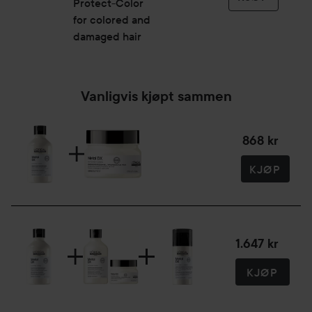
Protect-Color
for colored and
damaged hair
Vanligvis kjøpt sammen
868 kr
KJØP
1.647 kr
KJØP