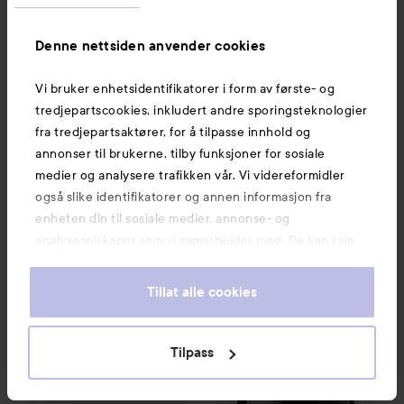
1635 visninger
Logg inn
for å skrive en kommentar
Denne nettsiden anvender cookies
Vi bruker enhetsidentifikatorer i form av første- og
VIS ALLE (144 TIL)
tredjepartscookies, inkludert andre sporingsteknologier
fra tredjepartsaktører, for å tilpasse innhold og
annonser til brukerne, tilby funksjoner for sosiale
medier og analysere trafikken vår. Vi videreformidler
også slike identifikatorer og annen informasjon fra
enheten din til sosiale medier, annonse- og
analyseselskaper som vi samarbeider med. De kan i sin
Anbefalte produkter
tur kombinere denne informasjonen med annen
informasjon som du har oppgitt eller som de har samlet
Tillat alle cookies
inn når du har benyttet tjenestene deres. Du godtar
Waterclouds
Repair Hairbutter
L'Oréal Professionnel
250 ml
Metal D
299 kr
SPONSORED
våre cookies ved å fortsette å bruke nettsiden vår. For
informasjon om hvordan du kan endre innstillingene for
Tilpass
cookies, se vår Cookie Policy.