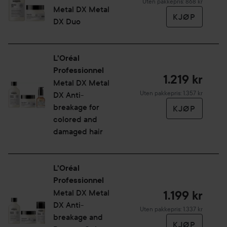
Uten pakkepris: 868 kr
bleking.
Metal DX
Metal
KJØP
• En profesjonell shampoo som inngår i en komplett
DX Duo
hårpleieserie utviklet for å rense ut metallpartikler.
L'Oréal
*Instrumentell test etter bruk av Metal DX Shampoo +
Professionnel
Maske.
1.219 kr
Metal DX
Metal
Uten pakkepris: 1.357 kr
DX Anti-
breakage for
Bruk:
KJØP
colored and
Påfør jevnt i vått hår. Skum opp, til et lett skum oppstår.
damaged hair
Skyll ut. Fortsett med Anti-deposit protector system
hårmaske. Forholdsregler ved Skyll straks med rikelig vann
ved kontakt med øynene.
L'Oréal
Professionnel
300 ml
Metal DX
Metal
1.199 kr
DX Anti-
Uten pakkepris: 1.337 kr
breakage and
KJØP