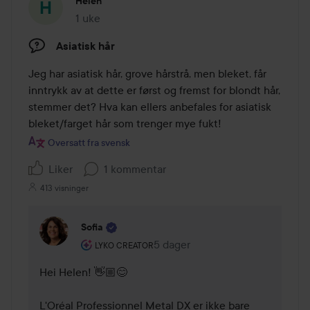
Helen
1 uke
Innlegget ble opprettet 1 uke
Asiatisk hår
Jeg har asiatisk hår, grove hårstrå, men bleket, får 
inntrykk av at dette er først og fremst for blondt hår, 
stemmer det? Hva kan ellers anbefales for asiatisk 
Oversatt fra svensk
Liker
1 kommentar
413 visninger
Sofia
Brukerens rolle: Lyko Creator.
5 dager
Kommentaren lades 5 dager
LYKO CREATOR
Hei Helen! 👋🏼😊

L'Oréal Professionnel Metal DX er ikke bare 