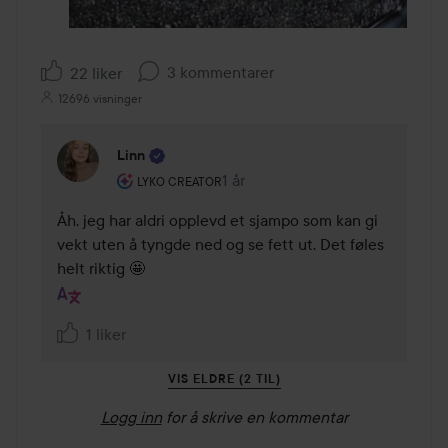
3 kommentarer
22 liker
12696 visninger
Linn
Brukerens rolle: Lyko Creator.
1 år
Kommentaren lades 1 år
LYKO CREATOR
Åh, jeg har aldri opplevd et sjampo som kan gi 
vekt uten å tyngde ned og se fett ut. Det føles 
helt riktig 🤩
1 liker
VIS ELDRE (2 TIL)
Logg inn
for å skrive en kommentar