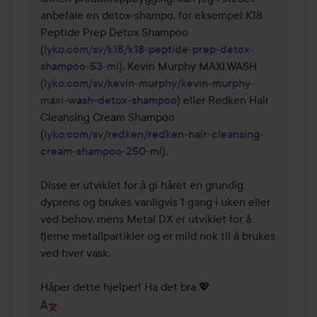
anbefale en detox-shampo, for eksempel K18 
Peptide Prep Detox Shampoo 
(
lyko.com/sv/k18/k18-peptide-prep-detox-
shampoo-53-ml
), Kevin Murphy MAXI.WASH 
(
lyko.com/sv/kevin-murphy/kevin-murphy-
maxi-wash-detox-shampoo
) eller Redken Hair 
Cleansing Cream Shampoo 
(
lyko.com/sv/redken/redken-hair-cleansing-
cream-shampoo-250-ml
).

Disse er utviklet for å gi håret en grundig 
dyprens og brukes vanligvis 1 gang i uken eller 
ved behov, mens Metal DX er utviklet for å 
fjerne metallpartikler og er mild nok til å brukes 
ved hver vask.

Håper dette hjelper! Ha det bra 💖