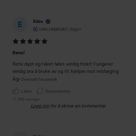
Ebba
Brukerens rolle: Lyko Creator.
3 dager
Innlegget ble opprettet 3 dager
LYKO CREATOR
Vurdering:
Rens!
5
av
Rens dypt og håret føles veldig friskt! Fungerer 
5
veldig bra å bruke av og til, hjelper mot misfarging 
Oversatt fra svensk
Liker
Kommenter
298 visninger
Logg inn
for å skrive en kommentar