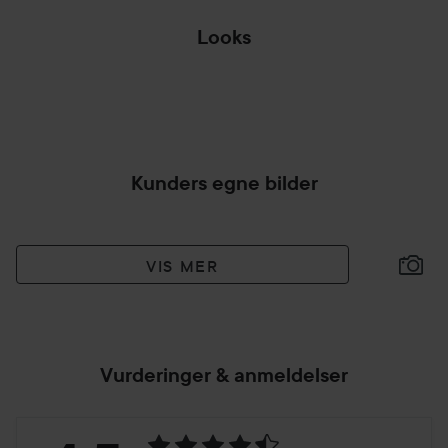
Looks
UNXOXING
UTRO
HOPP OVER SEKSJON
Kunders egne bilder
VIS MER
Vurderinger & anmeldelser