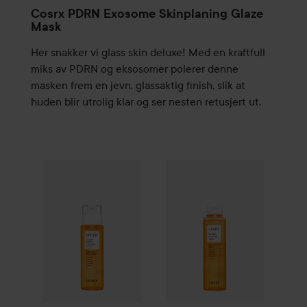
Cosrx PDRN Exosome Skinplaning Glaze
Mask
Her snakker vi glass skin deluxe! Med en kraftfull
miks av PDRN og eksosomer polerer denne
masken frem en jevn, glassaktig finish, slik at
huden blir utrolig klar og ser nesten retusjert ut.
COSRX
5 PDRN Collagen Intense Vitalizing Serum
COSRX
5 PDRN B5 Vital Soot
100 m