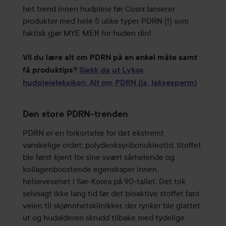
het trend innen hudpleie før Cosrx lanserer
produkter med hele 5 ulike typer PDRN (!) som
faktisk gjør MYE MER for huden din!
Vil du lære alt om PDRN på en enkel måte samt
få produktips?
Sjekk da ut Lykos
hudpleieleksikon: Alt om PDRN (ja, laksesperm)
Den store PDRN-trenden
PDRN er en forkortelse for det ekstremt
vanskelige ordet: polydeoksyribonukleotid. Stoffet
ble først kjent for sine svært sårhelende og
kollagenboostende egenskaper innen
helsevesenet i Sør-Korea på 90-tallet. Det tok
selvsagt ikke lang tid før det bioaktive stoffet fant
veien til skjønnhetsklinikker, der rynker ble glattet
ut og hudalderen skrudd tilbake med tydelige