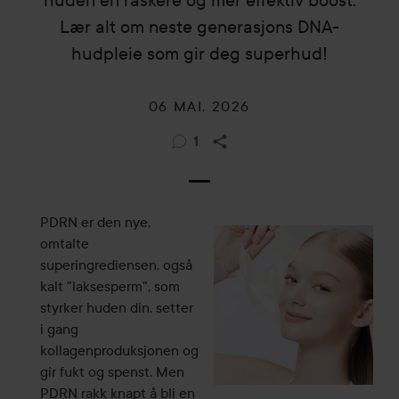
huden en raskere og mer effektiv boost.
Lær alt om neste generasjons DNA-
hudpleie som gir deg superhud!
06 MAI, 2026
1
PDRN er den nye,
omtalte
superingrediensen, også
kalt "laksesperm", som
styrker huden din, setter
i gang
kollagenproduksjonen og
gir fukt og spenst. Men
PDRN rakk knapt å bli en