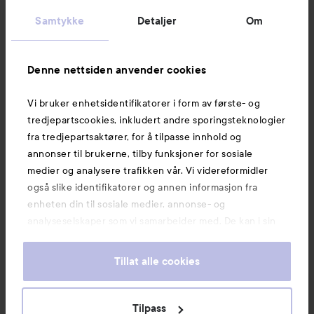
Kundeservice
Samtykke
Detaljer
Om
Informasjon
Denne nettsiden anvender cookies
Vi bruker enhetsidentifikatorer i form av første- og
Også av interesse
tredjepartscookies, inkludert andre sporingsteknologier
fra tredjepartsaktører, for å tilpasse innhold og
annonser til brukerne, tilby funksjoner for sosiale
medier og analysere trafikken vår. Vi videreformidler
også slike identifikatorer og annen informasjon fra
enheten din til sosiale medier, annonse- og
analyseselskaper som vi samarbeider med. De kan i sin
tur kombinere denne informasjonen med annen
informasjon som du har oppgitt eller som de har samlet
Tillat alle cookies
inn når du har benyttet tjenestene deres. Du godtar
våre cookies ved å fortsette å bruke nettsiden vår. For
informasjon om hvordan du kan endre innstillingene for
Tilpass
Copyright 2026