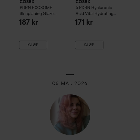
COSRX
COSRX
PDRN EXOSOME
5 PDRN Hyaluronic
Skinplaning Glaze
Acid Vital Hydrating
Mask
50 ml
Hydrogel Mask
34 g
187 kr
171 kr
KJØP
KJØP
06 MAI, 2026