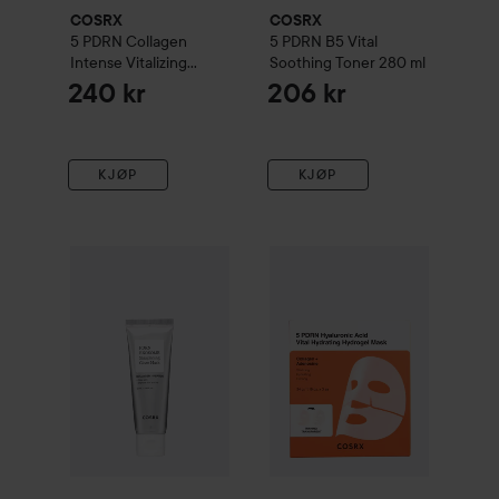
COSRX
COSRX
5 PDRN Collagen
5 PDRN B5 Vital
Intense Vitalizing
Soothing Toner
280 ml
Serum
100 ml
240 kr
206 kr
KJØP
KJØP
COSRX
PDRN EXOSOME Skinplaning Glaze Mask
COSRX
5 PDRN Hyaluronic Aci
50 ml