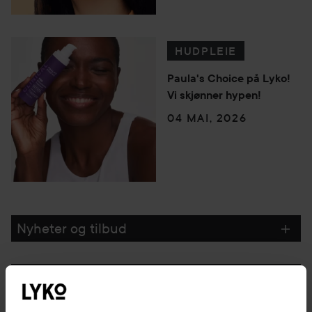
HUDPLEIE
Paula's Choice på Lyko!
Vi skjønner hypen!
04 MAI, 2026
Nyheter og tilbud
Følg oss