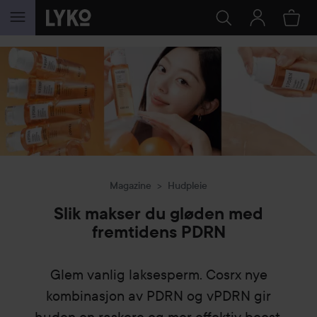
GÅ TIL INNHOLD
Magazine
Hudpleie
Slik makser du gløden med
fremtidens PDRN
Glem vanlig laksesperm. Cosrx nye
kombinasjon av PDRN og vPDRN gir