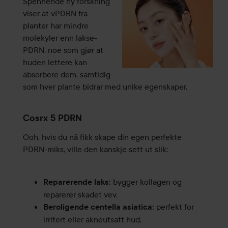
Spennende ny forskning
viser at vPDRN fra
planter har mindre
molekyler enn lakse-
PDRN, noe som gjør at
huden lettere kan
absorbere dem, samtidig
som hver plante bidrar med unike egenskaper.
Cosrx 5 PDRN
Ooh, hvis du nå fikk skape din egen perfekte
PDRN-miks, ville den kanskje sett ut slik:
bygger kollagen og
Reparerende laks:
reparerer skadet vev.
perfekt for
Beroligende centella asiatica:
irritert eller akneutsatt hud.