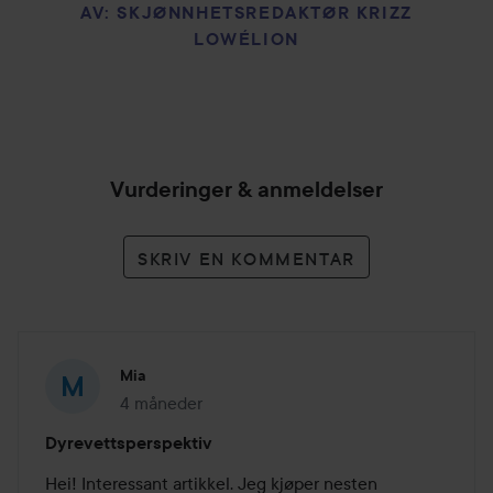
AV: SKJØNNHETSREDAKTØR KRIZZ
LOWÉLION
Vurderinger & anmeldelser
SKRIV EN KOMMENTAR
Mia
4 måneder
Innlegget ble opprettet 4 måneder
Dyrevettsperspektiv
Hei! Interessant artikkel. Jeg kjøper nesten 