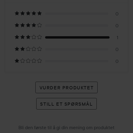
3
Basert
på
0
0
1
1
karakter
0
0
VURDER PRODUKTET
STILL ET SPØRSMÅL
Bli den første til å gi din mening om produktet