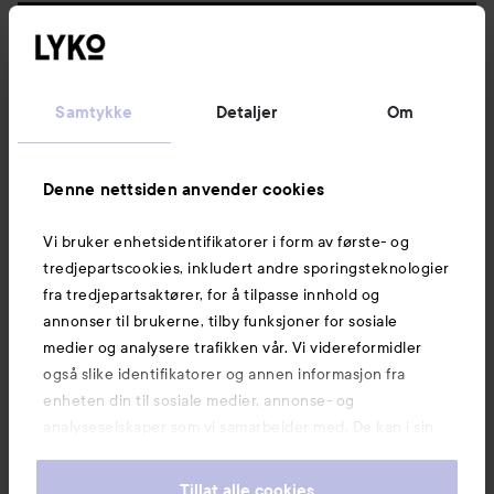
Følg oss
Kundeservice
Samtykke
Detaljer
Om
Informasjon
Denne nettsiden anvender cookies
Vi bruker enhetsidentifikatorer i form av første- og
Også av interesse
tredjepartscookies, inkludert andre sporingsteknologier
fra tredjepartsaktører, for å tilpasse innhold og
annonser til brukerne, tilby funksjoner for sosiale
medier og analysere trafikken vår. Vi videreformidler
også slike identifikatorer og annen informasjon fra
enheten din til sosiale medier, annonse- og
analyseselskaper som vi samarbeider med. De kan i sin
tur kombinere denne informasjonen med annen
informasjon som du har oppgitt eller som de har samlet
Tillat alle cookies