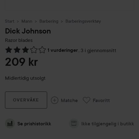
Start
Mann
Barbering
Barberingsverktøy
Dick Johnson
Razor blades
1 vurderinger
,
3 i gjennomsnitt
Gå til Vurderinger & anmeldelser
209 kr
Midlertidig utsolgt
Matche
Favoritt
OVERVÅKE
Se prishistorikk
Ikke tilgjengelig i butikk