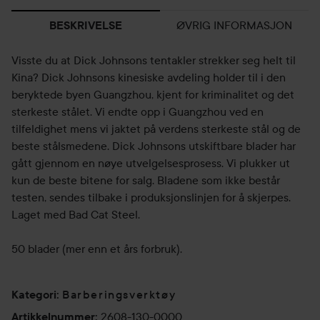
ØVRIG INFORMASJON
BESKRIVELSE
Visste du at Dick Johnsons tentakler strekker seg helt til
Kina? Dick Johnsons kinesiske avdeling holder til i den
beryktede byen Guangzhou, kjent for kriminalitet og det
sterkeste stålet. Vi endte opp i Guangzhou ved en
tilfeldighet mens vi jaktet på verdens sterkeste stål og de
beste stålsmedene. Dick Johnsons utskiftbare blader har
gått gjennom en nøye utvelgelsesprosess. Vi plukker ut
kun de beste bitene for salg. Bladene som ikke består
testen, sendes tilbake i produksjonslinjen for å skjerpes.
Laget med Bad Cat Steel.
50 blader (mer enn et års forbruk).
Barberingsverktøy
Kategori
:
2608-130-0000
Artikkelnummer
: