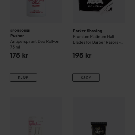
Parker Shaving
SPONSORED
Pusher
Premium Platinum Half
Antiperspirant Deo Roll-on
Blades for Barber Razors -
75 ml
100 Ct. (1 x 100)
175 kr
195 kr
KJØP
KJØP
Depend
Everyday Eye
Facial and Eyebrow Razor
Dick Johnson
Excuse My Fre
89 kr