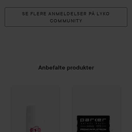
SE FLERE ANMELDELSER PÅ LYKO
COMMUNITY
Anbefalte produkter
Pusher
Antiperspirant Deo Roll-on
Parker Shaving
75 ml
Premium Platin
175 kr
SPONSORED