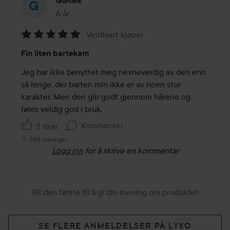
Gunleik
6 år
Innlegget ble opprettet 6 år
Verifisert kjøper
Vurdering:
Fin liten bartekam
5
av
Jeg har ikke benyttet meg nevneverdig av den enn 
5
så lenge, der barten min ikke er av noen stor 
karakter. Men den glir godt gjennom hårene og 
føles veldig god i bruk.
Kommenter
2 liker
249 visninger
Logg inn
for å skrive en kommentar
Bli den første til å gi din mening om produktet
SE FLERE ANMELDELSER PÅ LYKO