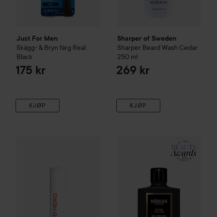
Just For Men
Sharper of Sweden
Skägg- & Bryn färg
Real
Sharper Beard Wash Cedar
Black
250 ml
175 kr
269 kr
KJØP
KJØP
Copenhagen Grooming
Beard
The Beard Hero
Nõberu of Sweden
50 ml
Beard Oil 
275 kr