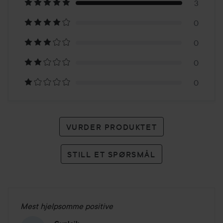
på
3
0
3
0
karakterer
0
0
VURDER PRODUKTET
STILL ET SPØRSMÅL
Mest hjelpsomme positive