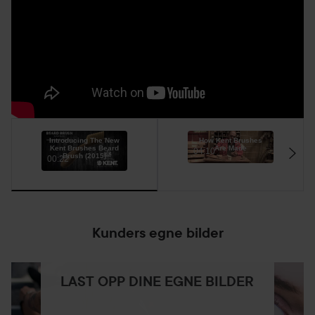
Introducing The New
How Kent Brushes
Kent Brushes Beard
Are Made
04:10
Brush (2015)
00:22
Kunders egne bilder
LAST OPP DINE EGNE BILDER