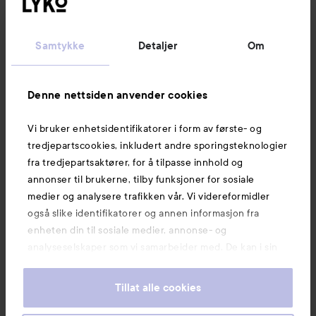
Kundeservice
Samtykke
Detaljer
Om
Informasjon
Denne nettsiden anvender cookies
Vi bruker enhetsidentifikatorer i form av første- og
Også av interesse
tredjepartscookies, inkludert andre sporingsteknologier
fra tredjepartsaktører, for å tilpasse innhold og
annonser til brukerne, tilby funksjoner for sosiale
medier og analysere trafikken vår. Vi videreformidler
også slike identifikatorer og annen informasjon fra
enheten din til sosiale medier, annonse- og
analyseselskaper som vi samarbeider med. De kan i sin
tur kombinere denne informasjonen med annen
informasjon som du har oppgitt eller som de har samlet
Tillat alle cookies
inn når du har benyttet tjenestene deres. Du godtar
våre cookies ved å fortsette å bruke nettsiden vår. For