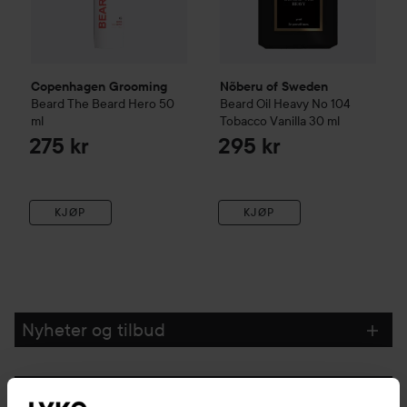
Copenhagen Grooming
Nõberu of Sweden
Beard
The Beard Hero
50
Beard Oil Heavy No 104
ml
Tobacco Vanilla
30 ml
275 kr
295 kr
KJØP
KJØP
Nyheter og tilbud
Følg oss