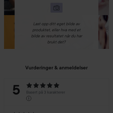
Last opp ditt eget bilde av
produktet, eller hva med et
bilde av resultatet når du har
brukt det?
Vurderinger & anmeldelser
Vurdering:
5
Basert på 3 karakterer
i
5
Basert