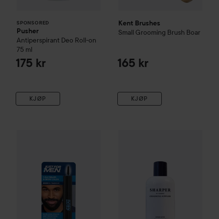
Kent Brushes
SPONSORED
Pusher
Small Grooming Brush Boar
Antiperspirant Deo Roll-on
75 ml
175 kr
165 kr
KJØP
KJØP
Just For Men
Skägg- & Bryn färg
Sharper of Sweden
Real Black
Sharper B
175 kr