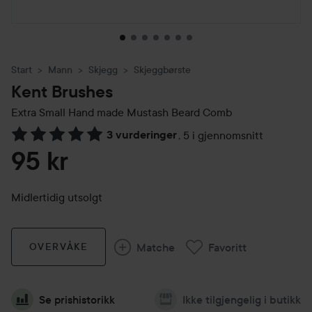
Start
Mann
Skjegg
Skjeggbørste
Kent Brushes
Extra Small Hand made Mustash Beard Comb
3 vurderinger
,
5 i gjennomsnitt
Gå til Vurderinger & anmeldelser
95 kr
Midlertidig utsolgt
Matche
Favoritt
OVERVÅKE
Se prishistorikk
Ikke tilgjengelig i butikk