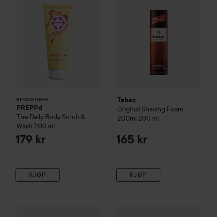
Tabac
SPONSORED
PREPPd
Original Shaving Foam
The Daily Body Scrub &
200ml
200 ml
Wash
200 ml
179 kr
165 kr
KJØP
KJØP
Tabac
Original Edc
100 ml
Nõberu of Sweden
Shaving S
375 kr