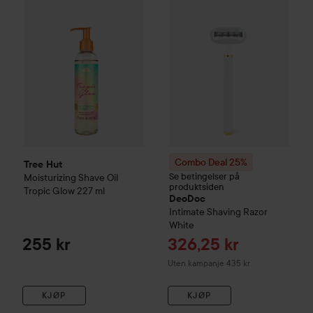
Combo Deal 25%
Tree Hut
Se betingelser på
Moisturizing Shave Oil
produktsiden
Tropic Glow
227 ml
DeoDoc
Intimate Shaving Razor
White
Tilbudspris
255 kr
326,25 kr
Uten kampanje 435 kr
KJØP
KJØP