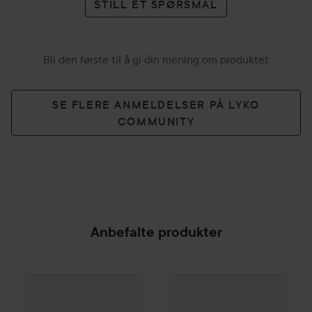
STILL ET SPØRSMÅL
Bli den første til å gi din mening om produktet
SE FLERE ANMELDELSER PÅ LYKO
COMMUNITY
Anbefalte produkter
PREPPd
The Daily Body Scrub & Wash
Tabac
Original Shaving Foam
200 ml
179 k
SPONSORED