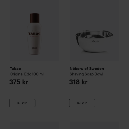
Tabac
Nõberu of Sweden
Original Edc
100 ml
Shaving Soap Bowl
375 kr
318 kr
KJØP
KJØP
Tree Hut
Moisturizing Shave Oil Tropic Glow
227 ml
255 kr
Combo Deal 25%
DeoDoc
Inti