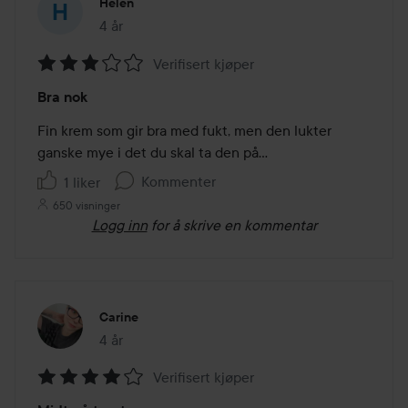
Helén
4 år
Innlegget ble opprettet 4 år
Verifisert kjøper
Vurdering:
Bra nok
3
av
Fin krem som gir bra med fukt, men den lukter 
5
ganske mye i det du skal ta den på…
Kommenter
1 liker
650 visninger
Logg inn
for å skrive en kommentar
Carine
4 år
Innlegget ble opprettet 4 år
Verifisert kjøper
Vurdering: