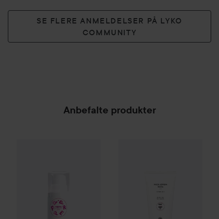
SE FLERE ANMELDELSER PÅ LYKO
COMMUNITY
Anbefalte produkter
PREPPd
The Instant Glow Day Cream
Maria Åkerberg
Face Lotion M
50 ml
299 kr
SPONSORED