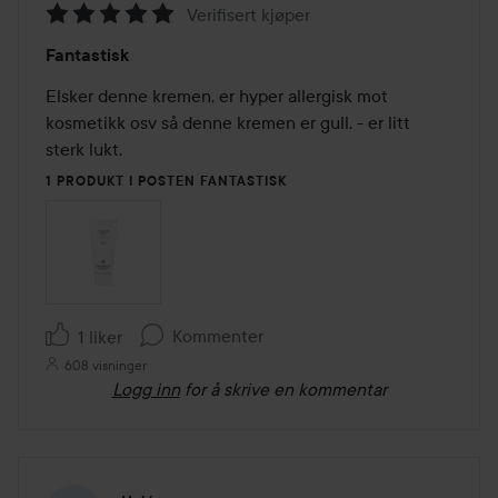
Verifisert kjøper
Vurdering:
Fantastisk
5
av
Elsker denne kremen, er hyper allergisk mot 
5
kosmetikk osv så denne kremen er gull. - er litt 
sterk lukt.
1 PRODUKT I POSTEN FANTASTISK
Kommenter
1 liker
608 visninger
Logg inn
for å skrive en kommentar