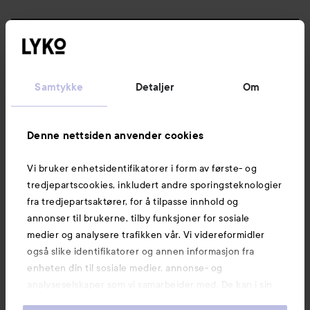
Følg oss
Kundeservice
Samtykke
Detaljer
Om
Informasjon
Denne nettsiden anvender cookies
Vi bruker enhetsidentifikatorer i form av første- og
Også av interesse
tredjepartscookies, inkludert andre sporingsteknologier
fra tredjepartsaktører, for å tilpasse innhold og
annonser til brukerne, tilby funksjoner for sosiale
medier og analysere trafikken vår. Vi videreformidler
også slike identifikatorer og annen informasjon fra
enheten din til sosiale medier, annonse- og
analyseselskaper som vi samarbeider med. De kan i sin
tur kombinere denne informasjonen med annen