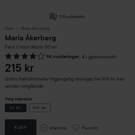
3 Kundebilder
Start
Maria Åkerberg
Maria Åkerberg
Face Lotion Moist
50 ml
94 vurderinger
,
4 i gjennomsnitt
Gå til Vurderinger & anmeldelser
215 kr
Gratis fraktalternativ tilgjengelig ved kjøp fra 300 kr, kan
sendes omgående
Velg størrelse
50 ML
100 ML
Matche
Favoritt
KJØP