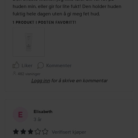
5
huden min, eller gir for lite fukt! Den holder huden 
fuktig hele dagen uten å gi meg fet hud.
1 PRODUKT I POSTEN FAVORITT!
Liker
Kommenter
482 visninger
Logg inn
for å skrive en kommentar
Elisabeth
3 år
Innlegget ble opprettet 3 år
Verifisert kjøper