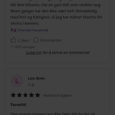
blir ikke klissete. Har en god duft som utvikler seg. 
Noen ganger har den ikke vært helt tilstrekkelig 
med fett og fuktighet, så jeg har måttet tilsette litt 
ekstra i kremen.
Oversatt fra svensk
Kommenter
2 liker
1425 visninger
Logg inn
for å skrive en kommentar
Linn Sirén
3 år
Innlegget ble opprettet 3 år
Verifisert kjøper
Vurdering:
Favoritt!
5
av
Den eneste kremen jeg ikke føler blir for fet på 