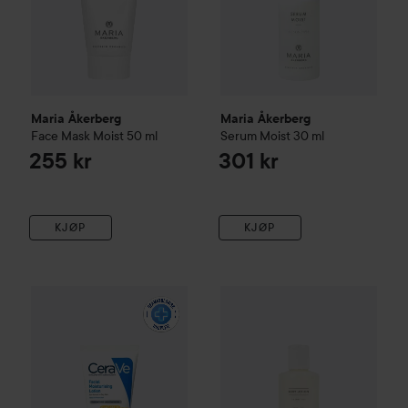
Maria Åkerberg
Maria Åkerberg
Face Mask Moist
50 ml
Serum Moist
30 ml
255 kr
301 kr
KJØP
KJØP
WOW-pris
CeraVe
Facial Moisturising Lotion SPF30
Maria Åkerberg
Body Lotion
52 ml
2
145