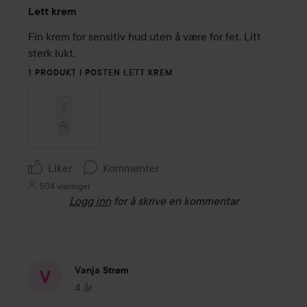
Vurdering:
Lett krem
3
av
Fin krem for sensitiv hud uten å være for fet. Litt 
5
sterk lukt. 
1 PRODUKT I POSTEN LETT KREM
Liker
Kommenter
504 visninger
Logg inn
for å skrive en kommentar
Vanja Strøm
4 år
Innlegget ble opprettet 4 år