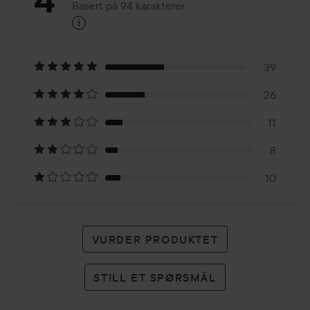
Basert på 94 karakterer
i
4
Basert
på
39
26
94
11
karakterer
8
10
VURDER PRODUKTET
STILL ET SPØRSMÅL