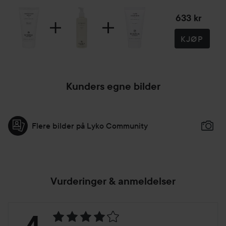
633 kr
KJØP
Kunders egne bilder
Flere bilder på Lyko Community
Vurderinger & anmeldelser
Vurdering:
4