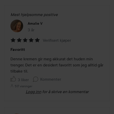
Mest hjelpsomme positive
Amalie V
3 år
Innlegget ble opprettet 3 år
Verifisert kjøper
Vurdering:
Favoritt
5
av
Denne kremen gir meg akkurat det huden min 
5
trenger. Det er en desidert favoritt som jeg alltid går 
tilbake til.
Kommenter
3 liker
517 visninger
Logg inn
for å skrive en kommentar