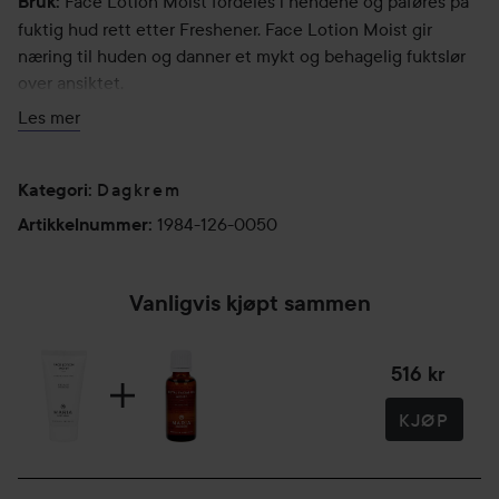
Face Lotion Moist fordeles i hendene og påføres på
Bruk:
fuktig hud rett etter Freshener. Face Lotion Moist gir
næring til huden og danner et mykt og behagelig fuktslør
over ansiktet.
Les mer
Face Lotion Moist skal ikke brukes rundt øynene.
Bruk Coldpressed Jojoba Oil under Face Lotion Moist for å
Dagkrem
Kategori
:
ytterligere forsterke effekten på tørr hud.
1984-126-0050
Artikkelnummer
:
Selvkonserverende.
50 ml
Vanligvis kjøpt sammen
516 kr
KJØP