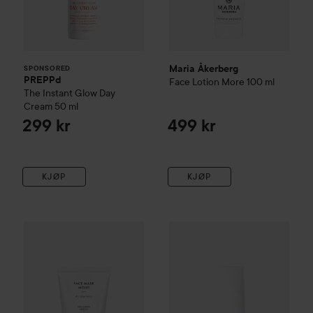
Maria Åkerberg
SPONSORED
PREPPd
Face Lotion More
100 ml
The Instant Glow Day
Cream
50 ml
299 kr
499 kr
KJØP
KJØP
Maria Åkerberg
Face Mask Moist
Maria Åkerberg
50 ml
Serum Moist
3
255 kr