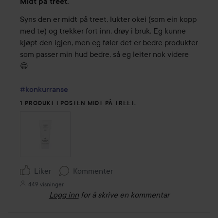
Midt på treet.
4
av
Syns den er midt på treet, lukter okei (som ein kopp 
5
med te) og trekker fort inn, drøy i bruk. Eg kunne 
kjøpt den igjen, men eg føler det er bedre produkter 
som passer min hud bedre, så eg leiter nok videre 
😄

#konkurranse
1 PRODUKT I POSTEN MIDT PÅ TREET.
Liker
Kommenter
449 visninger
Logg inn
for å skrive en kommentar