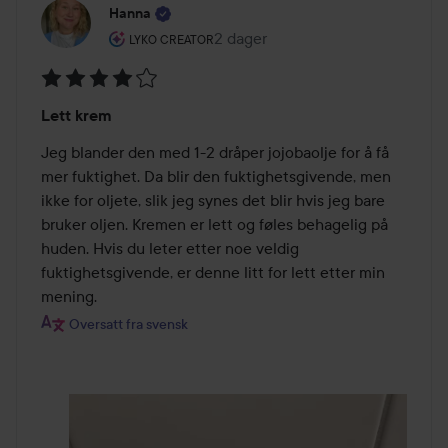
Hanna
Brukerens rolle: Lyko Creator.
2 dager
Innlegget ble opprettet 2 dager
LYKO CREATOR
Vurdering:
Lett krem
4
av
Jeg blander den med 1-2 dråper jojobaolje for å få 
5
mer fuktighet. Da blir den fuktighetsgivende, men 
ikke for oljete, slik jeg synes det blir hvis jeg bare 
bruker oljen. Kremen er lett og føles behagelig på 
huden. Hvis du leter etter noe veldig 
fuktighetsgivende, er denne litt for lett etter min 
mening.
Oversatt fra svensk