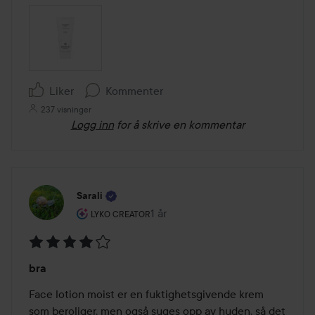
Liker
Kommenter
237 visninger
Logg inn
for å skrive en kommentar
Sarali
Brukerens rolle: Lyko Creator.
1 år
Innlegget ble opprettet 1 år
LYKO CREATOR
Vurdering:
bra
4
av
Face lotion moist er en fuktighetsgivende krem 
5
som beroliger, men også suges opp av huden, så det 