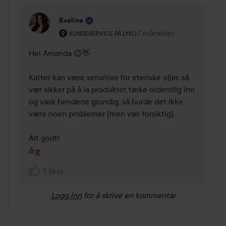
Evelina
Brukerens rolle: Kundeservice på Lyko.
7 måneder
Kommentaren lades 7 må
KUNDESERVICE PÅ LYKO
Hei Amanda 😊👋 

Katter kan være sensitive for eteriske oljer, så 
vær sikker på å la produktet tørke ordentlig inn 
og vask hendene grundig, så burde det ikke 
være noen problemer (men vær forsiktig). 

Alt godt!
1 liker
Logg inn
for å skrive en kommentar