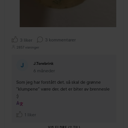
3 kommentarer
3 liker
2857 visninger
J.Torebrink
6 måneder
Kommentaren lades 6 måneder
Som jeg har forstått det, så skal de grønne 
"klumpene" være der, det er biter av brennesle 
:)
1 liker
VIS ELDRE (2 TIL)