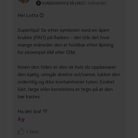
Brukerens rolle: Kundeservice på Lyko.
2 måneder
Kommentaren lades 2 m
KUNDESERVICE PÅ LYKO
Hei Lotta 😊 

Supertips! Se etter symbolet med en åpen 
krukke (PAO) på flasken – der står det hvor 
mange måneder den er holdbar etter åpning, 
for eksempel 6M eller 12M. 

Innen den tiden er den ok hvis du oppbevarer 
den kjølig, unngår direkte sol/varme, lukker den 
ordentlig og ikke kontaminerer tuten. Endret 
lukt, farge eller konsistens er tegn på at den 
bør kastes.

Ha det bra! 💛
1 liker