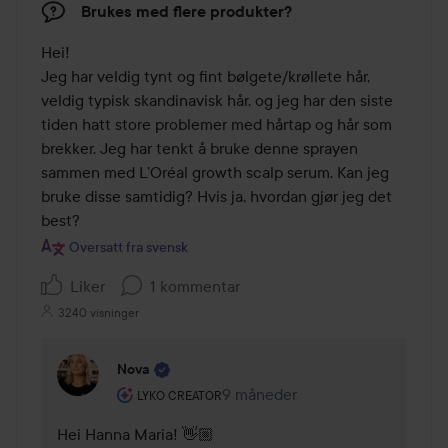
Brukes med flere produkter?
Hei! 

Jeg har veldig tynt og fint bølgete/krøllete hår, 
veldig typisk skandinavisk hår, og jeg har den siste 
tiden hatt store problemer med hårtap og hår som 
brekker. Jeg har tenkt å bruke denne sprayen 
sammen med L’Oréal growth scalp serum. Kan jeg 
bruke disse samtidig? Hvis ja, hvordan gjør jeg det 
best?
Oversatt fra svensk
Liker
1 kommentar
3240 visninger
Nova
Brukerens rolle: Lyko Creator.
9 måneder
Kommentaren lades 9 måneder
LYKO CREATOR
Hei Hanna Maria! 👋🏼
