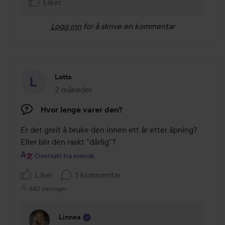
Liker
Logg inn
for å skrive en kommentar
Lotta
2 måneder
Innlegget ble opprettet 2 måneder
Hvor lenge varer den?
Er det greit å bruke den innen ett år etter åpning? 
Eller blir den raskt "dårlig"?
Oversatt fra svensk
Liker
1 kommentar
640 visninger
Linnea