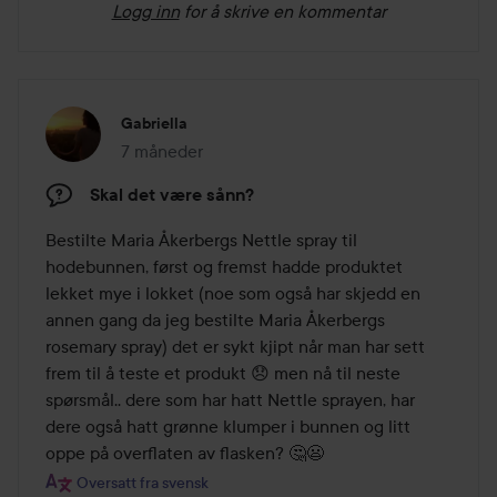
Logg inn
for å skrive en kommentar
Gabriella
7 måneder
Innlegget ble opprettet 7 måneder
Skal det være sånn?
Bestilte Maria Åkerbergs Nettle spray til 
hodebunnen, først og fremst hadde produktet 
lekket mye i lokket (noe som også har skjedd en 
annen gang da jeg bestilte Maria Åkerbergs 
rosemary spray) det er sykt kjipt når man har sett 
frem til å teste et produkt 😞 men nå til neste 
spørsmål.. dere som har hatt Nettle sprayen, har 
dere også hatt grønne klumper i bunnen og litt 
oppe på overflaten av flasken? 🤔😦
Oversatt fra svensk