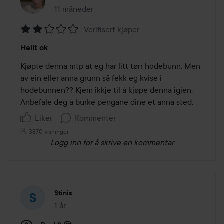
11 måneder
Innlegget ble opprettet 11 måneder
Verifisert kjøper
Vurdering:
Heilt ok
2
av
Kjøpte denna mtp at eg har litt tørr hodebunn. Men 
5
av ein eller anna grunn så fekk eg kvise i 
hodebunnen?? Kjem ikkje til å kjøpe denna igjen. 
Anbefale deg å burke pengane dine et anna sted.
Liker
Kommenter
3870 visninger
Logg inn
for å skrive en kommentar
Stinis
1 år
Innlegget ble opprettet 1 år