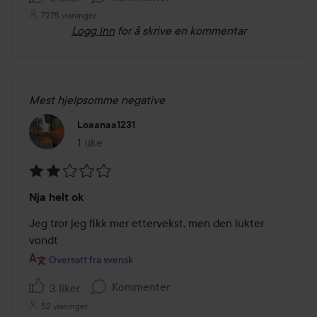
7275 visninger
Logg inn
for å skrive en kommentar
Mest hjelpsomme negative
Loaanaa1231
1 uke
Innlegget ble opprettet 1 uke
Vurdering:
Nja helt ok
2
av
Jeg tror jeg fikk mer ettervekst, men den lukter 
5
vondt
Oversatt fra svensk
Kommenter
3 liker
52 visninger