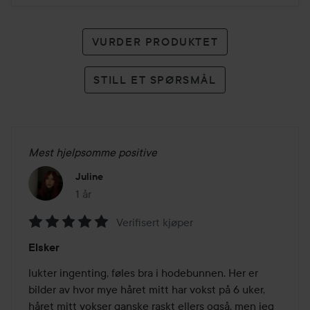
VURDER PRODUKTET
STILL ET SPØRSMÅL
Mest hjelpsomme positive
Juline
1 år
Innlegget ble opprettet 1 år
Verifisert kjøper
Vurdering:
Elsker
5
av
lukter ingenting, føles bra i hodebunnen. Her er 
5
bilder av hvor mye håret mitt har vokst på 6 uker, 
håret mitt vokser ganske raskt ellers også, men jeg 