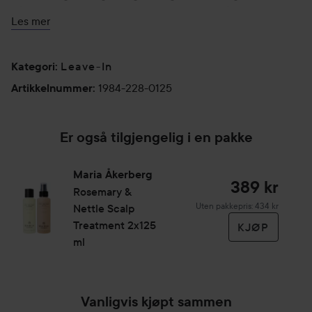
håret eller hodebunnen fet, du kan spraye på hodebunnen
Les mer
uansett om du har stylet håret eller ikke.
Selvkonserverende.
Leave-In
Kategori
:
125 ml
1984-228-0125
Artikkelnummer
:
Er også tilgjengelig i en pakke
Maria Åkerberg
389 kr
Rosemary &
Uten pakkepris: 434 kr
Nettle Scalp
Treatment 2x125
KJØP
ml
Vanligvis kjøpt sammen