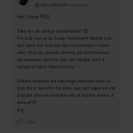
Brukerens rolle: Lyko Creator.
5 måneder
Kommentaren lades 5 måneder
LYKO CREATOR
Hei Celine 👋😊

Takk for din ærlige anmeldelse! 😊 

For å få mer ut av Scalp Treatment Nettle kan 
det være lurt å bruke den konsekvent i noen 
uker. Hvis du sprayer direkte på hodebunnen 
og masserer det inn, kan det hjelpe med å 
unngå at håret føles fettete ✨

Duften kommer fra naturlige eteriske oljer, så 
hvis du er sensitiv for slike, kan det være en idé 
å bruke den om kvelden slik at duften rekker å 
avta 🌿🩷
Liker