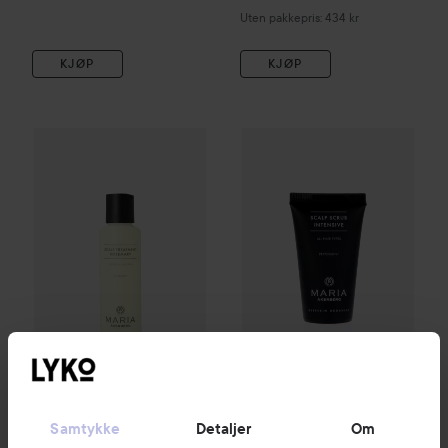
Uten pakkepris: 434 kr
KJØP
KJØP
Maria Åkerberg
Scalp Treatment Rosemary
Maria Åkerberg
125 ml
Scalp Scrub In
189 kr
Maria Åkerberg
Maria Åkerberg
Scalp Treatment Rosemary
Scalp Scrub Intensive
30 ml
125 ml
Samtykke
Detaljer
Om