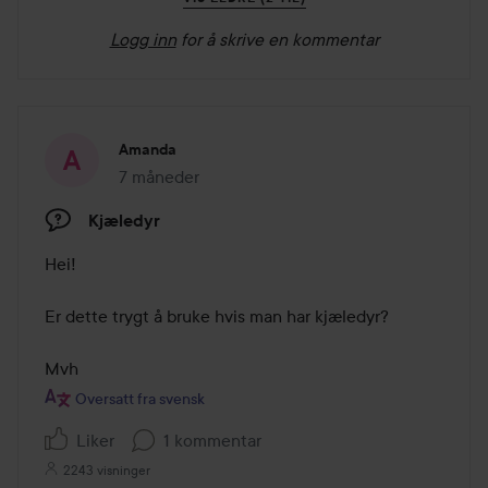
Logg inn
for å skrive en kommentar
Amanda
7 måneder
Innlegget ble opprettet 7 måneder
Kjæledyr
Hei!

Er dette trygt å bruke hvis man har kjæledyr?

Mvh
Oversatt fra svensk
Liker
1 kommentar
2243 visninger