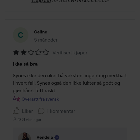
Logg inn
for å skrive en kommentar
Celine
5 måneder
Innlegget ble opprettet 5 måneder
Verifisert kjøper
Vurdering:
Ikke så bra
2
av
Synes ikke den øker hårveksten, ingenting merkbart 
5
i hvert fall. Synes også den ikke lukter så godt og 
gjør håret fett raskt
Oversatt fra svensk
Liker
1 kommentar
1391 visninger
Vendela