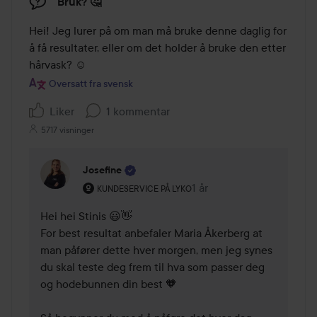
Bruk? 🤔
Hei! Jeg lurer på om man må bruke denne daglig for 
å få resultater, eller om det holder å bruke den etter 
hårvask? ☺️
Oversatt fra svensk
Liker
1 kommentar
5717 visninger
Josefine
Brukerens rolle: Kundeservice på Lyko.
1 år
Kommentaren lades 1 år
KUNDESERVICE PÅ LYKO
Hei hei Stinis 😃👋

For best resultat anbefaler Maria Åkerberg at 
man påfører dette hver morgen, men jeg synes 
du skal teste deg frem til hva som passer deg 
og hodebunnen din best 🧡
