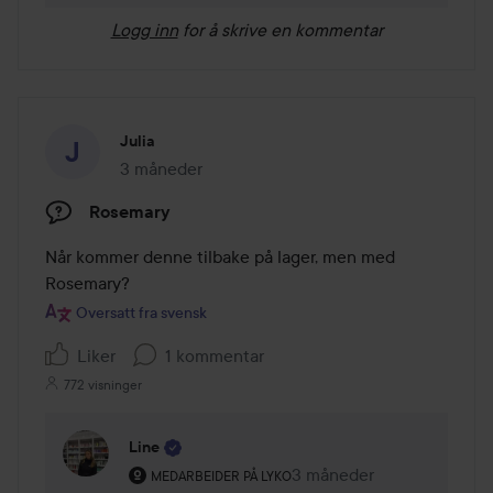
Logg inn
for å skrive en kommentar
Julia
3 måneder
Innlegget ble opprettet 3 måneder
Rosemary
Når kommer denne tilbake på lager, men med 
Rosemary?
Oversatt fra svensk
Liker
1 kommentar
772 visninger
Line
Brukerens rolle: Medarbeider på Lyko.
3 måneder
Kommentaren lades 3 må
MEDARBEIDER PÅ LYKO