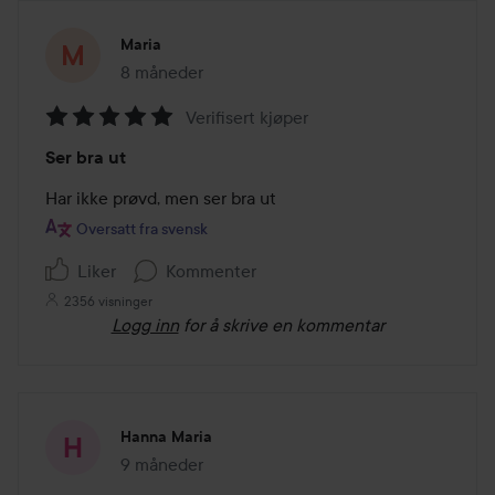
Maria
8 måneder
Innlegget ble opprettet 8 måneder
Verifisert kjøper
Vurdering:
Ser bra ut
5
av
Har ikke prøvd, men ser bra ut
5
Oversatt fra svensk
Liker
Kommenter
2356 visninger
Logg inn
for å skrive en kommentar
Hanna Maria
9 måneder
Innlegget ble opprettet 9 måneder