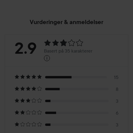
Vurderinger & anmeldelser
Vurdering:
2.9
Basert på 35 karakterer
i
2.9
Basert
på
15
8
35
3
karakterer
6
3