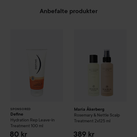
Anbefalte produkter
Define
Hydration Rep Leave-in Treatment
100 ml
8
SPONSORED
Maria Åkerberg
Rosemary & Ne
Maria Åkerberg
SPONSORED
Define
Rosemary & Nettle Scalp
Hydration Rep Leave-in
Treatment 2x125 ml
Treatment
100 ml
80 kr
389 kr