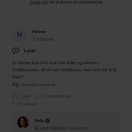
Logg inn
for å skrive en kommentar
Helena
2 måneder
Innlegget ble opprettet 2 måneder
Lurer
Er denne bra hvis man har kløe og eksem i 
hodebunnen, altså tørr hodebunn, men lett for å få 
kløe?
Oversatt fra svensk
Liker
1 kommentar
531 visninger
Sofia
Brukerens rolle: Lyko Creator.
2 måneder
Kommentaren lades 2 måneder
LYKO CREATOR