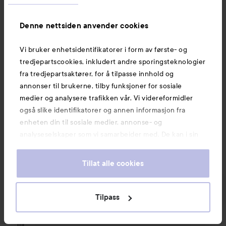
189 kr
69 kr
Denne nettsiden anvender cookies
KJØP
KJØP
Vi bruker enhetsidentifikatorer i form av første- og
tredjepartscookies, inkludert andre sporingsteknologier
fra tredjepartsaktører, for å tilpasse innhold og
Maria Åkerberg
Hair Conditioner Nettle
250 ml
288 kr
Kampanje 33%
IDA WARG Bea
annonser til brukerne, tilby funksjoner for sosiale
medier og analysere trafikken vår. Vi videreformidler
også slike identifikatorer og annen informasjon fra
enheten din til sosiale medier, annonse- og
analyseselskaper som vi samarbeider med. De kan i sin
tur kombinere denne informasjonen med annen
informasjon som du har oppgitt eller som de har samlet
Tillat alle cookies
inn når du har benyttet tjenestene deres. Du godtar
våre cookies ved å fortsette å bruke nettsiden vår. For
informasjon om hvordan du kan endre innstillingene for
Tilpass
Kampanje 33%
Maria Åkerberg
cookies, se vår Cookie Policy.
Hair Conditioner Nettle
250
IDA WARG Beauty
ml