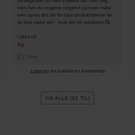
Så begynner du med å påføre det hver dag, 
men hvis du reagerer negativt på noen måte 
eller synes det blir for mye produktfølelse før 
du skal vaske det - bruk det litt sjeldnere 🥰

Lykke til!
1 liker
Logg inn
for å skrive en kommentar
VIS ALLE (22 TIL)