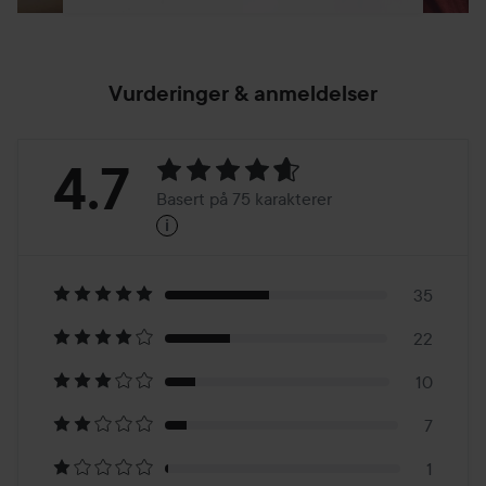
Vurderinger & anmeldelser
Vurdering:
4.7
Basert på 75 karakterer
i
4.7
Basert
på
35
22
75
10
karakterer
7
1