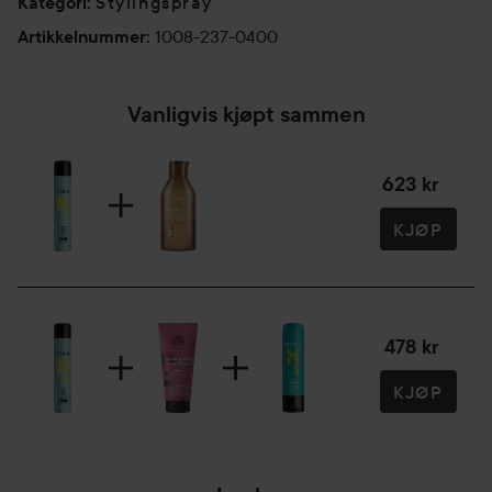
Stylingspray
Kategori
:
1008-237-0400
Artikkelnummer
:
Vanligvis kjøpt sammen
623 kr
KJØP
478 kr
KJØP