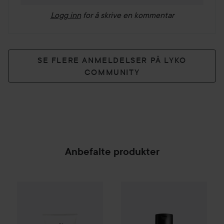
Logg inn
for å skrive en kommentar
SE FLERE ANMELDELSER PÅ LYKO
COMMUNITY
Anbefalte produkter
Define
Hydration Rep Leave-in Treatment
Matrix
High Amplify
Total Resu
100 ml
8
SPONSORED