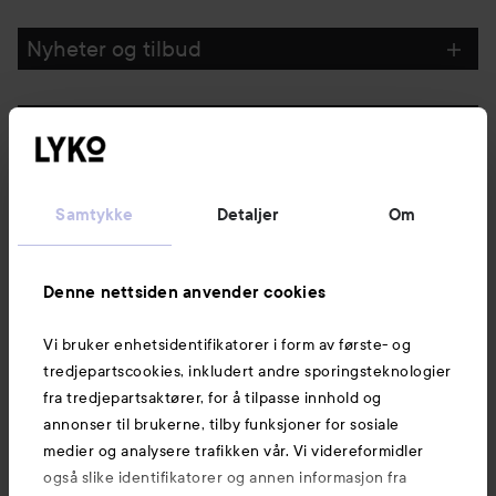
Nyheter og tilbud
Følg oss
Kundeservice
Samtykke
Detaljer
Om
Informasjon
Denne nettsiden anvender cookies
Vi bruker enhetsidentifikatorer i form av første- og
Også av interesse
tredjepartscookies, inkludert andre sporingsteknologier
fra tredjepartsaktører, for å tilpasse innhold og
annonser til brukerne, tilby funksjoner for sosiale
medier og analysere trafikken vår. Vi videreformidler
også slike identifikatorer og annen informasjon fra