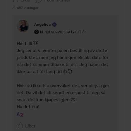
482 visninger
Angelica
Brukerens rolle: Kundeservice på Lyko.
1 år
Kommentaren lades 1 år
KUNDESERVICE PÅ LYKO
Hei Lilli 👋

Jeg ser at vi venter på en bestilling av dette 
produktet, men jeg har ingen eksakt dato for 
når det kommer tilbake til oss. Jeg håper det 
ikke tar alt for lang tid 👍🥰

Hvis du ikke har overvåket det, vennligst gjør 
det. Da vil det bli sendt en e-post til deg så 
snart det kan kjøpes igjen 💌

Ha det bra!
Liker