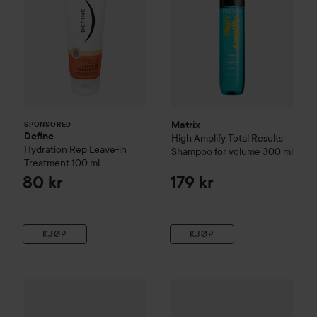
Matrix
SPONSORED
Define
High Amplify
Total Results
Hydration Rep Leave-in
Shampoo for volume
300 ml
Treatment
100 ml
80 kr
179 kr
KJØP
KJØP
Matrix
High Amplify
Total Results
Matrix
Wonder Boost Root Lifter
Vavoom
Freezing Spray 
2