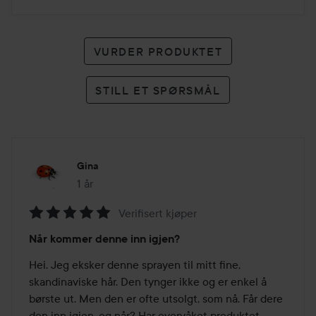
VURDER PRODUKTET
STILL ET SPØRSMÅL
Gina
1 år
Innlegget ble opprettet 1 år
Verifisert kjøper
Vurdering:
Når kommer denne inn igjen?
5
av
Hei. Jeg eksker denne sprayen til mitt fine, 
5
skandinaviske hår. Den tynger ikke og er enkel å 
børste ut. Men den er ofte utsolgt, som nå. Får dere 
den inn igjen, og når? Har overvåket produktet 