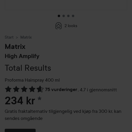
2 looks
Start
Matrix
Matrix
High Amplify
Total Results
Proforma Hairspray
400 ml
75 vurderinger
,
4.7 i gjennomsnitt
Gå til Vurderinger & anmeldelser
234 kr
*
Gratis fraktalternativ tilgjengelig ved kjøp fra 300 kr, kan
sendes omgående