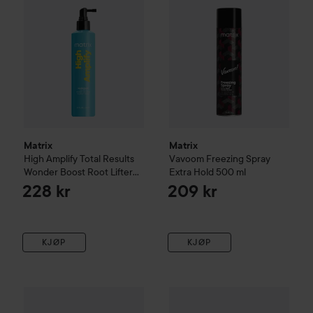
Matrix
Matrix
High Amplify
Total Results
Vavoom
Freezing Spray
Wonder Boost Root Lifter
Extra Hold
500 ml
250 ml
228 kr
209 kr
KJØP
KJØP
319 kr
Matrix
Miracle Creator
Multi-t
Matrix
High Amplify Duo
Uten pakkepris: 358 kr