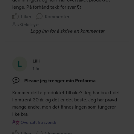
lenge. På forhånd takk for svar 💞 
Liker
Kommenter
572 visninger
Logg inn
for å skrive en kommentar
Lilli
1 år
Innlegget ble opprettet 1 år
Please jeg trenger min Proforma
Kommer dette produktet tilbake? Jeg har brukt det 
i omtrent 30 år, og det er det beste. Jeg har prøvd 
mange andre, men det finnes ingen som fungerer 
like bra.
Oversatt fra svensk
Liker
1 kommentar