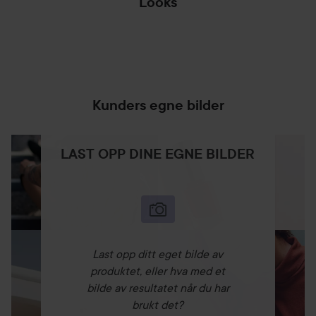
Looks
MATCH THE
PRODUCT TO
HAIR TIP OF THE
YOUR...
MONTH: HIGH...
HOPP OVER SEKSJON
Kunders egne bilder
LAST OPP DINE EGNE BILDER
Last opp ditt eget bilde av
produktet, eller hva med et
bilde av resultatet når du har
brukt det?