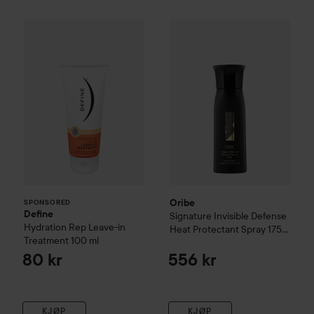
Define
Hydration Rep Leave-in Treatment
Oribe
Signature
Invisible Defe
100 ml
8
SPONSORED
Oribe
SPONSORED
Define
Signature
Invisible Defense
Hydration Rep Leave-in
Heat Protectant Spray
175
Treatment
100 ml
ml
80 kr
556 kr
KJØP
KJØP