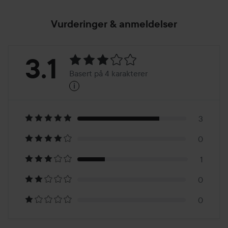
Vurderinger & anmeldelser
Vurdering:
3.1
Basert på 4 karakterer
i
3.1
Basert
på
3
0
4
1
karakterer
0
0