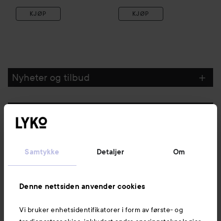
KJØP
KJØP
Nyheter og tilbud
Følg oss
Kundeservice
Samtykke
Detaljer
Om
Informasjon
Denne nettsiden anvender cookies
Vi bruker enhetsidentifikatorer i form av første- og
Også av interesse