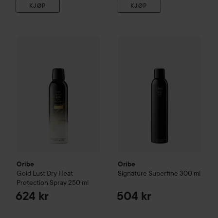
KJØP
KJØP
Oribe
Gold Lust
Dry Heat Protection Spray
Oribe
Signature
250 ml
Superfine
300 
624 kr
Oribe
Oribe
Gold Lust
Dry Heat
Signature
Superfine
300 ml
Protection Spray
250 ml
624 kr
504 kr