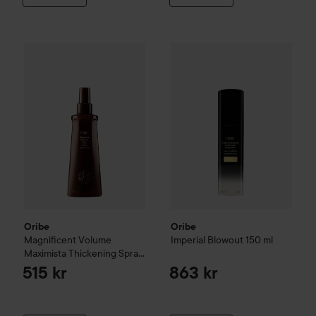
Oribe
Magnificent Volume
Maximista Thickening Spray
Oribe
Imperial Blowout
150 ml
200 
Oribe
Oribe
Magnificent Volume
Imperial Blowout
150 ml
Maximista Thickening Spray
200 ml
515 kr
863 kr