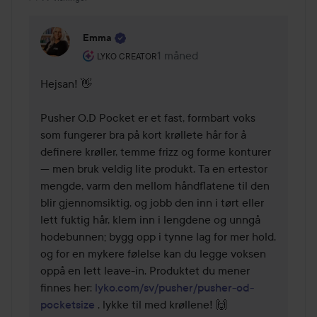
Emma
Brukerens rolle: Lyko Creator.
1 måned
Kommentaren lades 1 måned
LYKO CREATOR
Hejsan! 👋

Pusher O.D Pocket er et fast, formbart voks 
som fungerer bra på kort krøllete hår for å 
definere krøller, temme frizz og forme konturer 
— men bruk veldig lite produkt. Ta en ertestor 
mengde, varm den mellom håndflatene til den 
blir gjennomsiktig, og jobb den inn i tørt eller 
lett fuktig hår, klem inn i lengdene og unngå 
hodebunnen; bygg opp i tynne lag for mer hold, 
og for en mykere følelse kan du legge voksen 
oppå en lett leave-in. Produktet du mener 
finnes her: 
lyko.com/sv/pusher/pusher-od-
pocketsize
 , lykke til med krøllene! 🙌
