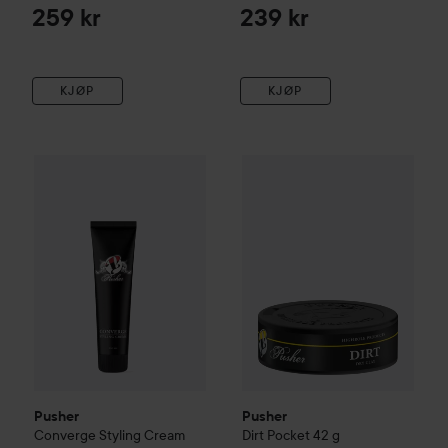
259 kr
239 kr
KJØP
KJØP
Pusher
Converge Styling Cream
Pusher
100 ml
Dirt Pocket
42 g
259 kr
129 kr
Pusher
Pusher
Converge Styling Cream
Dirt Pocket
42 g