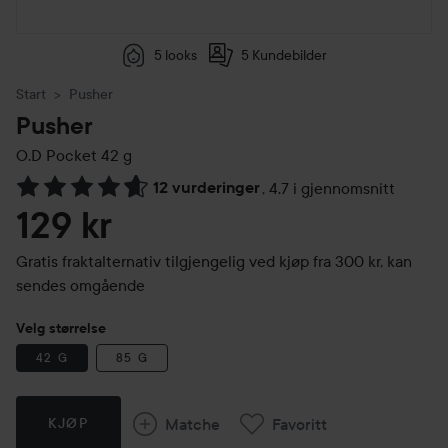
5 looks
5 Kundebilder
Start
Pusher
Pusher
O.D Pocket
42 g
12 vurderinger
,
4.7 i gjennomsnitt
Gå til Vurderinger & anmeldelser
129 kr
Gratis fraktalternativ tilgjengelig ved kjøp fra 300 kr, kan
sendes omgående
Velg størrelse
42 G
85 G
Matche
Favoritt
KJØP