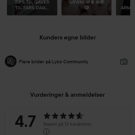
TIPS TIL GAVER
GRWM 🧼🧴🚸🌟
TIL FARS DAG...
😅
ARMAN
Kunders egne bilder
Flere bilder på Lyko Community
Vurderinger & anmeldelser
Vurdering:
4.7
Basert på 12 karakterer
i