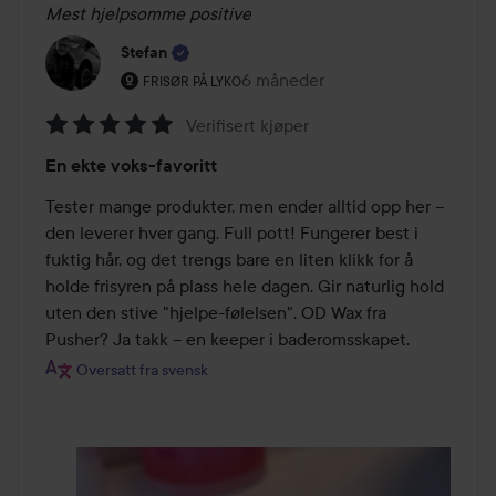
Mest hjelpsomme positive
Stefan
Brukerens rolle: Frisør på Lyko.
6 måneder
Innlegget ble opprettet 6 måned
FRISØR PÅ LYKO
Verifisert kjøper
Vurdering:
En ekte voks-favoritt
5
av
Tester mange produkter, men ender alltid opp her – 
5
den leverer hver gang. Full pott! Fungerer best i 
fuktig hår, og det trengs bare en liten klikk for å 
holde frisyren på plass hele dagen. Gir naturlig hold 
uten den stive "hjelpe-følelsen". OD Wax fra 
Pusher? Ja takk – en keeper i baderomsskapet.
Oversatt fra svensk