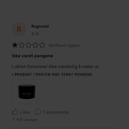
Ragnvald
4 år
Innlegget ble opprettet 4 år
Verifisert kjøper
Vurdering:
Ikke verdt pengene
1
av
Lukten forsvinner ikke vanskelig å vaske ut.
5
1 PRODUKT I POSTEN IKKE VERDT PENGENE
Liker
1 kommentar
425 visninger