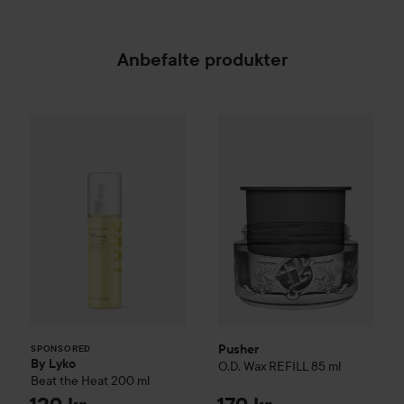
Anbefalte produkter
By Lyko
Beat the Heat
Pusher
200 ml
O.D. Wax REFILL
85 ml
129 kr
SPONSORED
Pusher
SPONSORED
By Lyko
O.D. Wax REFILL
85 ml
Beat the Heat
200 ml