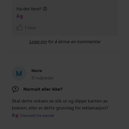
Ha det best! 😍️
1 liker
Logg inn
for å skrive en kommentar
Marie
11 måneder
Innlegget ble opprettet 11 måneder
Normalt eller ikke?
Skal dette voksen se slik ut og slippe kanten av 
boksen, eller er dette grunnlag for reklamasjon?
Oversatt fra svensk