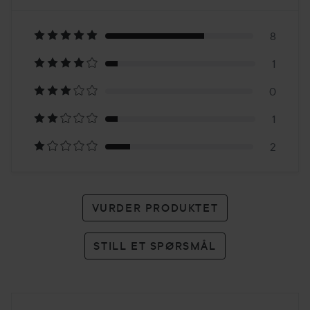
4.7
Basert
på
8
1
12
0
karakterer
1
2
VURDER PRODUKTET
STILL ET SPØRSMÅL