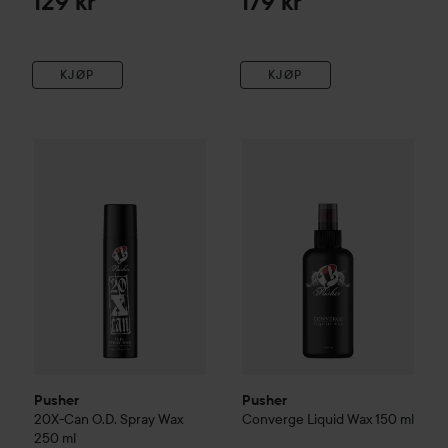
129 kr
179 kr
KJØP
KJØP
Pusher
20X-Can O.D. Spray Wax
Pusher
250 ml
Converge Liquid Wax
1
259 kr
Pusher
Pusher
20X-Can O.D. Spray Wax
Converge Liquid Wax
150 ml
250 ml