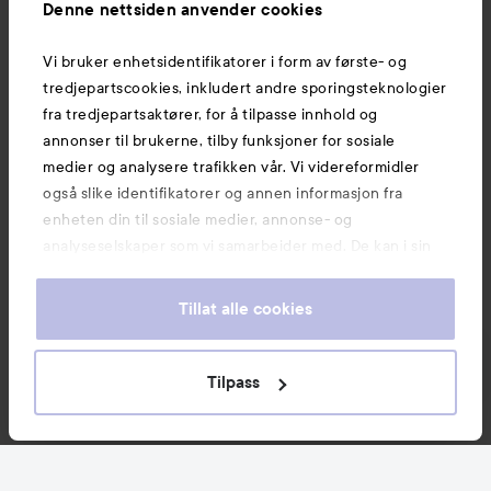
Denne nettsiden anvender cookies
Vi bruker enhetsidentifikatorer i form av første- og
Også av interesse
tredjepartscookies, inkludert andre sporingsteknologier
fra tredjepartsaktører, for å tilpasse innhold og
annonser til brukerne, tilby funksjoner for sosiale
medier og analysere trafikken vår. Vi videreformidler
også slike identifikatorer og annen informasjon fra
enheten din til sosiale medier, annonse- og
analyseselskaper som vi samarbeider med. De kan i sin
tur kombinere denne informasjonen med annen
informasjon som du har oppgitt eller som de har samlet
Tillat alle cookies
inn når du har benyttet tjenestene deres. Du godtar
våre cookies ved å fortsette å bruke nettsiden vår. For
informasjon om hvordan du kan endre innstillingene for
Tilpass
Copyright 2026
cookies, se vår Cookie Policy.
E-handel av Avensia