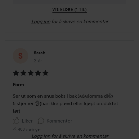
VIS ELDRE (1 TIL)
Logg inn
for å skrive en kommentar
Sarah
3 år
Innlegget ble opprettet 3 år
Vurdering:
Form
5
av
Ser ut som en snus boks i bak ￼￼lomma di👍

5
5 stjerner 👌(har ikke prøvd eller kjøpt oroduktet 
før)
Liker
Kommenter
403 visninger
Logg inn
for å skrive en kommentar