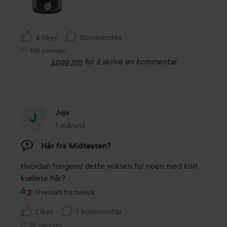
Kommenter
4 liker
448 visninger
Logg inn
for å skrive en kommentar
Jojo
1 måned
Innlegget ble opprettet 1 måned
Hår fra Midtøsten?
Hvordan fungerer dette voksen for noen med kort 
krøllete hår?
Oversatt fra svensk
Liker
1 kommentar
99 visninger