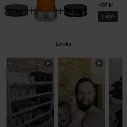
437 kr
KJØP
Looks
HOPP OVER SEKSJON