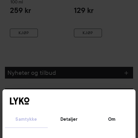
100 ml
259 kr
129 kr
KJØP
KJØP
Nyheter og tilbud
Følg oss
Kundeservice
Samtykke
Detaljer
Om
Informasjon