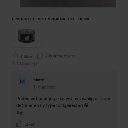
1 PRODUKT I POSTEN NORMALT ELLER IKKE?
2 kommentarer
4 liker
1282 visninger
Marie
11 måneder
Kommentaren lades 11 måneder
Problemet er at jeg ikke vet hva vanlig er, siden 
dette er en ny type for kjæresten 😁
Liker