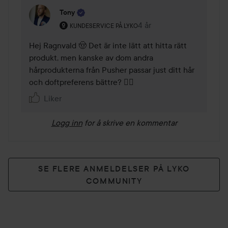
Tony
Brukerens rolle: Kundeservice på Lyko.
4 år
Kommentaren lades 4 år
KUNDESERVICE PÅ LYKO
Hej Ragnvald 🤠 Det är inte lätt att hitta rätt 
produkt, men kanske av dom andra 
hårprodukterna från Pusher passar just ditt hår 
och doftpreferens bättre? 👍🏻
Liker
Logg inn
for å skrive en kommentar
SE FLERE ANMELDELSER PÅ LYKO
COMMUNITY